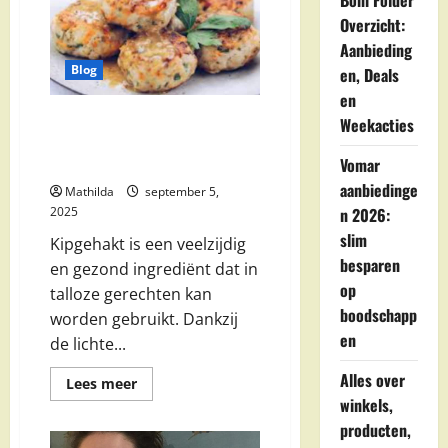
Boni Folder
Recepten
–
Overzicht:
Airfryer
Aanbieding
Tips
&
Blog
en, Deals
Inspiratie
en
Heerlijke Recepten met
Weekacties
Kipgehakt: Van Klassiek tot
Vomar
Pasta
aanbiedinge
Mathilda
september 5,
n 2026:
2025
slim
Kipgehakt is een veelzijdig
besparen
en gezond ingrediënt dat in
op
talloze gerechten kan
boodschapp
worden gebruikt. Dankzij
en
de lichte...
Alles over
Lees
Lees meer
meer
winkels,
over
Heerlijke
producten,
Recepten