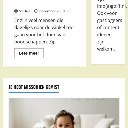
boodschappen doen beter is
info(a)golff.nl.
Marlies
december 25, 2022
Ook voor
gastloggers
Er zijn veel mensen die
of content
dagelijks naar de winkel toe
ideeën
gaan voor het doen van
zijn
boodschappen. Zij...
welkom.
Lees
Lees meer
meer
over
Waarom
1
keer
per
week
boodschappen
JE HEBT MISSCHIEN GEMIST
doen
beter
is