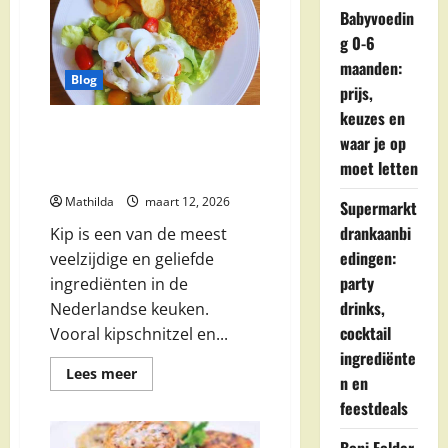
Babyvoedin
g 0-6
maanden:
Blog
prijs,
keuzes en
Kipschnitzel en Kipgehakt
waar je op
Recepten – Airfryer Tips &
moet letten
Inspiratie
Mathilda
maart 12, 2026
Supermarkt
drankaanbi
Kip is een van de meest
edingen:
veelzijdige en geliefde
party
ingrediënten in de
drinks,
Nederlandse keuken.
cocktail
Vooral kipschnitzel en...
ingrediënte
Lees
Lees meer
n en
meer
over
feestdeals
Kipschnitzel
en
Kipgehakt