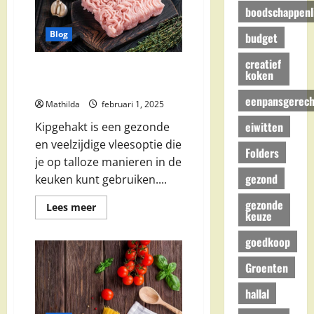
Moet
boodschappenli
Weten
Over
Blog
budget
Deze
Wonderzalf
creatief
Kipgehakt: De Beste Recepten
koken
en Gezonde Voordelen
eenpansgerech
Mathilda
februari 1, 2025
eiwitten
Kipgehakt is een gezonde
en veelzijdige vleesoptie die
Folders
je op talloze manieren in de
gezond
keuken kunt gebruiken....
gezonde
Lees
Lees meer
keuze
meer
over
Kipgehakt:
goedkoop
De
Beste
Recepten
Groenten
en
Gezonde
hallal
Voordelen