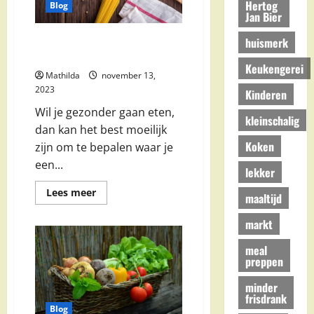
Hertog
Blog
Jan Bier
Met deze tips kan je beginnen
huismerk
met gezonder gaan eten
Keukengerei
Mathilda
november 13,
2023
Kinderen
Wil je gezonder gaan eten,
kleinschalig
dan kan het best moeilijk
Koken
zijn om te bepalen waar je
een...
lekker
Lees
Lees meer
maaltijd
meer
over
Met
markt
deze
tips
meal
kan
preppen
je
beginnen
met
minder
gezonder
frisdrank
gaan
Blog
eten