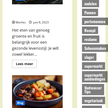
nadelen
Kies voor seizoensgroenten om
Pannen
te besparen
portemonnee
Marlies
juni 8, 2023
Recept
Het eten van genoeg
groente en fruit is
reclame
belangrijk voor een
Schoonmaken
gezonde levensstijl. Je wilt
zowel lekker...
slager
Lees
Lees meer
supermarkt
meer
over
Kies
supermarkt
voor
aanbiedingen
seizoensgroenten
om
Vaatwasser
te
besparen
Tips
vegetarisch
Blog