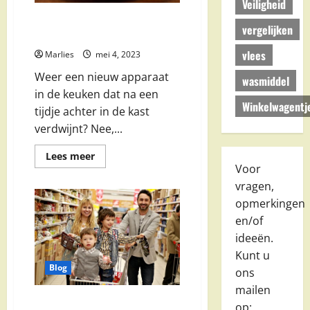
Veiligheid
De voordelen van een
vergelijken
slowcooker
vlees
Marlies
mei 4, 2023
Weer een nieuw apparaat
wasmiddel
in de keuken dat na een
Winkelwagentj
tijdje achter in de kast
verdwijnt? Nee,...
Lees
Lees meer
meer
Voor
over
De
vragen,
voordelen
opmerkingen
van
een
en/of
slowcooker
ideeën.
Kunt u
Blog
ons
mailen
Waarom 1 keer per week
op: