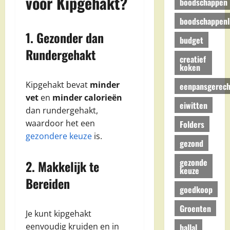
voor Kipgehakt?
boodschappen
boodschappenli
1. Gezonder dan
budget
Rundergehakt
creatief
koken
Kipgehakt bevat
minder
eenpansgerech
vet
en
minder calorieën
eiwitten
dan rundergehakt,
waardoor het een
Folders
gezondere keuze
is.
gezond
gezonde
2. Makkelijk te
keuze
Bereiden
goedkoop
Groenten
Je kunt kipgehakt
eenvoudig kruiden en in
hallal