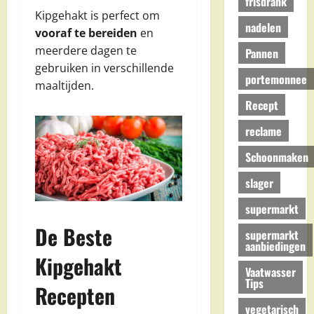
frisdrank
Kipgehakt is perfect om
nadelen
vooraf te bereiden
en
meerdere dagen te
Pannen
gebruiken in verschillende
portemonnee
maaltijden.
Recept
reclame
Schoonmaken
slager
supermarkt
De Beste
supermarkt
aanbiedingen
Kipgehakt
Vaatwasser
Tips
Recepten
vegetarisch