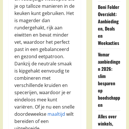
je op talloze manieren in de
Boni Folder
keuken kunt gebruiken. Het
Overzicht:
is magerder dan
Aanbieding
rundergehakt, rijk aan
en, Deals
eiwitten en bevat minder
en
vet, waardoor het perfect
Weekacties
past in een gebalanceerd
Vomar
en gezond eetpatroon.
aanbiedinge
Dankzij de neutrale smaak
n 2026:
is kipgehakt eenvoudig te
slim
combineren met
besparen
verschillende kruiden en
op
specerijen, waardoor je er
boodschapp
eindeloos mee kunt
en
variëren. Of je nu een snelle
doordeweekse
maaltijd
wilt
Alles over
bereiden of een
winkels,
uitgebreide