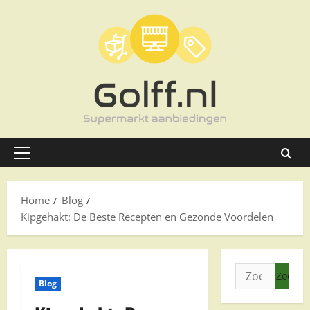
Ga
naar
de
inhoud
Primair
menu
Home
Blog
Kipgehakt: De Beste Recepten en Gezonde Voordelen
Zoeken
Blog
naar: