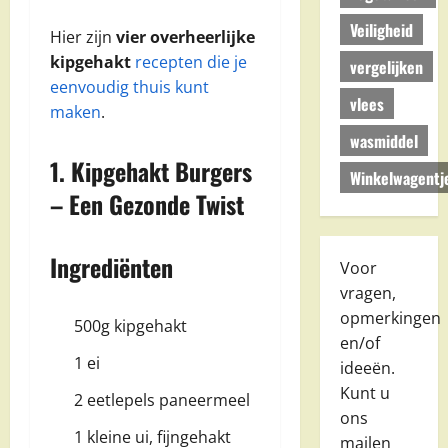
Veiligheid
Hier zijn
vier overheerlijke
kipgehakt
recepten die je
vergelijken
eenvoudig thuis kunt
vlees
maken
.
wasmiddel
1. Kipgehakt Burgers
Winkelwagentj
– Een Gezonde Twist
Ingrediënten
Voor
vragen,
opmerkingen
500g kipgehakt
en/of
1 ei
ideeën.
Kunt u
2 eetlepels paneermeel
ons
1 kleine ui, fijngehakt
mailen