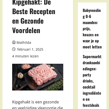
Kipgehakt: De
Beste Recepten
Babyvoedin
g 0-6
en Gezonde
maanden:
Voordelen
prijs,
keuzes en
waar je op
Mathilda
moet letten
februari 1, 2025
Supermarkt
4 minuten lezen
drankaanbi
edingen:
party
drinks,
cocktail
ingrediënte
n en
Kipgehakt is een gezonde
feestdeals
en veelzijdige vleesoptie die