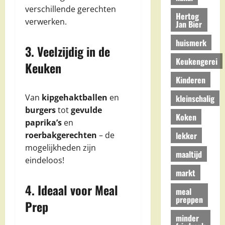
verschillende gerechten
Hertog
verwerken.
Jan Bier
huismerk
3. Veelzijdig in de
Keukengerei
Keuken
Kinderen
Van
kipgehaktballen
en
kleinschalig
burgers
tot
gevulde
Koken
paprika’s
en
lekker
roerbakgerechten
– de
mogelijkheden zijn
maaltijd
eindeloos!
markt
4. Ideaal voor Meal
meal
preppen
Prep
minder