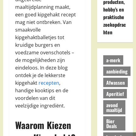
producten,
maaltijdplanning maakt,
hobby’s en
een goed kipgehakt recept
praktische
mag niet ontbreken. Van
zoekopdrac
smaakvolle
hten
kipgehaktballetjes tot
kruidige burgers en
voedzame ovenschotels –
a-merk
de mogelijkheden zijn
eindeloos. In deze blog
aanbieding
ontdek je de lekkerste
Afwassen
kipgehakt
recepten
,
handige kooktips en de
Aperitief
voordelen van dit
avond
veelzijdige ingrediënt.
maaltijd
Bier
Waarom Kiezen
Deals