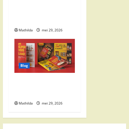
Supermarkt
drankaanbiedingen: party
drinks, cocktail
ingrediënten en feestdeals
Mathilda
mei 29, 2026
Blog
Boni Folder Overzicht:
Aanbiedingen, Deals en
Weekacties
Mathilda
mei 29, 2026