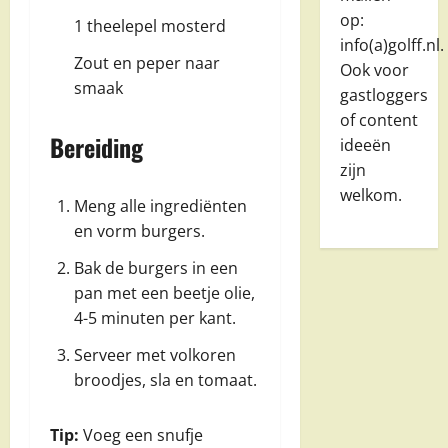
op:
1 theelepel mosterd
info(a)golff.nl.
Zout en peper naar
Ook voor
smaak
gastloggers
of content
Bereiding
ideeën
zijn
welkom.
Meng alle ingrediënten
en vorm burgers.
Bak de burgers in een
pan met een beetje olie,
4-5 minuten per kant.
Serveer met volkoren
broodjes, sla en tomaat.
Tip:
Voeg een snufje