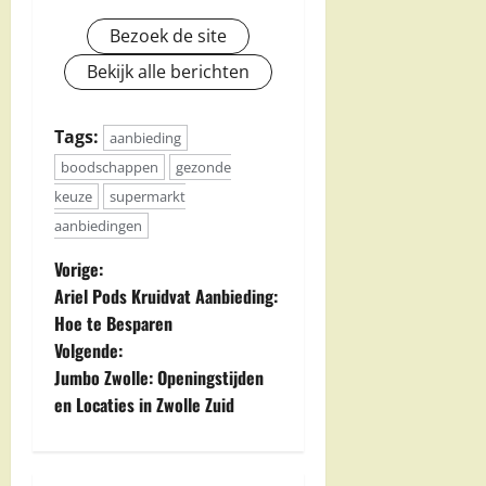
Bezoek de site
Bekijk alle berichten
Tags:
aanbieding
boodschappen
gezonde
keuze
supermarkt
aanbiedingen
B
Vorige:
Ariel Pods Kruidvat Aanbieding:
e
Hoe te Besparen
Volgende:
r
Jumbo Zwolle: Openingstijden
i
en Locaties in Zwolle Zuid
c