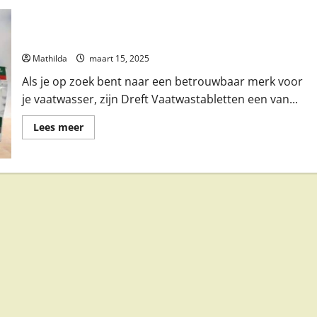
Dreft Vaatwastabletten voor de Perfecte Afwas
Mathilda
maart 15, 2025
Als je op zoek bent naar een betrouwbaar merk voor
je vaatwasser, zijn Dreft Vaatwastabletten een van...
Lees
Lees meer
meer
over
Dreft
Vaatwastabletten
voor
de
Perfecte
Afwas