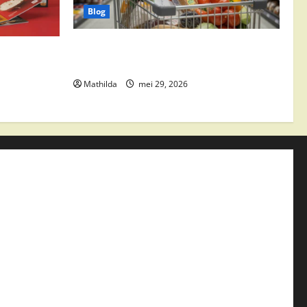
Blog
Vomar aanbiedingen 2026: slim
edingen,
besparen op boodschappen
Mathilda
mei 29, 2026