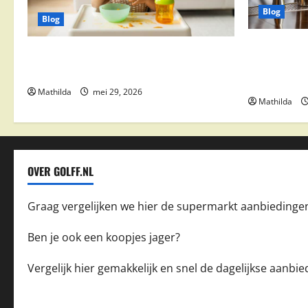
Blog
Blog
Supermarkt
Babyvoeding 0-6 maanden: prijs, keuzes
drinks, coc
en waar je op moet letten
feestdeals
Mathilda
mei 29, 2026
Mathilda
OVER GOLFF.NL
Graag vergelijken we hier de supermarkt aanbiedinge
Ben je ook een koopjes jager?
Vergelijk hier gemakkelijk en snel de dagelijkse aanb