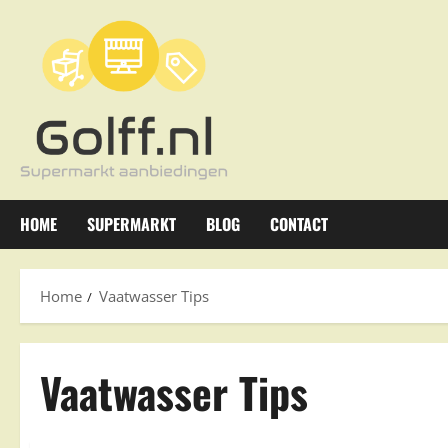
Ga
naar
de
inhoud
HOME
SUPERMARKT
BLOG
CONTACT
Home
Vaatwasser Tips
Vaatwasser Tips