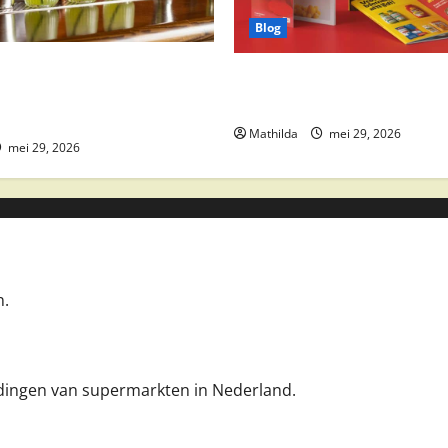
Blog
 drankaanbiedingen: party
Boni Folder Overzicht: Aanbi
ktail ingrediënten en
Deals en Weekacties
Mathilda
mei 29, 2026
mei 29, 2026
n.
iedingen van supermarkten in Nederland.