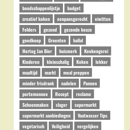
boodschappenlijstje
budget
creatief koken
eenpansgerecht
eiwitten
Folders
gezond
gezonde keuze
goedkoop
Groenten
hallal
Hertog Jan Bier
huismerk
Keukengerei
Kinderen
kleinschalig
Koken
lekker
maaltijd
markt
meal preppen
minder frisdrank
nadelen
Pannen
portemonnee
Recept
reclame
Schoonmaken
slager
supermarkt
supermarkt aanbiedingen
Vaatwasser Tips
vegetarisch
Veiligheid
vergelijken