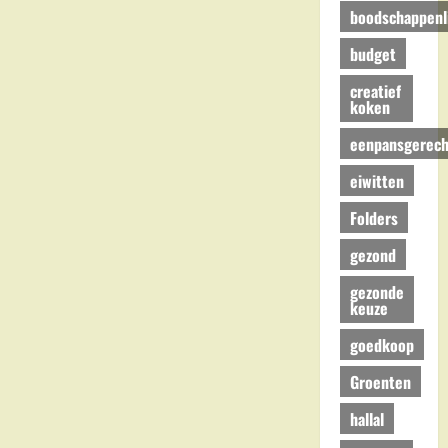
boodschappenli
budget
creatief
koken
eenpansgerech
eiwitten
Folders
gezond
gezonde
keuze
goedkoop
Groenten
hallal