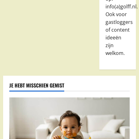
info(a)golff.nl.
Ook voor
gastloggers
of content
ideeën
zijn
welkom.
JE HEBT MISSCHIEN GEMIST