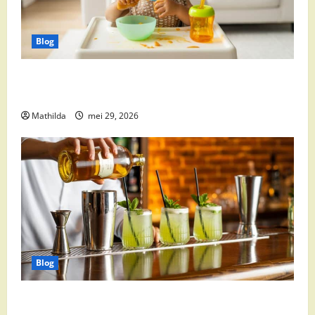
Blog
Babyvoeding 0-6 maanden: prijs, keuzes en waar je
op moet letten
Mathilda
mei 29, 2026
Blog
Supermarkt drankaanbiedingen: party drinks,