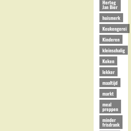
Hertog
Jan Bier
huismerk
Keukengerei
Kinderen
kleinschalig
Koken
lekker
maaltijd
markt
meal
preppen
minder
frisdrank