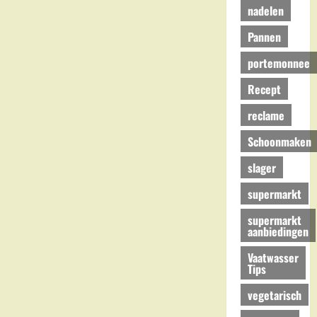
nadelen
Pannen
portemonnee
Recept
reclame
Schoonmaken
slager
supermarkt
supermarkt
aanbiedingen
Vaatwasser
Tips
vegetarisch