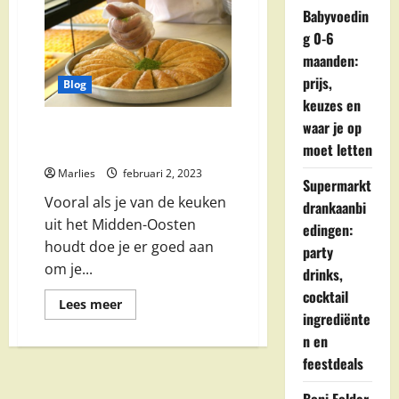
Babyvoedin
g 0-6
maanden:
prijs,
Blog
keuzes en
waar je op
Wat vind je echt alleen in de
moet letten
Turkse supermarkt?
Marlies
februari 2, 2023
Supermarkt
Vooral als je van de keuken
drankaanbi
uit het Midden-Oosten
edingen:
houdt doe je er goed aan
party
om je...
drinks,
cocktail
Lees
Lees meer
meer
ingrediënte
over
n en
Wat
vind
feestdeals
je
echt
alleen