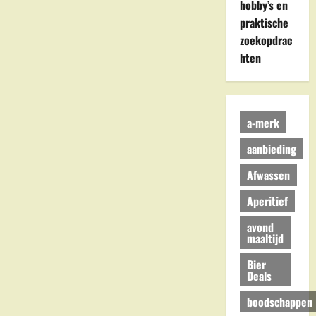
hobby’s en
praktische
zoekopdrac
hten
a-merk
aanbieding
Afwassen
Aperitief
avond
maaltijd
Bier
Deals
boodschappen