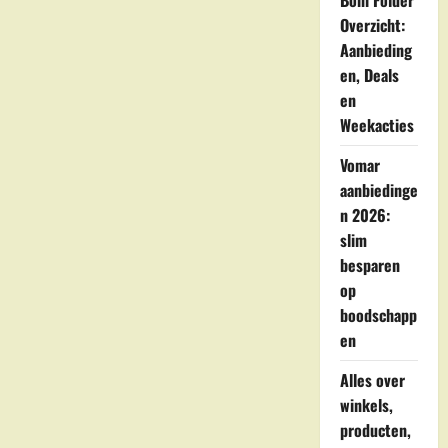
Boni Folder
in
de
Overzicht:
Turkse
supermarkt?
Aanbieding
en, Deals
en
Weekacties
Vomar
aanbiedinge
n 2026:
slim
besparen
op
boodschapp
en
Alles over
winkels,
producten,