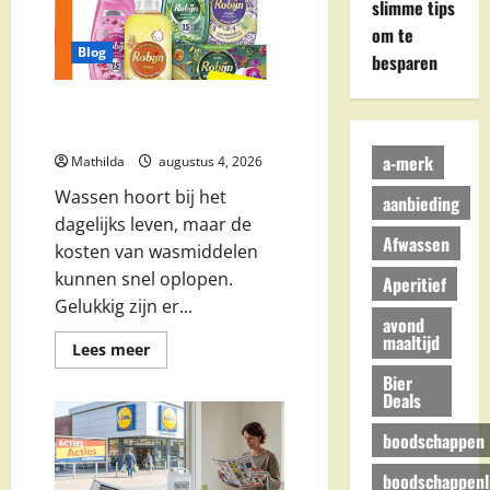
Supermarkt:
slimme tips
Handige
Tips
om te
voor
Blog
besparen
Dagelijkse
Boodschappen
Wasmiddel Aanbieding Deze
Week: Bespaar Slim op Je Was
a-merk
Mathilda
augustus 4, 2026
Wassen hoort bij het
aanbieding
dagelijks leven, maar de
Afwassen
kosten van wasmiddelen
kunnen snel oplopen.
Aperitief
Gelukkig zijn er...
avond
maaltijd
Lees
Lees meer
meer
over
Bier
Wasmiddel
Deals
Aanbieding
Deze
boodschappen
Week:
Bespaar
Slim
boodschappenli
op