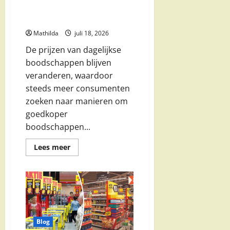
Nederland: slim besparen op
dagelijkse boodschappen
Mathilda
juli 18, 2026
De prijzen van dagelijkse
boodschappen blijven
veranderen, waardoor
steeds meer consumenten
zoeken naar manieren om
goedkoper
boodschappen...
Lees
Lees meer
meer
over
Supermarkt
aanbiedingen
Nederland:
slim
besparen
op
dagelijkse
boodschappen
Blog