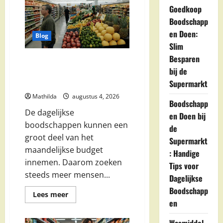
Goedkoop
Boodschapp
en Doen:
Blog
Slim
Besparen
Goedkoop Boodschappen Doen:
bij de
Slim Besparen bij de
Supermarkt
Supermarkt
Mathilda
augustus 4, 2026
Boodschapp
De dagelijkse
en Doen bij
boodschappen kunnen een
de
groot deel van het
Supermarkt
maandelijkse budget
: Handige
innemen. Daarom zoeken
Tips voor
steeds meer mensen...
Dagelijkse
Boodschapp
Lees
Lees meer
meer
en
over
Goedkoop
Boodschappen