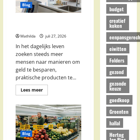
Je
Blog
Was
budget
creatief
Slim Winkelen en Praktische
koken
Tips voor het Dagelijks Leven
eenpansgerech
Mathilda
juli 27, 2026
In het dagelijks leven
eiwitten
zoeken steeds meer
Folders
mensen naar manieren om
geld te besparen,
gezond
praktische producten te...
gezonde
keuze
Lees
Lees meer
meer
over
goedkoop
Slim
Winkelen
Groenten
en
Praktische
Tips
hallal
voor
het
Dagelijks
Hertog
Blog
Leven
Jan Bier