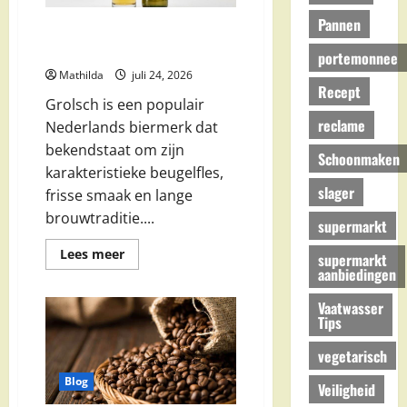
Pannen
Grolsch aanbieding vinden: zo
koop je Grolsch bier voordelig
portemonnee
Mathilda
juli 24, 2026
Recept
Grolsch is een populair
reclame
Nederlands biermerk dat
bekendstaat om zijn
Schoonmaken
karakteristieke beugelfles,
slager
frisse smaak en lange
brouwtraditie....
supermarkt
Lees
Lees meer
supermarkt
meer
aanbiedingen
over
Grolsch
aanbieding
Vaatwasser
vinden:
Tips
zo
koop
vegetarisch
je
Grolsch
bier
Blog
Veiligheid
voordelig