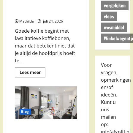
vergelijken
Koffiebonen aanbieding: slim
besparen op kwaliteit en smaak
vlees
Mathilda
juli 24, 2026
wasmiddel
Goede koffie begint met
Winkelwagentj
kwalitatieve koffiebonen,
maar dat betekent niet dat
je altijd de hoofdprijs hoeft
te...
Voor
vragen,
Lees
Lees meer
meer
opmerkingen
over
Koffiebonen
en/of
aanbieding:
slim
ideeën.
besparen
op
Kunt u
kwaliteit
ons
en
Blog
smaak
mailen
op:
Wasmiddel aanbieding: slim
info(a)golff.nl.