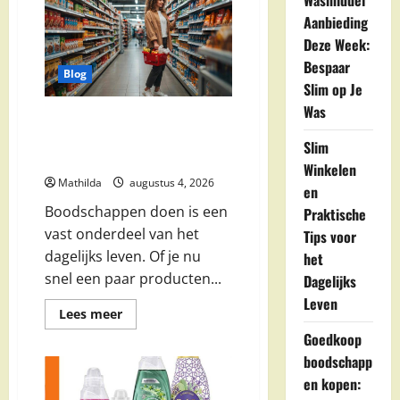
Wasmiddel
Doen:
Aanbieding
Slim
Besparen
Deze Week:
bij
de
Bespaar
Supermarkt
Blog
Slim op Je
Was
Boodschappen Doen bij de
Supermarkt: Handige Tips voor
Slim
Dagelijkse Boodschappen
Winkelen
Mathilda
augustus 4, 2026
en
Boodschappen doen is een
Praktische
vast onderdeel van het
Tips voor
dagelijks leven. Of je nu
het
snel een paar producten...
Dagelijks
Leven
Lees
Lees meer
meer
Goedkoop
over
Boodschappen
boodschapp
Doen
bij
en kopen:
de