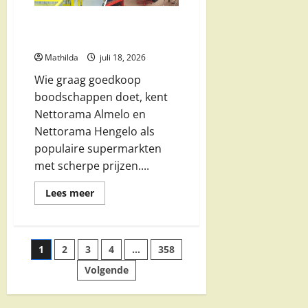
Nettorama Almelo en Hengelo:
acties, aanbiedingen en folder
Mathilda
juli 18, 2026
Wie graag goedkoop
boodschappen doet, kent
Nettorama Almelo en
Nettorama Hengelo als
populaire supermarkten
met scherpe prijzen....
Lees
Lees meer
meer
over
Nettorama
Almelo
en
Berichten
1
2
3
4
…
358
Hengelo:
acties,
aanbiedingen
Volgende
paginering
en
folder