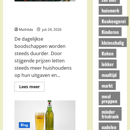
Goedkoop boodschappen
huismerk
kopen: slimme tips om te
Keukengerei
besparen
Mathilda
juli 24, 2026
Kinderen
De dagelijkse
kleinschalig
boodschappen worden
Koken
steeds duurder. Door
stijgende prijzen letten
lekker
steeds meer huishoudens
maaltijd
op hun uitgaven en...
markt
Lees
Lees meer
meer
over
meal
Goedkoop
preppen
boodschappen
kopen:
slimme
minder
tips
frisdrank
om
te
Blog
nadelen
besparen