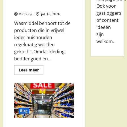
besparen op uw favoriete
Ook voor
wasproducten
gastloggers
Mathilda
juli 18, 2026
of content
Wasmiddel behoort tot de
ideeën
producten die in vrijwel
zijn
ieder huishouden
welkom.
regelmatig worden
gekocht. Omdat kleding,
beddengoed en...
Lees
Lees meer
meer
over
Wasmiddel
aanbieding:
slim
besparen
op
uw
favoriete
wasproducten
Blog
Supermarkt aanbiedingen