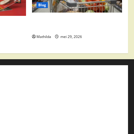
Blog
Vomar aanbiedingen 2026: slim
edingen,
besparen op boodschappen
Mathilda
mei 29, 2026