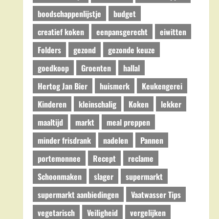
boodschappenlijstje
budget
creatief koken
eenpansgerecht
eiwitten
Folders
gezond
gezonde keuze
goedkoop
Groenten
hallal
Hertog Jan Bier
huismerk
Keukengerei
Kinderen
kleinschalig
Koken
lekker
maaltijd
markt
meal preppen
minder frisdrank
nadelen
Pannen
portemonnee
Recept
reclame
Schoonmaken
slager
supermarkt
supermarkt aanbiedingen
Vaatwasser Tips
vegetarisch
Veiligheid
vergelijken