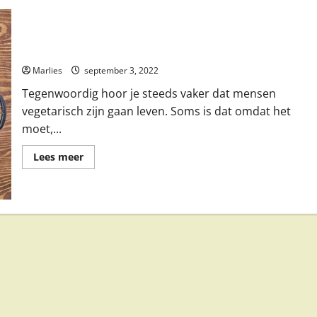
Wat hoort er in een vegetarisch boodschappenkarretje?
Marlies
september 3, 2022
Tegenwoordig hoor je steeds vaker dat mensen
vegetarisch zijn gaan leven. Soms is dat omdat het
moet,...
Lees
Lees meer
meer
over
Wat
hoort
er
in
een
vegetarisch
boodschappenkarretje?