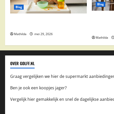
Blog
Blog
Supermarkt
Babyvoeding 0-6 maanden: prijs, keuzes
drinks, coc
en waar je op moet letten
feestdeals
Mathilda
mei 29, 2026
Mathilda
OVER GOLFF.NL
Graag vergelijken we hier de supermarkt aanbiedinge
Ben je ook een koopjes jager?
Vergelijk hier gemakkelijk en snel de dagelijkse aanb