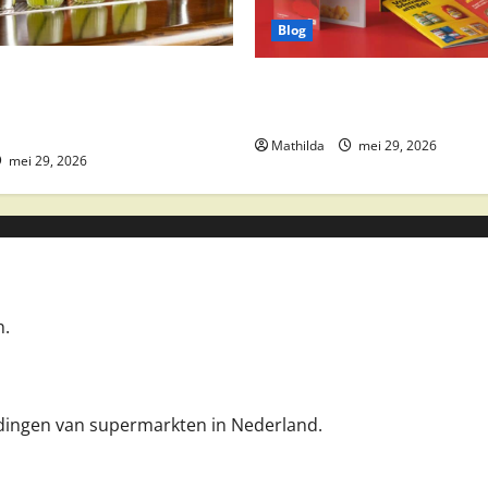
Blog
 drankaanbiedingen: party
Boni Folder Overzicht: Aanbi
ktail ingrediënten en
Deals en Weekacties
Mathilda
mei 29, 2026
mei 29, 2026
n.
iedingen van supermarkten in Nederland.