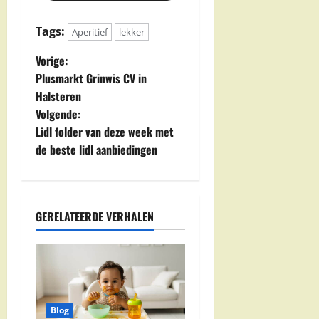
Tags:
Aperitief
lekker
B
Vorige:
Plusmarkt Grinwis CV in
e
Halsteren
Volgende:
r
Lidl folder van deze week met
i
de beste lidl aanbiedingen
c
h
GERELATEERDE VERHALEN
t
n
a
Blog