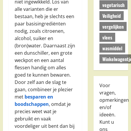
niet ingewikkeld. Los van
vegetarisch
alle varianten die er
Veiligheid
bestaan, heb je slechts een
paar basisingrediënten
vergelijken
nodig, zoals citroenen,
vlees
alcohol, suiker en
(bron)water. Daarnaast zijn
wasmiddel
een dunschiller, een grote
Winkelwagentj
weckpot en een aantal
flessen handig om alles
goed te kunnen bewaren.
Door zelf aan de slag te
Voor
gaan, combineer je plezier
vragen,
met
besparen en
opmerkingen
boodschappen
, omdat je
en/of
precies weet wat je
ideeën.
gebruikt en vaak
Kunt u
voordeliger uit bent dan bij
ons