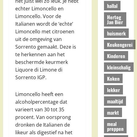
het juist wel zo leuk. Je hebt
hallal
echter Limoncello en
Limoncello. Voor de
Hertog
Jan Bier
Italianen wordt de ‘echte’
Limoncello met citroenen
huismerk
uit de omgeving van
Keukengerei
Sorrento gemaakt. Deze is
te herkennen aan het
Kinderen
beschermde keurmerk
kleinschalig
Liquore di Limone di
Sorrento IGP.
Koken
lekker
Limoncello heeft een
maaltijd
alcoholpercentage dat
varieert van 30 tot 35
markt
procent. Van oorsprong
meal
dronken de Italianen de
preppen
likeur als digestief na het