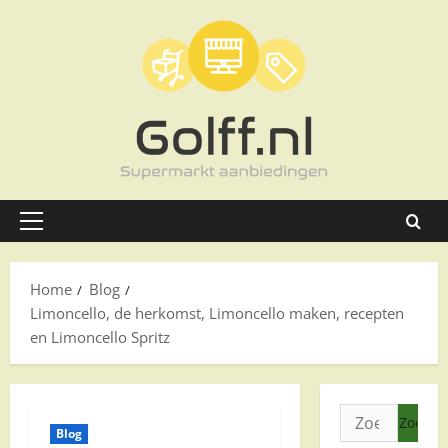
Ga
naar
de
inhoud
Primair
menu
Home
Blog
Limoncello, de herkomst, Limoncello maken, recepten
en Limoncello Spritz
Zoeken
Blog
naar: