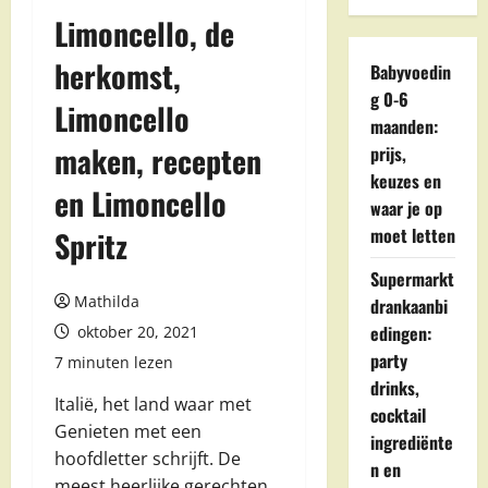
Limoncello, de
herkomst,
Babyvoedin
g 0-6
Limoncello
maanden:
maken, recepten
prijs,
keuzes en
en Limoncello
waar je op
moet letten
Spritz
Supermarkt
Mathilda
drankaanbi
edingen:
oktober 20, 2021
party
7 minuten lezen
drinks,
Italië, het land waar met
cocktail
Genieten met een
ingrediënte
hoofdletter schrijft. De
n en
meest heerlijke gerechten,