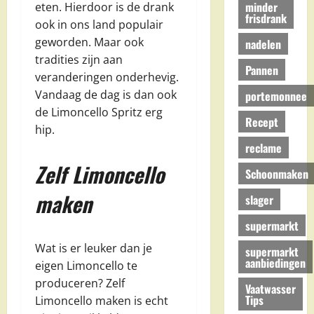
minder
eten. Hierdoor is de drank
frisdrank
ook in ons land populair
geworden. Maar ook
nadelen
tradities zijn aan
Pannen
veranderingen onderhevig.
Vandaag de dag is dan ook
portemonnee
de Limoncello Spritz erg
Recept
hip.
reclame
Zelf Limoncello
Schoonmaken
maken
slager
supermarkt
Wat is er leuker dan je
supermarkt
aanbiedingen
eigen Limoncello te
produceren? Zelf
Vaatwasser
Tips
Limoncello maken is echt