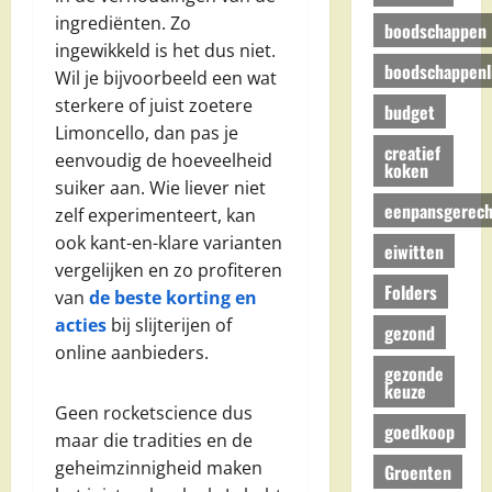
ingrediënten. Zo
boodschappen
ingewikkeld is het dus niet.
boodschappenli
Wil je bijvoorbeeld een wat
sterkere of juist zoetere
budget
Limoncello, dan pas je
creatief
eenvoudig de hoeveelheid
koken
suiker aan. Wie liever niet
eenpansgerech
zelf experimenteert, kan
ook kant-en-klare varianten
eiwitten
vergelijken en zo profiteren
Folders
van
de beste korting en
acties
bij slijterijen of
gezond
online aanbieders.
gezonde
keuze
Geen rocketscience dus
goedkoop
maar die tradities en de
geheimzinnigheid maken
Groenten