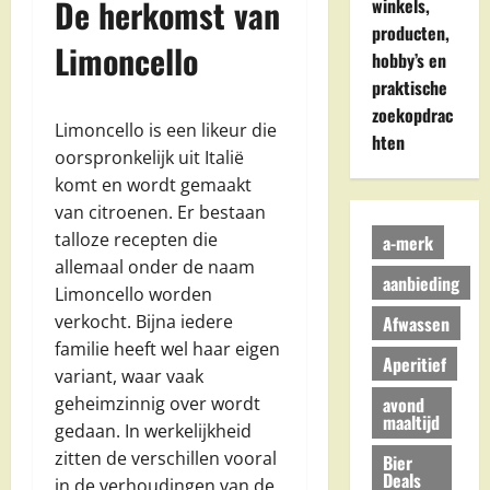
De herkomst van
winkels,
producten,
Limoncello
hobby’s en
praktische
zoekopdrac
Limoncello is een likeur die
hten
oorspronkelijk uit Italië
komt en wordt gemaakt
van citroenen. Er bestaan
talloze recepten die
a-merk
allemaal onder de naam
aanbieding
Limoncello worden
verkocht. Bijna iedere
Afwassen
familie heeft wel haar eigen
Aperitief
variant, waar vaak
avond
geheimzinnig over wordt
maaltijd
gedaan. In werkelijkheid
zitten de verschillen vooral
Bier
Deals
in de verhoudingen van de