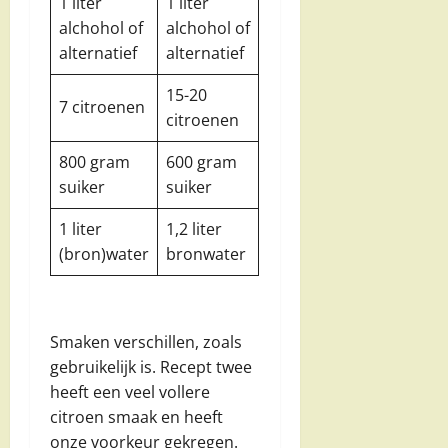
1 liter
1 liter
alchohol of
alchohol of
alternatief
alternatief
15-20
7 citroenen
citroenen
800 gram
600 gram
suiker
suiker
1 liter
1,2 liter
(bron)water
bronwater
Smaken verschillen, zoals
gebruikelijk is. Recept twee
heeft een veel vollere
citroen smaak en heeft
onze voorkeur gekregen.