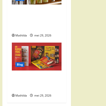
Supermarkt
drankaanbiedingen: party
drinks, cocktail
ingrediënten en feestdeals
Mathilda
mei 29, 2026
Blog
Boni Folder Overzicht:
Aanbiedingen, Deals en
Weekacties
Mathilda
mei 29, 2026