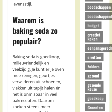
levensstijl.
boodschappen
boodschappenli
Waarom is
budget
baking soda zo
creatief
populair?
koken
eenpansgerech
Baking soda is goedkoop,
eiwitten
milieuvriendelijk en
Folders
veelzijdig. Je kunt er je oven
gezond
mee reinigen, geurtjes
verwijderen uit schoenen,
gezonde
vlekken uit tapijt halen én
keuze
het is onmisbaar in veel
goedkoop
bakrecepten. Daarom
zoeken steeds meer
Groenten