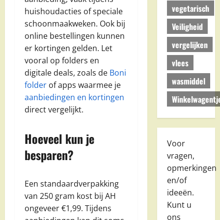
vegetarisch
huishoudacties of speciale
schoonmaakweken. Ook bij
Veiligheid
online bestellingen kunnen
vergelijken
er kortingen gelden. Let
vooral op folders en
vlees
digitale deals, zoals de
Boni
wasmiddel
folder
of apps waarmee je
aanbiedingen en kortingen
Winkelwagentj
direct vergelijkt.
Hoeveel kun je
Voor
besparen?
vragen,
opmerkingen
en/of
Een standaardverpakking
ideeën.
van 250 gram kost bij AH
Kunt u
ongeveer €1,99. Tijdens
ons