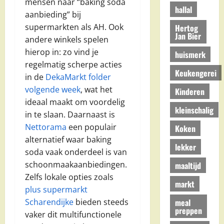
mensen naar “baking soda
hallal
aanbieding” bij
supermarkten als AH. Ook
Hertog
Jan Bier
andere winkels spelen
hierop in: zo vind je
huismerk
regelmatig scherpe acties
Keukengerei
in de
DekaMarkt folder
volgende week
, wat het
Kinderen
ideaal maakt om voordelig
kleinschalig
in te slaan. Daarnaast is
Nettorama
een populair
Koken
alternatief waar baking
lekker
soda vaak onderdeel is van
schoonmaakaanbiedingen.
maaltijd
Zelfs lokale opties zoals
markt
plus supermarkt
meal
Scharendijke
bieden steeds
preppen
vaker dit multifunctionele