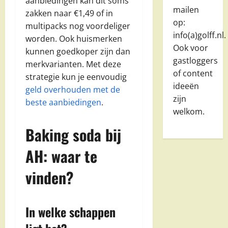
aanbiedingen kan dit soms
mailen
zakken naar €1,49 of in
op:
multipacks nog voordeliger
info(a)golff.nl.
worden. Ook huismerken
Ook voor
kunnen goedkoper zijn dan
gastloggers
merkvarianten. Met deze
of content
strategie kun je eenvoudig
ideeën
geld overhouden met de
zijn
beste aanbiedingen
.
welkom.
Baking soda bij
AH: waar te
vinden?
In welke schappen