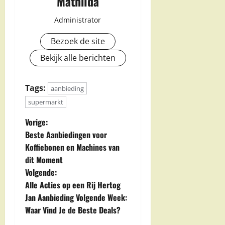
Mathilda
Administrator
Bezoek de site
Bekijk alle berichten
Tags:
aanbieding
supermarkt
B
Vorige:
Beste Aanbiedingen voor
e
Koffiebonen en Machines van
dit Moment
r
Volgende:
i
Alle Acties op een Rij Hertog
Jan Aanbieding Volgende Week:
c
Waar Vind Je de Beste Deals?