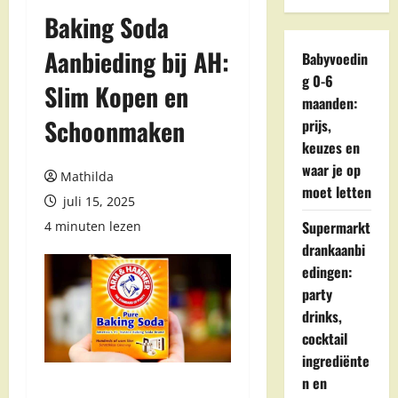
Baking Soda
Aanbieding bij AH:
Babyvoedin
g 0-6
Slim Kopen en
maanden:
Schoonmaken
prijs,
keuzes en
waar je op
Mathilda
moet letten
juli 15, 2025
Supermarkt
4 minuten lezen
drankaanbi
edingen:
party
drinks,
cocktail
ingrediënte
n en