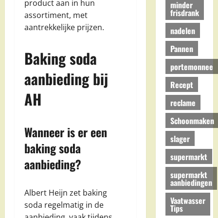
product aan in hun
minder
frisdrank
assortiment, met
aantrekkelijke prijzen.
nadelen
Pannen
Baking soda
portemonnee
aanbieding bij
Recept
AH
reclame
Schoonmaken
Wanneer is er een
slager
baking soda
supermarkt
aanbieding?
supermarkt
aanbiedingen
Albert Heijn zet baking
Vaatwasser
soda regelmatig in de
Tips
aanbieding, vaak tijdens