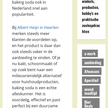
winkels,
baking soda ook in
producten,
Nederland snel aan
hobby’s en
populariteit.
praktische
zoekopdrac
Bij
Albert Heijn in Heerlen
hten
merken steeds meer
klanten de voordelen op,
en het product is daar dan
ook steeds vaker in de
a-merk
aanbieding te vinden. Of je
aanbieding
nu bakt, schoonmaakt of
op zoek bent naar een
Afwassen
milieuvriendelijk alternatief
Aperitief
voor huishoudproducten,
baking soda is een echte
avond
maaltijd
alleskunner. Het is
voordelig, effectief en past
Bier
Deals
perfect bij een duurzame