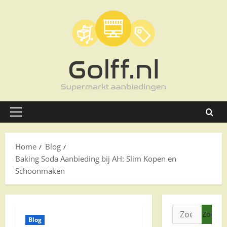
Ga
naar
de
inhoud
Primair
menu
Home
Blog
Baking Soda Aanbieding bij AH: Slim Kopen en
Schoonmaken
Zoeken
Blog
naar: