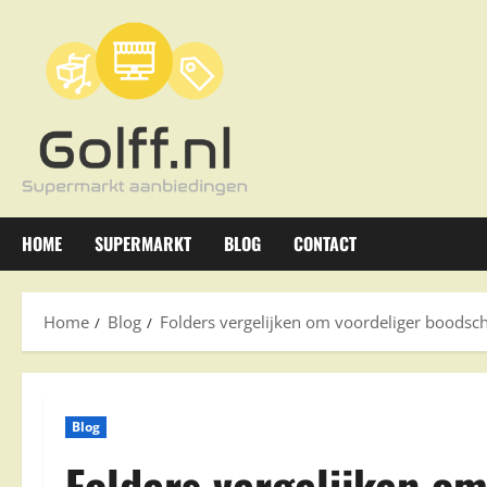
Ga
naar
de
inhoud
HOME
SUPERMARKT
BLOG
CONTACT
Home
Blog
Folders vergelijken om voordeliger boodsc
Blog
Folders vergelijken om