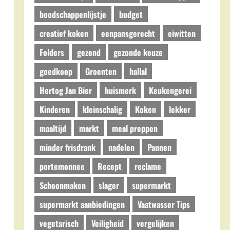
boodschappenlijstje
budget
creatief koken
eenpansgerecht
eiwitten
Folders
gezond
gezonde keuze
goedkoop
Groenten
hallal
Hertog Jan Bier
huismerk
Keukengerei
Kinderen
kleinschalig
Koken
lekker
maaltijd
markt
meal preppen
minder frisdrank
nadelen
Pannen
portemonnee
Recept
reclame
Schoonmaken
slager
supermarkt
supermarkt aanbiedingen
Vaatwasser Tips
vegetarisch
Veiligheid
vergelijken