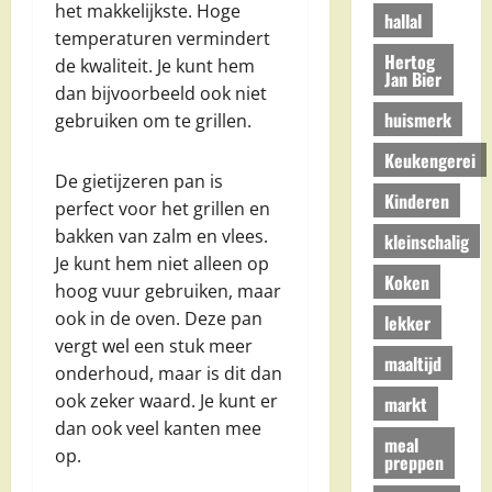
het makkelijkste. Hoge
hallal
temperaturen vermindert
Hertog
de kwaliteit. Je kunt hem
Jan Bier
dan bijvoorbeeld ook niet
huismerk
gebruiken om te grillen.
Keukengerei
De gietijzeren pan is
Kinderen
perfect voor het grillen en
bakken van zalm en vlees.
kleinschalig
Je kunt hem niet alleen op
Koken
hoog vuur gebruiken, maar
ook in de oven. Deze pan
lekker
vergt wel een stuk meer
maaltijd
onderhoud, maar is dit dan
ook zeker waard. Je kunt er
markt
dan ook veel kanten mee
meal
op.
preppen