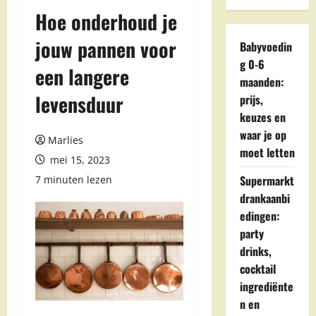
Hoe onderhoud je
jouw pannen voor
Babyvoedin
g 0-6
een langere
maanden:
levensduur
prijs,
keuzes en
waar je op
Marlies
moet letten
mei 15, 2023
Supermarkt
7 minuten lezen
drankaanbi
edingen:
party
drinks,
cocktail
ingrediënte
n en