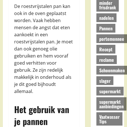
minder
De roestvrijstalen pan kan
frisdrank
ook in de oven geplaatst
nadelen
worden. Vaak hebben
mensen de angst dat eten
Pannen
aankoekt in een
portemonnee
roestvrijstalen pan. Je moet
dan ook genoeg olie
Recept
gebruiken en hem vooraf
reclame
goed verhitten voor
Schoonmaken
gebruik. Ze zijn redelijk
makkelijk in onderhoud als
slager
je dit goed bijhoudt
supermarkt
allemaal.
supermarkt
aanbiedingen
Het gebruik van
Vaatwasser
je pannen
Tips