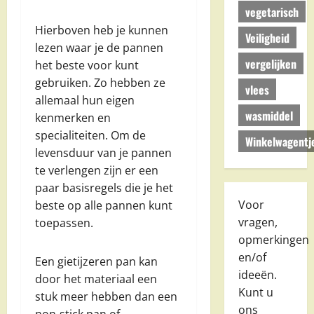
vegetarisch
Hierboven heb je kunnen
Veiligheid
lezen waar je de pannen
vergelijken
het beste voor kunt
gebruiken. Zo hebben ze
vlees
allemaal hun eigen
wasmiddel
kenmerken en
specialiteiten. Om de
Winkelwagentj
levensduur van je pannen
te verlengen zijn er een
paar basisregels die je het
Voor
beste op alle pannen kunt
vragen,
toepassen.
opmerkingen
en/of
Een gietijzeren pan kan
ideeën.
door het materiaal een
Kunt u
stuk meer hebben dan een
ons
non-stick pan of