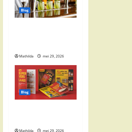
i
Blog
e
Supermarkt
drankaanbiedingen: party
drinks, cocktail
ingrediënten en feestdeals
Mathilda
mei 29, 2026
Blog
Boni Folder Overzicht:
Aanbiedingen, Deals en
Weekacties
Mathilda
mei 29, 2026