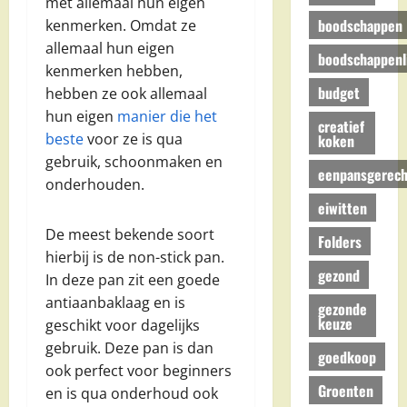
met allemaal hun eigen
boodschappen
kenmerken. Omdat ze
allemaal hun eigen
boodschappenli
kenmerken hebben,
budget
hebben ze ook allemaal
hun eigen
manier die het
creatief
beste
voor ze is qua
koken
gebruik, schoonmaken en
eenpansgerech
onderhouden.
eiwitten
De meest bekende soort
Folders
hierbij is de non-stick pan.
gezond
In deze pan zit een goede
antiaanbaklaag en is
gezonde
keuze
geschikt voor dagelijks
gebruik. Deze pan is dan
goedkoop
ook perfect voor beginners
Groenten
en is qua onderhoud ook