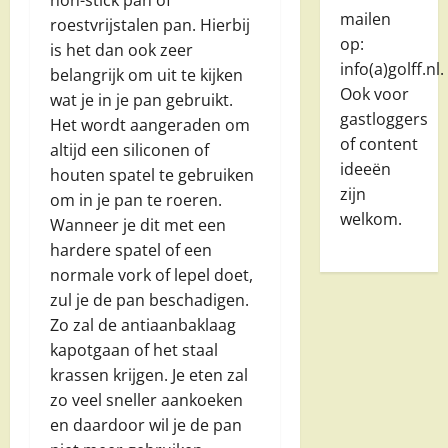
mailen
roestvrijstalen pan. Hierbij
op:
is het dan ook zeer
info(a)golff.nl.
belangrijk om uit te kijken
Ook voor
wat je in je pan gebruikt.
gastloggers
Het wordt aangeraden om
of content
altijd een siliconen of
ideeën
houten spatel te gebruiken
zijn
om in je pan te roeren.
welkom.
Wanneer je dit met een
hardere spatel of een
normale vork of lepel doet,
zul je de pan beschadigen.
Zo zal de antiaanbaklaag
kapotgaan of het staal
krassen krijgen. Je eten zal
zo veel sneller aankoeken
en daardoor wil je de pan