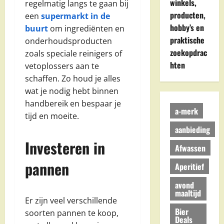
winkels,
regelmatig langs te gaan bij
producten,
een
supermarkt in de
hobby’s en
buurt
om ingrediënten en
praktische
onderhoudsproducten
zoekopdrac
zoals speciale reinigers of
hten
vetoplossers aan te
schaffen. Zo houd je alles
wat je nodig hebt binnen
handbereik en bespaar je
a-merk
tijd en moeite.
aanbieding
Investeren in
Afwassen
pannen
Aperitief
avond
maaltijd
Er zijn veel verschillende
Bier
soorten pannen te koop,
Deals