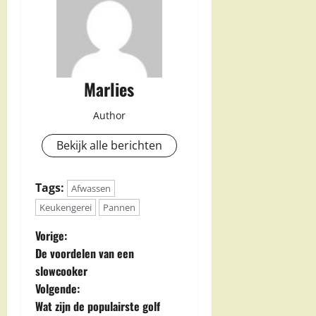
Marlies
Author
Bekijk alle berichten
Tags:
Afwassen
Keukengerei
Pannen
B
Vorige:
De voordelen van een
e
slowcooker
Volgende:
r
Wat zijn de populairste golf