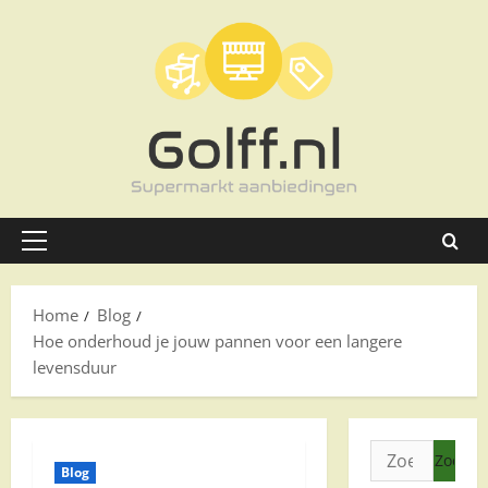
Ga
naar
de
inhoud
Primair
menu
Home
Blog
Hoe onderhoud je jouw pannen voor een langere
levensduur
Zoeken
Blog
naar: