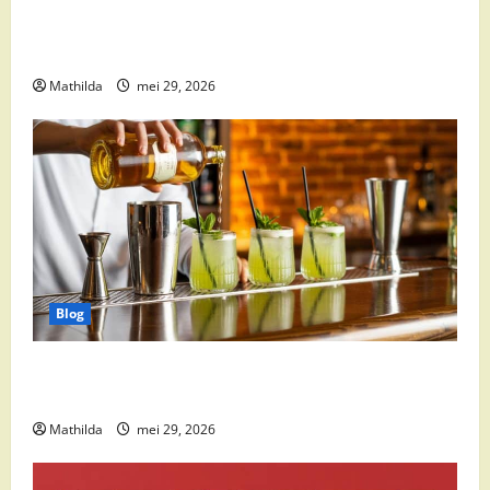
Babyvoeding 0-6 maanden: prijs, keuzes en waar je
op moet letten
Mathilda
mei 29, 2026
Blog
Supermarkt drankaanbiedingen: party drinks,
cocktail ingrediënten en feestdeals
Mathilda
mei 29, 2026