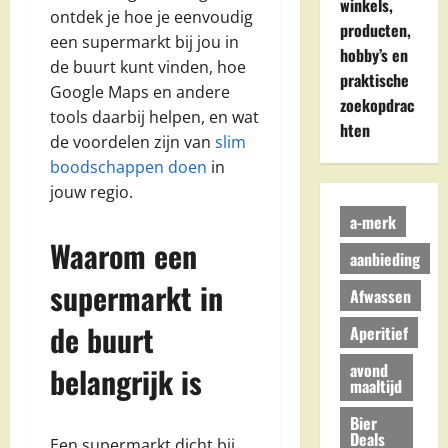
winkels,
ontdek je hoe je eenvoudig
producten,
een supermarkt bij jou in
hobby’s en
de buurt kunt vinden, hoe
praktische
Google Maps en andere
zoekopdrac
tools daarbij helpen, en wat
hten
de voordelen zijn van
slim
boodschappen doen
in
jouw regio.
a-merk
Waarom een
aanbieding
supermarkt in
Afwassen
de buurt
Aperitief
avond
belangrijk is
maaltijd
Bier
Deals
Een supermarkt dicht bij