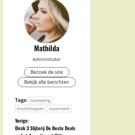
Mathilda
Administrator
Bezoek de site
Bekijk alle berichten
Tags:
aanbieding
boodschappen
supermarkt
B
Vorige:
Dirck 3 Slijterij De Beste Deals