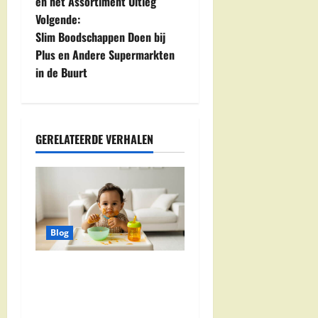
e
en het Assortiment Uitleg
Volgende:
r
Slim Boodschappen Doen bij
i
Plus en Andere Supermarkten
in de Buurt
c
h
GERELATEERDE VERHALEN
t
n
a
v
Blog
i
Babyvoeding 0-6 maanden:
prijs, keuzes en waar je op
g
moet letten