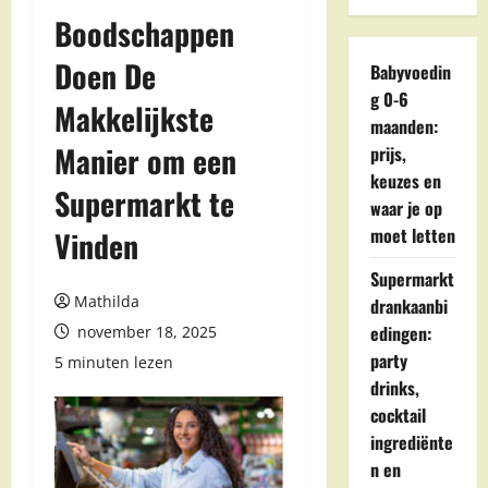
Boodschappen
Doen De
Babyvoedin
g 0-6
Makkelijkste
maanden:
Manier om een
prijs,
keuzes en
Supermarkt te
waar je op
moet letten
Vinden
Supermarkt
Mathilda
drankaanbi
edingen:
november 18, 2025
party
5 minuten lezen
drinks,
cocktail
ingrediënte
n en