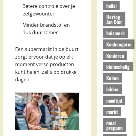
hallal
Betere controle over je
eetgewoonten
Hertog
Jan Bier
Minder brandstof en
dus duurzamer
huismerk
Keukengerei
Een supermarkt in de buurt
Kinderen
zorgt ervoor dat je op elk
moment verse producten
kleinschalig
kunt halen, zelfs op drukke
Koken
dagen.
lekker
maaltijd
markt
meal
preppen