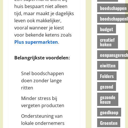
huis bespaart niet alleen
boodschappen
tijd, maar maakt je dagelijks
boodschappenli
leven ook makkelijker,
vooral wanneer je kiest
budget
voor bekende ketens zoals
creatief
Plus supermarkten
.
koken
eenpansgerech
Belangrijkste voordelen:
eiwitten
Snel boodschappen
Folders
doen zonder lange
gezond
ritten
gezonde
Minder stress bij
keuze
vergeten producten
goedkoop
Ondersteuning van
Groenten
lokale ondernemers