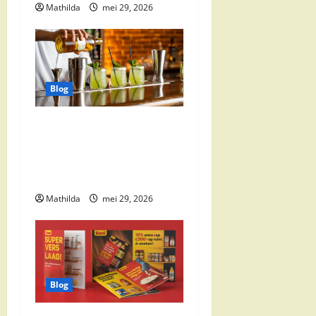
a
Mathilda
mei 29, 2026
t
i
Blog
e
Supermarkt
drankaanbiedingen: party
drinks, cocktail
ingrediënten en feestdeals
Mathilda
mei 29, 2026
Blog