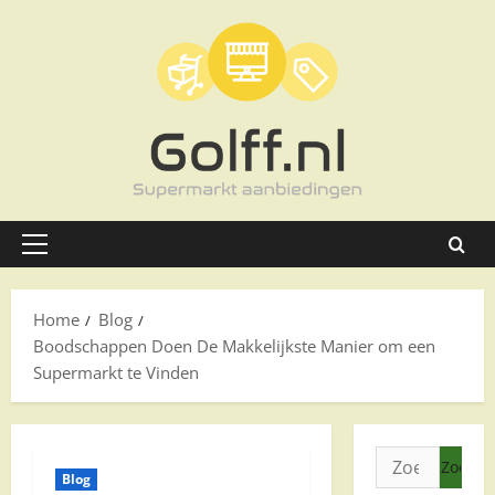
Ga
naar
de
inhoud
Primair
menu
Home
Blog
Boodschappen Doen De Makkelijkste Manier om een
Supermarkt te Vinden
Zoeken
Blog
naar: