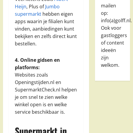
mailen
Heijn
, Plus of
Jumbo
op:
supermarkt
hebben eigen
info(a)golff.nl.
apps waarin je filialen kunt
Ook voor
vinden, aanbiedingen kunt
gastloggers
bekijken en zelfs direct kunt
of content
bestellen.
ideeën
zijn
4. Online gidsen en
welkom.
platforms:
Websites zoals
Openingstijden.nl en
SupermarktCheck.nl helpen
je om snel te zien welke
winkel open is en welke
service beschikbaar is.
Supermarkt in