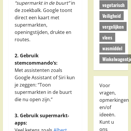
“supermarkt in de buurt”
in
vegetarisch
de zoekbalk. Google toont
Veiligheid
direct een kaart met
supermarkten,
vergelijken
openingstijden, drukte en
vlees
routes.
wasmiddel
2. Gebruik
Winkelwagentj
stemcommando’s:
Met assistenten zoals
Google Assistant of Siri kun
je zeggen: “Toon
Voor
supermarkten in de buurt
vragen,
die nu open zijn.”
opmerkingen
en/of
ideeën.
3. Gebruik supermarkt-
Kunt u
apps:
ons
Veel ketens zoals
Albert