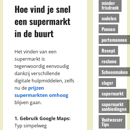
minder
Hoe vind je snel
frisdrank
een supermarkt
nadelen
Pannen
in de buurt
portemonnee
Recept
Het vinden van een
supermarkt is
reclame
tegenwoordig eenvoudig
Schoonmaken
dankzij verschillende
digitale hulpmiddelen, zelfs
slager
nu de
prijzen
supermarkt
supermarkten omhoog
blijven gaan.
supermarkt
aanbiedingen
1. Gebruik Google Maps:
Vaatwasser
Tips
Typ simpelweg