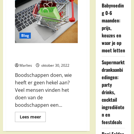
Babyvoedin
g 0-6
maanden:
prijs,
keuzes en
Blog
waar je op
moet letten
De voordelen van je
boodschappen thuisbezorgd
Supermarkt
Marlies
oktober 30, 2022
drankaanbi
Boodschappen doen, wie
edingen:
heeft er geen hekel aan?
party
Veel mensen vinden het
drinks,
doen van de
cocktail
boodschappen een...
ingrediënte
n en
Lees
Lees meer
meer
feestdeals
over
De
voordelen