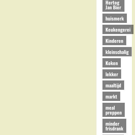
Hertog
Jan Bier
huismerk
Keukengerei
Kinderen
kleinschalig
Koken
lekker
maaltijd
markt
meal
preppen
minder
frisdrank