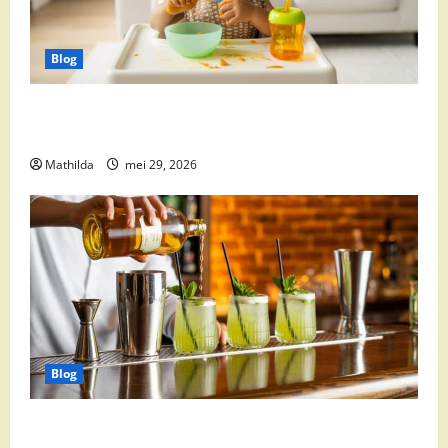
Blog
Babyvoeding 0-6 maanden: prijs, keuzes en waar je
op moet letten
Mathilda
mei 29, 2026
Blog
Supermarkt drankaanbiedingen: party drinks,