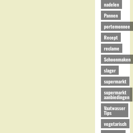
nadelen
Pannen
portemonnee
Recept
reclame
Schoonmaken
slager
supermarkt
supermarkt
aanbiedingen
Vaatwasser
Tips
vegetarisch