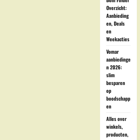
Boni Folder
van
Overzicht:
je
boodschappen
Aanbieding
thuisbezorgd
en, Deals
en
Weekacties
Vomar
aanbiedinge
n 2026:
slim
besparen
op
boodschapp
en
Alles over
winkels,
producten,