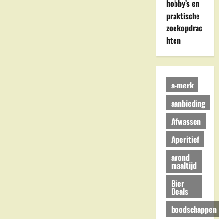
hobby’s en
praktische
zoekopdrac
hten
a-merk
aanbieding
Afwassen
Aperitief
avond
maaltijd
Bier
Deals
boodschappen