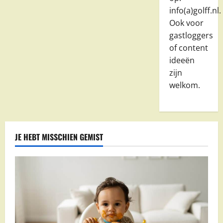
info(a)golff.nl.
Ook voor
gastloggers
of content
ideeën
zijn
welkom.
JE HEBT MISSCHIEN GEMIST