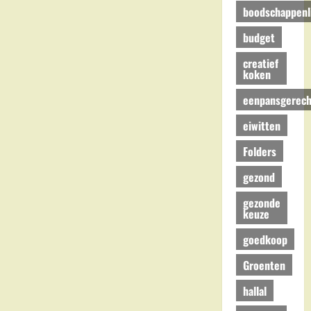
boodschappenli
budget
creatief
koken
eenpansgerech
eiwitten
Folders
gezond
gezonde
keuze
goedkoop
Groenten
hallal