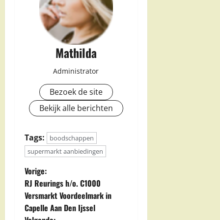
Mathilda
Administrator
Bezoek de site
Bekijk alle berichten
Tags:
boodschappen
supermarkt aanbiedingen
B
Vorige:
RJ Reurings h/o. C1000
e
Versmarkt Voordeelmark in
Capelle Aan Den Ijssel
r