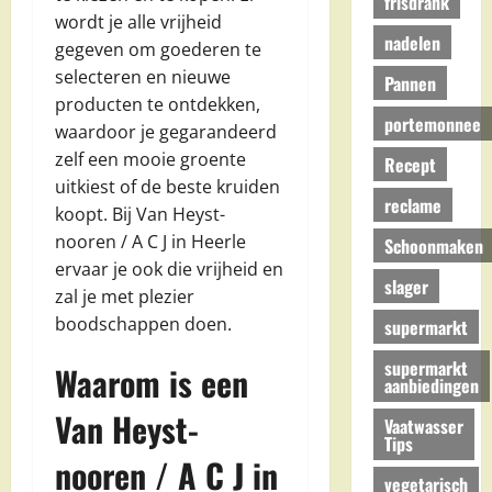
frisdrank
wordt je alle vrijheid
nadelen
gegeven om goederen te
selecteren en nieuwe
Pannen
producten te ontdekken,
portemonnee
waardoor je gegarandeerd
zelf een mooie groente
Recept
uitkiest of de beste kruiden
reclame
koopt. Bij Van Heyst-
nooren / A C J in Heerle
Schoonmaken
ervaar je ook die vrijheid en
slager
zal je met plezier
boodschappen doen.
supermarkt
supermarkt
Waarom is een
aanbiedingen
Van Heyst-
Vaatwasser
Tips
nooren / A C J in
vegetarisch