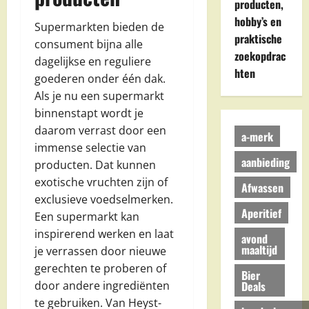
producten,
hobby’s en
Supermarkten bieden de
praktische
consument bijna alle
zoekopdrac
dagelijkse en reguliere
hten
goederen onder één dak.
Als je nu een supermarkt
binnenstapt wordt je
daarom verrast door een
a-merk
immense selectie van
aanbieding
producten. Dat kunnen
exotische vruchten zijn of
Afwassen
exclusieve voedselmerken.
Aperitief
Een supermarkt kan
inspirerend werken en laat
avond
maaltijd
je verrassen door nieuwe
gerechten te proberen of
Bier
Deals
door andere ingrediënten
te gebruiken. Van Heyst-