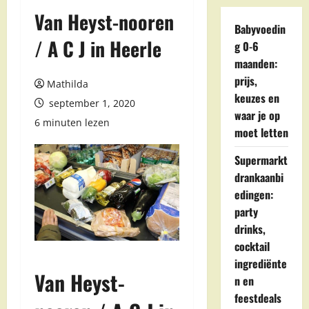
Van Heyst-nooren
Babyvoedin
/ A C J in Heerle
g 0-6
maanden:
prijs,
Mathilda
keuzes en
september 1, 2020
waar je op
6 minuten lezen
moet letten
Supermarkt
drankaanbi
edingen:
party
drinks,
cocktail
ingrediënte
Van Heyst-
n en
feestdeals