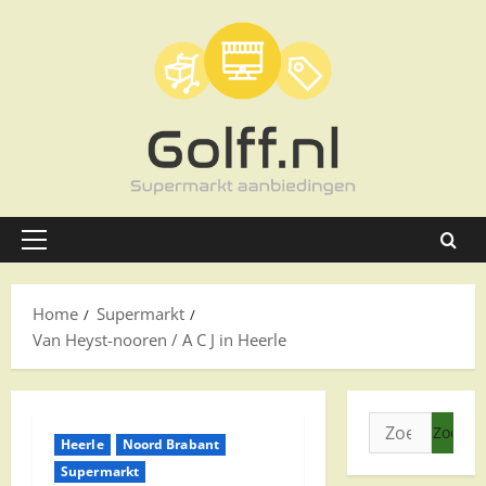
Ga
naar
de
inhoud
Primair
menu
Home
Supermarkt
Van Heyst-nooren / A C J in Heerle
Zoeken
Heerle
Noord Brabant
naar:
Supermarkt