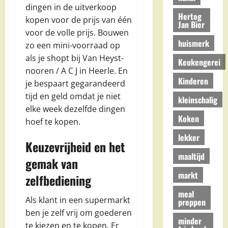
dingen in de uitverkoop
Hertog
kopen voor de prijs van één
Jan Bier
voor de volle prijs. Bouwen
huismerk
zo een mini-voorraad op
als je shopt bij Van Heyst-
Keukengerei
nooren / A C J in Heerle. En
Kinderen
je bespaart gegarandeerd
tijd en geld omdat je niet
kleinschalig
elke week dezelfde dingen
Koken
hoef te kopen.
lekker
Keuzevrijheid en het
maaltijd
gemak van
markt
zelfbediening
meal
Als klant in een supermarkt
preppen
ben je zelf vrij om goederen
minder
te kiezen en te kopen. Er