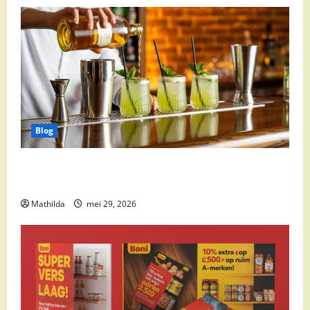
Blog
Supermarkt drankaanbiedingen: party drinks,
cocktail ingrediënten en feestdeals
Mathilda
mei 29, 2026