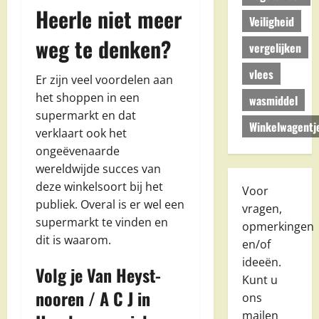
Heerle niet meer
Veiligheid
weg te denken?
vergelijken
vlees
Er zijn veel voordelen aan
het shoppen in een
wasmiddel
supermarkt en dat
Winkelwagentj
verklaart ook het
ongeëvenaarde
wereldwijde succes van
deze winkelsoort bij het
Voor
publiek. Overal is er wel een
vragen,
supermarkt te vinden en
opmerkingen
dit is waarom.
en/of
ideeën.
Volg je Van Heyst-
Kunt u
nooren / A C J in
ons
mailen