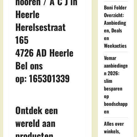
nooren / A C J in
Boni Folder
Heerle
Overzicht:
Aanbieding
Herelsestraat
en, Deals
165
en
Weekacties
4726 AD Heerle
Vomar
Bel ons
aanbiedinge
n 2026:
op: 165301339
slim
besparen
op
boodschapp
Ontdek een
en
wereld aan
Alles over
winkels,
producten