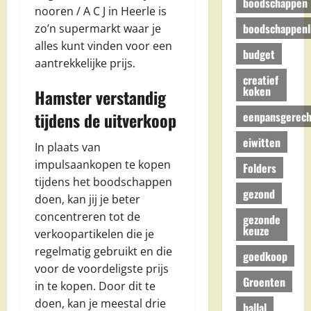
boodschappen
nooren / A C J in Heerle is
boodschappenli
zo’n supermarkt waar je
alles kunt vinden voor een
budget
aantrekkelijke prijs.
creatief
koken
Hamster verstandig
tijdens de uitverkoop
eenpansgerech
eiwitten
In plaats van
impulsaankopen te kopen
Folders
tijdens het boodschappen
gezond
doen, kan jij je beter
concentreren tot de
gezonde
keuze
verkoopartikelen die je
regelmatig gebruikt en die
goedkoop
voor de voordeligste prijs
Groenten
in te kopen. Door dit te
doen, kan je meestal drie
hallal