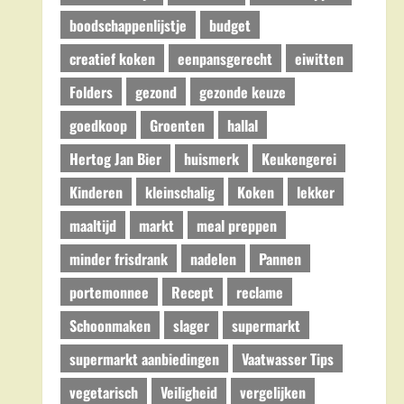
boodschappenlijstje
budget
creatief koken
eenpansgerecht
eiwitten
Folders
gezond
gezonde keuze
goedkoop
Groenten
hallal
Hertog Jan Bier
huismerk
Keukengerei
Kinderen
kleinschalig
Koken
lekker
maaltijd
markt
meal preppen
minder frisdrank
nadelen
Pannen
portemonnee
Recept
reclame
Schoonmaken
slager
supermarkt
supermarkt aanbiedingen
Vaatwasser Tips
vegetarisch
Veiligheid
vergelijken