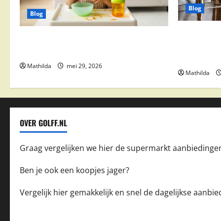
Blog
Blog
Supermarkt
Babyvoeding 0-6 maanden: prijs, keuzes
drinks, coc
en waar je op moet letten
feestdeals
Mathilda
mei 29, 2026
Mathilda
OVER GOLFF.NL
Graag vergelijken we hier de supermarkt aanbiedinge
Ben je ook een koopjes jager?
Vergelijk hier gemakkelijk en snel de dagelijkse aanb