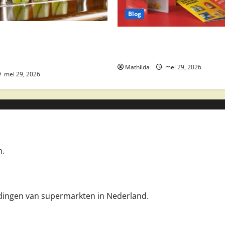
Blog
 drankaanbiedingen: party
Boni Folder Overzicht: Aanbi
ktail ingrediënten en
Deals en Weekacties
Mathilda
mei 29, 2026
mei 29, 2026
n.
iedingen van supermarkten in Nederland.