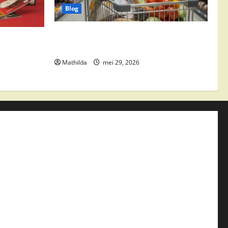
Blog
Vomar aanbiedingen 2026: slim
edingen,
besparen op boodschappen
Mathilda
mei 29, 2026