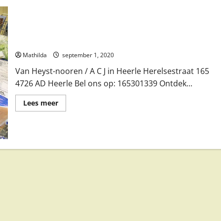
Van Heyst-nooren / A C J in Heerle
Mathilda
september 1, 2020
Van Heyst-nooren / A C J in Heerle Herelsestraat 165
4726 AD Heerle Bel ons op: 165301339 Ontdek...
Lees
Lees meer
meer
over
Van
Heyst-
nooren
/
A
C
J
in
Heerle