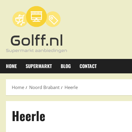
Ga
naar
de
inhoud
HOME
SUPERMARKT
BLOG
CONTACT
Home
Noord Brabant
Heerle
Heerle