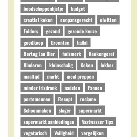
boodschappenlijstje
budget
creatief koken
eenpansgerecht
eiwitten
Folders
gezond
gezonde keuze
goedkoop
Groenten
hallal
Hertog Jan Bier
huismerk
Keukengerei
Kinderen
kleinschalig
Koken
lekker
maaltijd
markt
meal preppen
minder frisdrank
nadelen
Pannen
portemonnee
Recept
reclame
Schoonmaken
slager
supermarkt
supermarkt aanbiedingen
Vaatwasser Tips
vegetarisch
Veiligheid
vergelijken