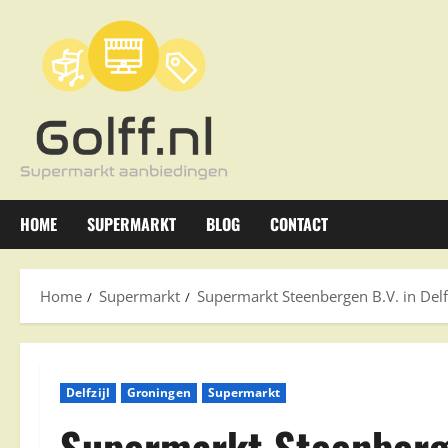
Ga
naar
de
inhoud
HOME
SUPERMARKT
BLOG
CONTACT
Home
Supermarkt
Supermarkt Steenbergen B.V. in Delfz
Delfzijl
Groningen
Supermarkt
Supermarkt Steenbergen