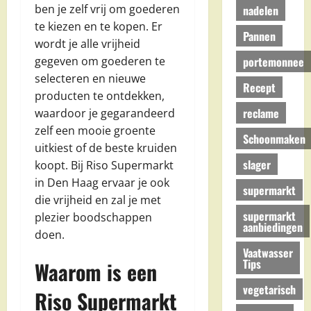
ben je zelf vrij om goederen
nadelen
te kiezen en te kopen. Er
Pannen
wordt je alle vrijheid
portemonnee
gegeven om goederen te
selecteren en nieuwe
Recept
producten te ontdekken,
reclame
waardoor je gegarandeerd
zelf een mooie groente
Schoonmaken
uitkiest of de beste kruiden
slager
koopt. Bij Riso Supermarkt
in Den Haag ervaar je ook
supermarkt
die vrijheid en zal je met
supermarkt
plezier boodschappen
aanbiedingen
doen.
Vaatwasser
Tips
Waarom is een
vegetarisch
Riso Supermarkt