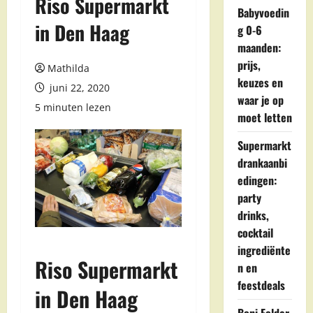
Riso Supermarkt
Babyvoedin
in Den Haag
g 0-6
maanden:
prijs,
Mathilda
keuzes en
juni 22, 2020
waar je op
5 minuten lezen
moet letten
Supermarkt
drankaanbi
edingen:
party
drinks,
cocktail
ingrediënte
Riso Supermarkt
n en
feestdeals
in Den Haag