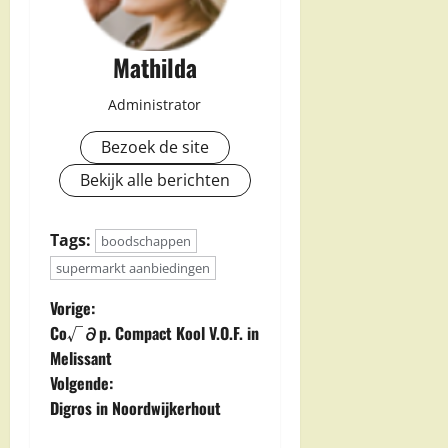
Mathilda
Administrator
Bezoek de site
Bekijk alle berichten
Tags:
boodschappen
supermarkt aanbiedingen
B
Vorige:
Co√∂p. Compact Kool V.O.F. in
e
Melissant
Volgende:
r
Digros in Noordwijkerhout
i