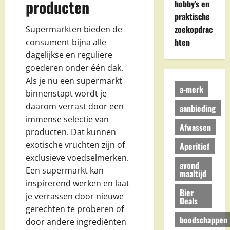
producten
hobby’s en
praktische
zoekopdrac
Supermarkten bieden de
hten
consument bijna alle
dagelijkse en reguliere
goederen onder één dak.
Als je nu een supermarkt
a-merk
binnenstapt wordt je
daarom verrast door een
aanbieding
immense selectie van
Afwassen
producten. Dat kunnen
exotische vruchten zijn of
Aperitief
exclusieve voedselmerken.
avond
Een supermarkt kan
maaltijd
inspirerend werken en laat
Bier
je verrassen door nieuwe
Deals
gerechten te proberen of
boodschappen
door andere ingrediënten