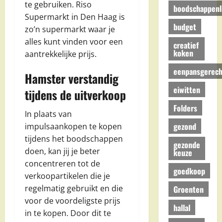
te gebruiken. Riso
boodschappenli
Supermarkt in Den Haag is
budget
zo’n supermarkt waar je
alles kunt vinden voor een
creatief
koken
aantrekkelijke prijs.
eenpansgerech
Hamster verstandig
eiwitten
tijdens de uitverkoop
Folders
In plaats van
gezond
impulsaankopen te kopen
tijdens het boodschappen
gezonde
doen, kan jij je beter
keuze
concentreren tot de
goedkoop
verkoopartikelen die je
regelmatig gebruikt en die
Groenten
voor de voordeligste prijs
hallal
in te kopen. Door dit te