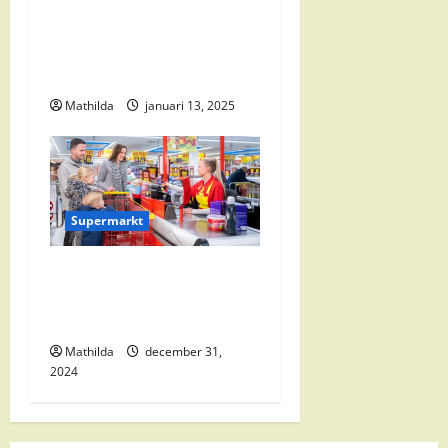
i
Vomar Folder Deze Week:
e
Alle Aanbiedingen en
Kortingen
Mathilda
januari 13, 2025
Supermarkt
Nettorama Supermarkten:
Kwaliteit en Voordelige
Boodschappen Dichtbij
Mathilda
december 31,
2024