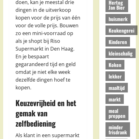
Hertog
doen, kan je meestal drie
Jan Bier
dingen in de uitverkoop
kopen voor de prijs van één
huismerk
voor de volle prijs. Bouwen
Keukengerei
zo een mini-voorraad op
als je shopt bij Riso
Kinderen
Supermarkt in Den Haag.
kleinschalig
En je bespaart
gegarandeerd tijd en geld
Koken
omdat je niet elke week
lekker
dezelfde dingen hoef te
maaltijd
kopen.
markt
Keuzevrijheid en het
meal
gemak van
preppen
zelfbediening
minder
frisdrank
Als klant in een supermarkt