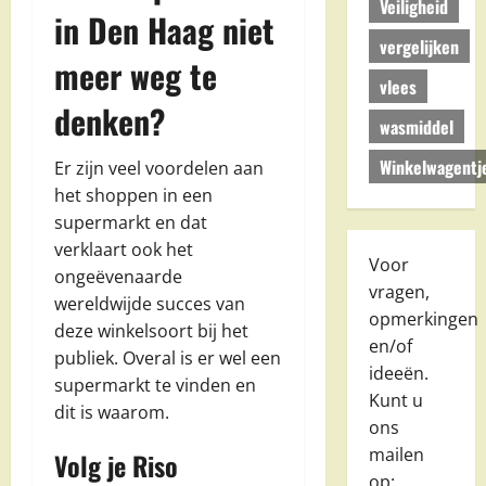
Veiligheid
in Den Haag niet
vergelijken
meer weg te
vlees
denken?
wasmiddel
Winkelwagentj
Er zijn veel voordelen aan
het shoppen in een
supermarkt en dat
verklaart ook het
Voor
ongeëvenaarde
vragen,
wereldwijde succes van
opmerkingen
deze winkelsoort bij het
en/of
publiek. Overal is er wel een
ideeën.
supermarkt te vinden en
Kunt u
dit is waarom.
ons
mailen
Volg je Riso
op: