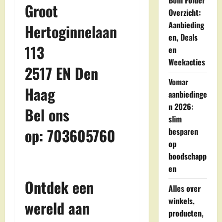
Boni Folder
Groot
Overzicht:
Aanbieding
Hertoginnelaan
en, Deals
113
en
Weekacties
2517 EN Den
Vomar
Haag
aanbiedinge
n 2026:
Bel ons
slim
op: 703605760
besparen
op
boodschapp
en
Ontdek een
Alles over
winkels,
wereld aan
producten,