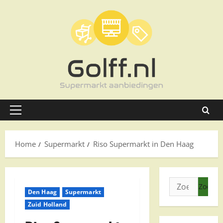
Ga
naar
de
inhoud
Primair
menu
Home
Supermarkt
Riso Supermarkt in Den Haag
Zoeken
Den Haag
Supermarkt
naar:
Zuid Holland