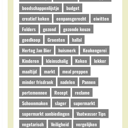
boodschappenlijstje
budget
creatief koken
eenpansgerecht
eiwitten
Folders
gezond
gezonde keuze
goedkoop
Groenten
hallal
Hertog Jan Bier
huismerk
Keukengerei
Kinderen
kleinschalig
Koken
lekker
maaltijd
markt
meal preppen
minder frisdrank
nadelen
Pannen
portemonnee
Recept
reclame
Schoonmaken
slager
supermarkt
supermarkt aanbiedingen
Vaatwasser Tips
vegetarisch
Veiligheid
vergelijken