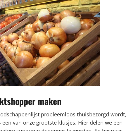
arktshopper maken
oodschappenlijst probleemloos thuisbezorgd wordt,
een van onze grootste klusjes. Hier delen we een
n betere supermarktshopper te worden. En bespaar