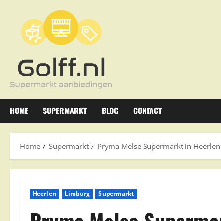
Ga
naar
de
inhoud
HOME
SUPERMARKT
BLOG
CONTACT
Home
Supermarkt
Pryma Melse Supermarkt in Heerlen
Heerlen
Limburg
Supermarkt
Pryma Melse Supermar