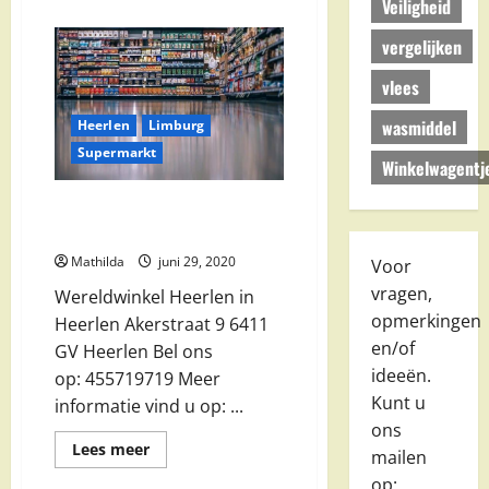
Veiligheid
over
Meijers
Plusmarkten
vergelijken
Heerlen
BV
in
vlees
Heerlen
wasmiddel
Heerlen
Limburg
Supermarkt
Winkelwagentj
Wereldwinkel Heerlen in
Heerlen
Mathilda
juni 29, 2020
Voor
vragen,
Wereldwinkel Heerlen in
opmerkingen
Heerlen Akerstraat 9 6411
en/of
GV Heerlen Bel ons
ideeën.
op: 455719719 Meer
Kunt u
informatie vind u op: ...
ons
Lees
Lees meer
mailen
meer
over
op: