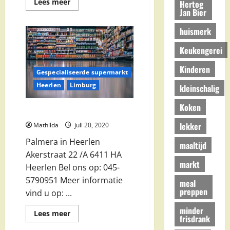
Lees
Lees meer
Hertog
meer
Jan Bier
over
Spar
huismerk
Nuij
in
Heerlen
Keukengerei
Kinderen
Gespecialiseerde supermarkt
Heerlen
Limburg
kleinschalig
Koken
Palmera in Heerlen
lekker
Mathilda
juli 20, 2020
Palmera in Heerlen
maaltijd
Akerstraat 22 /A 6411 HA
markt
Heerlen Bel ons op: 045-
5790951 Meer informatie
meal
preppen
vind u op: ...
minder
Lees
Lees meer
frisdrank
meer
over