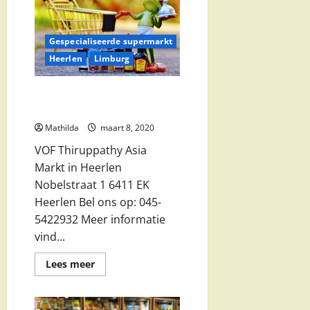
in
Heerlen
Gespecialiseerde supermarkt
Heerlen
Limburg
VOF Thiruppathy Asia Markt in
Heerlen
Mathilda
maart 8, 2020
VOF Thiruppathy Asia
Markt in Heerlen
Nobelstraat 1 6411 EK
Heerlen Bel ons op: 045-
5422932 Meer informatie
vind...
Lees
Lees meer
meer
over
VOF
Thiruppathy