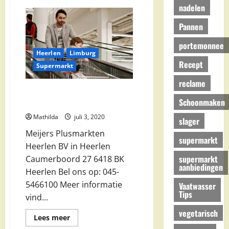
Palmera
nadelen
in
Heerlen
Pannen
portemonnee
Heerlen
Limburg
Recept
Supermarkt
reclame
Meijers Plusmarkten Heerlen
Schoonmaken
BV in Heerlen
Mathilda
juli 3, 2020
slager
Meijers Plusmarkten
supermarkt
Heerlen BV in Heerlen
supermarkt
Caumerboord 27 6418 BK
aanbiedingen
Heerlen Bel ons op: 045-
5466100 Meer informatie
Vaatwasser
Tips
vind...
vegetarisch
Lees
Lees meer
meer