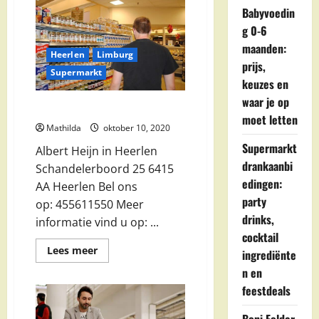
Babyvoedin
g 0-6
maanden:
Heerlen
Limburg
prijs,
Supermarkt
keuzes en
waar je op
Albert Heijn in Heerlen
moet letten
Mathilda
oktober 10, 2020
Supermarkt
Albert Heijn in Heerlen
drankaanbi
Schandelerboord 25 6415
edingen:
AA Heerlen Bel ons
party
op: 455611550 Meer
drinks,
informatie vind u op: ...
cocktail
Lees
Lees meer
ingrediënte
meer
over
n en
Albert
feestdeals
Heijn
in
Heerlen