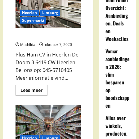
Boni Folder
Overzicht:
Heerlen
Limburg
Aanbieding
Supermarkt
en, Deals
en
Plus Ham CV in Heerlen
Weekacties
Mathilda
oktober 7, 2020
Vomar
Plus Ham CV in Heerlen De
aanbiedinge
Doom 3 6419 CW Heerlen
n 2026:
Bel ons op: 045-5710405
slim
Meer informatie vind...
besparen
op
Lees
Lees meer
meer
boodschapp
over
Plus
en
Ham
CV
in
Alles over
Heerlen
winkels,
producten,
Heerlen
Limburg