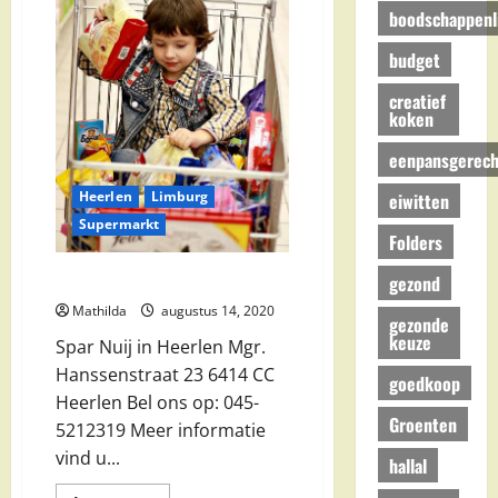
boodschappenli
budget
creatief
koken
eenpansgerech
Heerlen
Limburg
eiwitten
Supermarkt
Folders
Spar Nuij in Heerlen
gezond
Mathilda
augustus 14, 2020
gezonde
keuze
Spar Nuij in Heerlen Mgr.
Hanssenstraat 23 6414 CC
goedkoop
Heerlen Bel ons op: 045-
Groenten
5212319 Meer informatie
vind u...
hallal