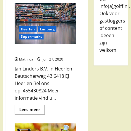
Wereldwinkel
Heerlen
info(a)golff.nl.
in
Ook voor
Heerlen
gastloggers
of content
Heerlen
Limburg
ideeën
Supermarkt
zijn
welkom.
Jan Linders B.V. in Heerlen
Mathilda
juni 27, 2020
Jan Linders B.V. in Heerlen
Bautscherweg 43 6418 EJ
Heerlen Bel ons
op: 455430824 Meer
informatie vind u...
Lees
Lees meer
meer
over
Jan
Linders
B.V.