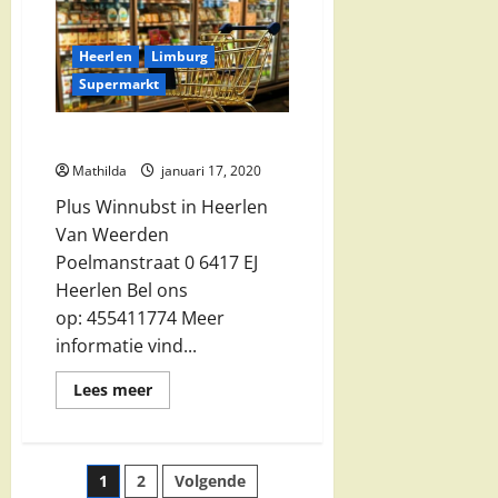
Asia
Markt
in
Heerlen
Heerlen
Limburg
Supermarkt
Plus Winnubst in Heerlen
Mathilda
januari 17, 2020
Plus Winnubst in Heerlen
Van Weerden
Poelmanstraat 0 6417 EJ
Heerlen Bel ons
op: 455411774 Meer
informatie vind...
Lees
Lees meer
meer
over
Plus
Winnubst
in
Berichten
1
2
Volgende
Heerlen