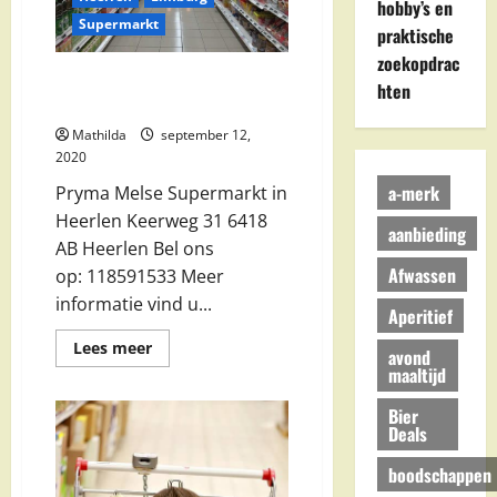
hobby’s en
Supermarkt
praktische
zoekopdrac
Pryma Melse Supermarkt in
hten
Heerlen
Mathilda
september 12,
2020
a-merk
Pryma Melse Supermarkt in
Heerlen Keerweg 31 6418
aanbieding
AB Heerlen Bel ons
Afwassen
op: 118591533 Meer
informatie vind u...
Aperitief
Lees
Lees meer
avond
meer
maaltijd
over
Pryma
Melse
Bier
Supermarkt
Deals
in
Heerlen
boodschappen