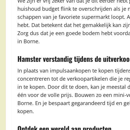
We zijn er vrij zeker van dat je dit eerder h
huishoud budget flink te overschrijden als j
schappen van je favoriete supermarkt loopt. Al
hebt. Dat betekent dat het gemakkelijk kan zijn
Zorg dus dat je een goede bodem hebt voorda
in Borne.
Hamster verstandig tijdens de uitverko
In plaats van impulsaankopen te kopen tijden
concentreren tot de verkoopartikelen die je re
in te kopen. Door dit te doen, kan je meestal 
één voor de volle prijs. Bouwen zo een mini-v
Borne. En je bespaart gegarandeerd tijd en ge
kopen.
Ontdek een wereld aan producten