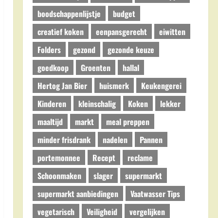
boodschappenlijstje
budget
creatief koken
eenpansgerecht
eiwitten
Folders
gezond
gezonde keuze
goedkoop
Groenten
hallal
Hertog Jan Bier
huismerk
Keukengerei
Kinderen
kleinschalig
Koken
lekker
maaltijd
markt
meal preppen
minder frisdrank
nadelen
Pannen
portemonnee
Recept
reclame
Schoonmaken
slager
supermarkt
supermarkt aanbiedingen
Vaatwasser Tips
vegetarisch
Veiligheid
vergelijken