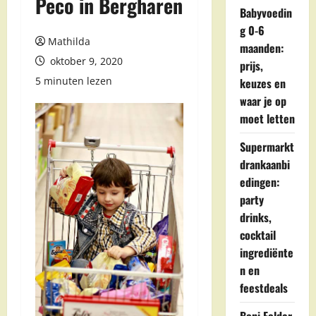
Peco in Bergharen
Babyvoedin
g 0-6
Mathilda
maanden:
oktober 9, 2020
prijs,
5 minuten lezen
keuzes en
waar je op
moet letten
Supermarkt
drankaanbi
edingen:
party
drinks,
cocktail
ingrediënte
n en
feestdeals