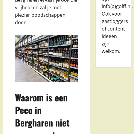
Bergharen ervaar je ook die
info(a)golff.nl.
vrijheid en zal je met
Ook voor
plezier boodschappen
gastloggers
doen.
of content
ideeën
zijn
welkom.
Waarom is een
Peco in
Bergharen niet