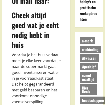
Of mail naar:
hobby’s en
praktische
Check altijd
zoekopdrac
hten
goed wat je echt
nodig hebt in
a-merk
huis
aanbieding
Voordat je het huis verlaat,
Afwassen
moet je elke keer voordat je
Aperitief
naar de supermarkt gaat
goed inventariseren wat er
avond
in je voorraadkast staat.
maaltijd
Dat helpt gegarandeerd
Bier
met geld besparen en het
Deals
voorkomt onnodige
boodschappen
voedselverspilling.