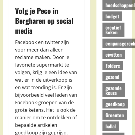
boodschappenli
Volg je Peco in
budget
Bergharen op social
creatief
media
koken
Facebook en twitter zijn
eenpansgerech
voor meer dan alleen
eiwitten
reclame maken. Door je
favoriete supermarkt te
Folders
volgen, krijg je een idee van
gezond
wat er in de uitverkoop is
en wat trending is. Er zijn
gezonde
keuze
bijvoorbeeld veel leden van
Facebook-groepen van de
goedkoop
grote ketens. Het is ook de
Groenten
manier om te ontdekken of
bepaalde artikelen
hallal
goedkoop zijn geprijsd.