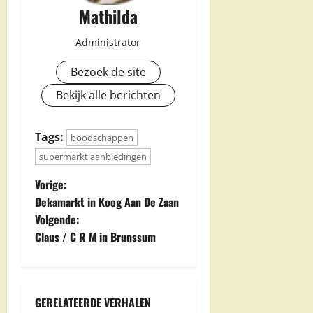
Mathilda
Administrator
Bezoek de site
Bekijk alle berichten
Tags:
boodschappen
supermarkt aanbiedingen
B
Vorige:
Dekamarkt in Koog Aan De Zaan
e
Volgende:
Claus / C R M in Brunssum
r
i
c
GERELATEERDE VERHALEN