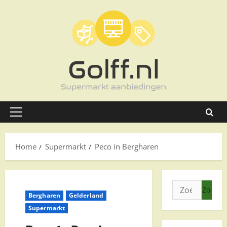
Ga
naar
de
inhoud
Primair
menu
Home
Supermarkt
Peco in Bergharen
Zoeken
Bergharen
Gelderland
naar:
Supermarkt