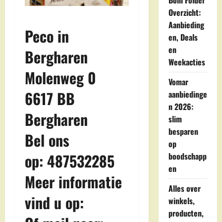
Boni Folder
Overzicht:
Aanbieding
Peco in
en, Deals
en
Bergharen
Weekacties
Molenweg 0
Vomar
6617 BB
aanbiedinge
n 2026:
Bergharen
slim
besparen
Bel ons
op
op: 487532285
boodschapp
en
Meer informatie
Alles over
vind u op:
winkels,
producten,