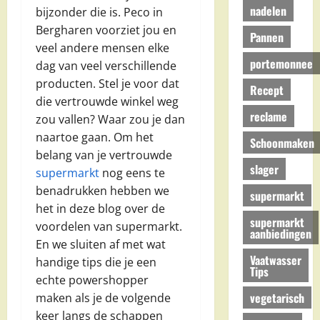
nadelen
bijzonder die is. Peco in
Bergharen voorziet jou en
Pannen
veel andere mensen elke
portemonnee
dag van veel verschillende
producten. Stel je voor dat
Recept
die vertrouwde winkel weg
reclame
zou vallen? Waar zou je dan
naartoe gaan. Om het
Schoonmaken
belang van je vertrouwde
slager
supermarkt
nog eens te
benadrukken hebben we
supermarkt
het in deze blog over de
supermarkt
voordelen van supermarkt.
aanbiedingen
En we sluiten af met wat
Vaatwasser
handige tips die je een
Tips
echte powershopper
vegetarisch
maken als je de volgende
keer langs de schappen