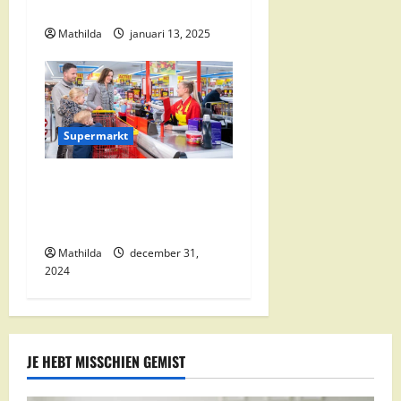
e
Kortingen
Mathilda
januari 13, 2025
Supermarkt
Nettorama Supermarkten:
Kwaliteit en Voordelige
Boodschappen Dichtbij
Mathilda
december 31,
2024
JE HEBT MISSCHIEN GEMIST