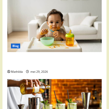
Blog
Babyvoeding 0-6 maanden: prijs, keuzes en waar je
op moet letten
Mathilda
mei 29, 2026