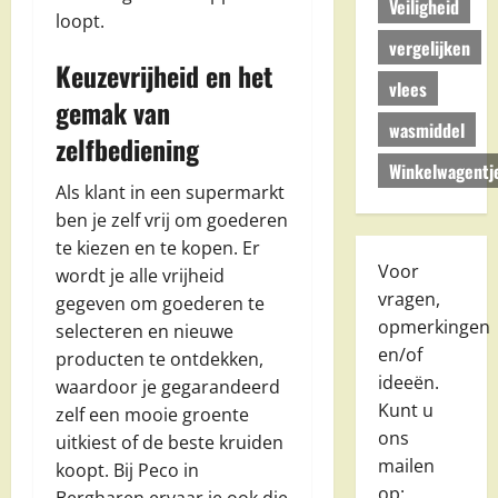
Veiligheid
loopt.
vergelijken
Keuzevrijheid en het
vlees
gemak van
wasmiddel
zelfbediening
Winkelwagentj
Als klant in een supermarkt
ben je zelf vrij om goederen
te kiezen en te kopen. Er
Voor
wordt je alle vrijheid
vragen,
gegeven om goederen te
opmerkingen
selecteren en nieuwe
en/of
producten te ontdekken,
ideeën.
waardoor je gegarandeerd
Kunt u
zelf een mooie groente
ons
uitkiest of de beste kruiden
mailen
koopt. Bij Peco in
op: