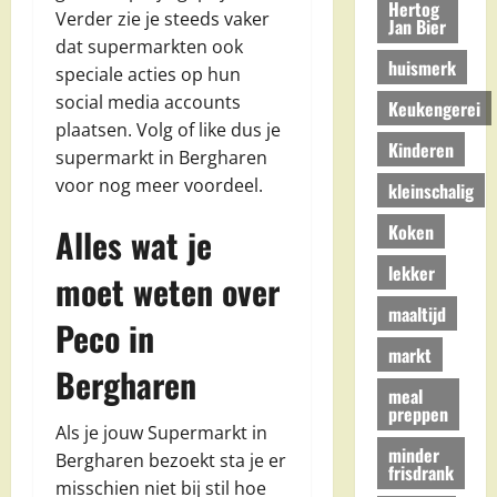
Hertog
Verder zie je steeds vaker
Jan Bier
dat supermarkten ook
huismerk
speciale acties op hun
social media accounts
Keukengerei
plaatsen. Volg of like dus je
Kinderen
supermarkt in Bergharen
voor nog meer voordeel.
kleinschalig
Koken
Alles wat je
lekker
moet weten over
maaltijd
Peco in
markt
Bergharen
meal
preppen
Als je jouw Supermarkt in
minder
Bergharen bezoekt sta je er
frisdrank
misschien niet bij stil hoe