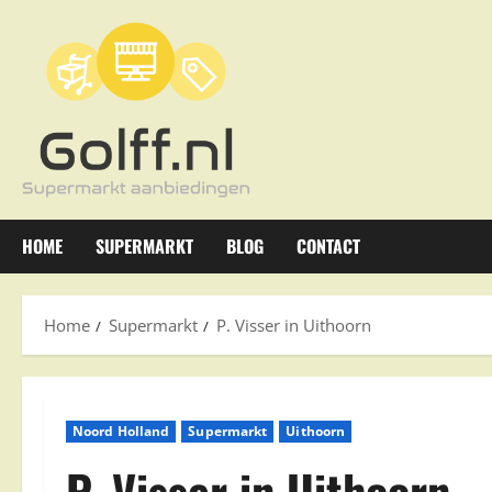
Ga
naar
de
inhoud
HOME
SUPERMARKT
BLOG
CONTACT
Home
Supermarkt
P. Visser in Uithoorn
Noord Holland
Supermarkt
Uithoorn
P. Visser in Uithoorn