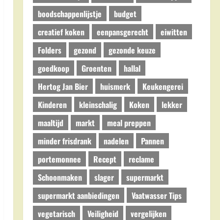
boodschappenlijstje
budget
creatief koken
eenpansgerecht
eiwitten
Folders
gezond
gezonde keuze
goedkoop
Groenten
hallal
Hertog Jan Bier
huismerk
Keukengerei
Kinderen
kleinschalig
Koken
lekker
maaltijd
markt
meal preppen
minder frisdrank
nadelen
Pannen
portemonnee
Recept
reclame
Schoonmaken
slager
supermarkt
supermarkt aanbiedingen
Vaatwasser Tips
vegetarisch
Veiligheid
vergelijken