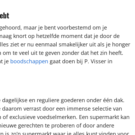
ebt
ebt gehoord, maar je bent voorbestemd om je
e maag knort op hetzelfde moment dat je door de
les ziet er nu eenmaal smakelijker uit als je honger
 om te veel uit te geven zonder dat het zin heeft.
t je
boodschappen
gaat doen bij P. Visser in
dagelijkse en reguliere goederen onder één dak.
e daarom verrast door een immense selectie van
n of exclusieve voedselmerken. Een supermarkt kan
 nieuwe gerechten te proberen of door andere
rn is zo’n supermarkt waar je alles kunt vinden voor