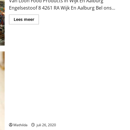
Van Loon Food Products in Wijk En Aalburg
Engelsestoof 8 4261 RA Wijk En Aalburg Bel ons...
Lees
Lees meer
meer
over
Van
Loon
Food
Products
in
Wijk
En
Aalburg
Em-T√© Supermarkt/Slijterij in Wijk En Aalburg
Mathilda
juli 26, 2020