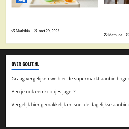
Blog
Supermarkt
Babyvoeding 0-6 maanden: prijs, keuzes
drinks, coc
en waar je op moet letten
feestdeals
Mathilda
mei 29, 2026
Mathilda
OVER GOLFF.NL
Graag vergelijken we hier de supermarkt aanbiedinge
Ben je ook een koopjes jager?
Vergelijk hier gemakkelijk en snel de dagelijkse aanb