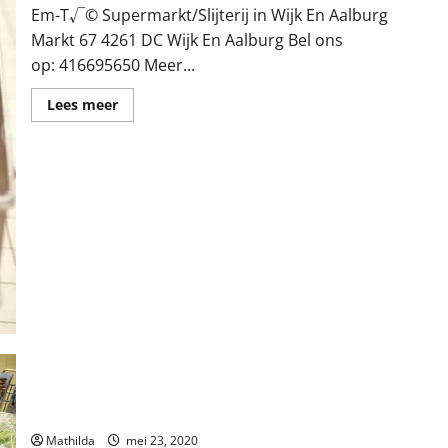
Em-T√© Supermarkt/Slijterij in Wijk En Aalburg
Markt 67 4261 DC Wijk En Aalburg Bel ons
op: 416695650 Meer...
Lees
Lees meer
meer
over
Em-
T√©
Supermarkt/Slijterij
in
Wijk
En
Aalburg
Koopcentrum Duijzer BV in Wijk En Aalburg
Mathilda
mei 23, 2020