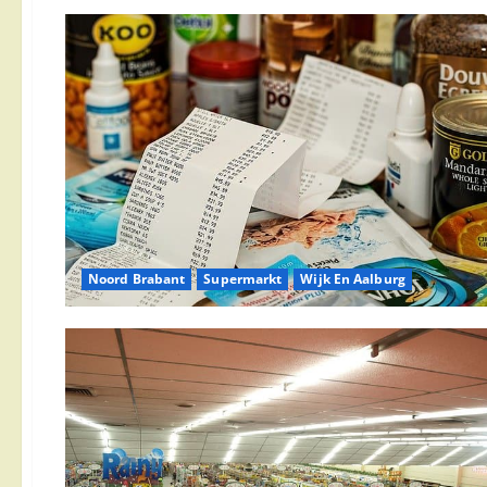
Noord Brabant
Supermarkt
Wijk En Aalburg