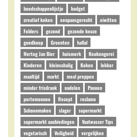
boodschappenlijstje
budget
creatief koken
eenpansgerecht
eiwitten
Folders
gezond
gezonde keuze
goedkoop
Groenten
hallal
Hertog Jan Bier
huismerk
Keukengerei
Kinderen
kleinschalig
Koken
lekker
maaltijd
markt
meal preppen
minder frisdrank
nadelen
Pannen
portemonnee
Recept
reclame
Schoonmaken
slager
supermarkt
supermarkt aanbiedingen
Vaatwasser Tips
vegetarisch
Veiligheid
vergelijken