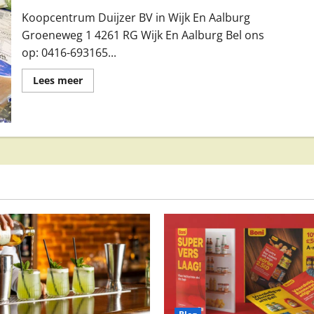
Koopcentrum Duijzer BV in Wijk En Aalburg
Groeneweg 1 4261 RG Wijk En Aalburg Bel ons
op: 0416-693165...
Lees
Lees meer
meer
over
Koopcentrum
Duijzer
BV
in
Wijk
En
Aalburg