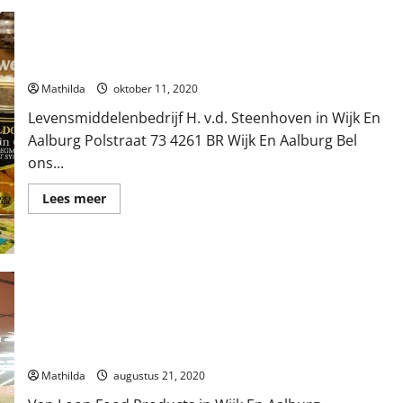
Levensmiddelenbedrijf H. v.d. Steenhoven in Wijk En Aalburg
Mathilda
oktober 11, 2020
Levensmiddelenbedrijf H. v.d. Steenhoven in Wijk En
Aalburg Polstraat 73 4261 BR Wijk En Aalburg Bel
ons...
Lees
Lees meer
meer
over
Levensmiddelenbedrijf
H.
v.d.
Steenhoven
in
Wijk
En
Aalburg
Van Loon Food Products in Wijk En Aalburg
Mathilda
augustus 21, 2020