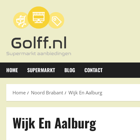
Ga
naar
de
inhoud
HOME
SUPERMARKT
BLOG
CONTACT
Home
Noord Brabant
Wijk En Aalburg
Wijk En Aalburg