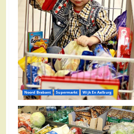
Noord Brabant
Supermarkt
Wijk En Aalburg