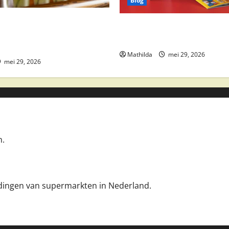
Blog
 drankaanbiedingen: party
Boni Folder Overzicht: Aanbi
ktail ingrediënten en
Deals en Weekacties
Mathilda
mei 29, 2026
mei 29, 2026
n.
iedingen van supermarkten in Nederland.