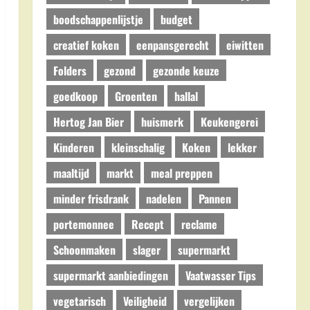
boodschappenlijstje
budget
creatief koken
eenpansgerecht
eiwitten
Folders
gezond
gezonde keuze
goedkoop
Groenten
hallal
Hertog Jan Bier
huismerk
Keukengerei
Kinderen
kleinschalig
Koken
lekker
maaltijd
markt
meal preppen
minder frisdrank
nadelen
Pannen
portemonnee
Recept
reclame
Schoonmaken
slager
supermarkt
supermarkt aanbiedingen
Vaatwasser Tips
vegetarisch
Veiligheid
vergelijken