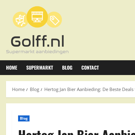
Ga
naar
de
inhoud
HOME
SUPERMARKT
BLOG
CONTACT
Home
Blog
Hertog Jan Bier Aanbieding: De Beste Deals 
Blog
Hertog Jan Bier Aanbi