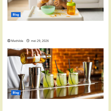
Blog
Babyvoeding 0-6 maanden: prijs, keuzes en waar je
op moet letten
Mathilda
mei 29, 2026
Blog
Supermarkt drankaanbiedingen: party drinks,