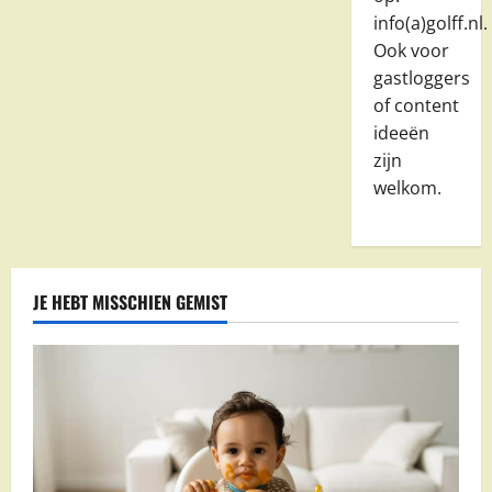
info(a)golff.nl.
Ook voor
gastloggers
of content
ideeën
zijn
welkom.
JE HEBT MISSCHIEN GEMIST