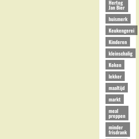
Hertog
Jan Bier
huismerk
Keukengerei
Kinderen
kleinschalig
Koken
lekker
maaltijd
markt
meal
preppen
minder
frisdrank