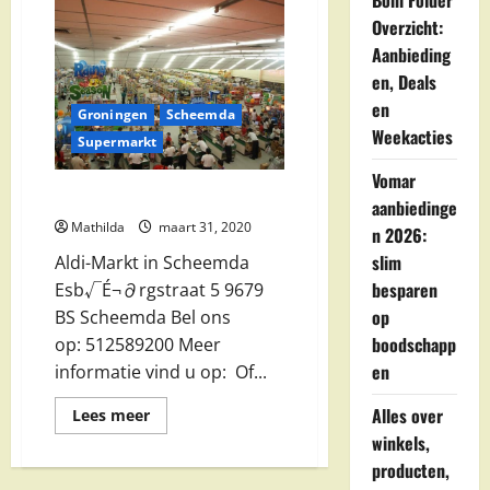
Boni Folder
Roossien
Supermarkten
Overzicht:
BV
in
Aanbieding
Scheemda
en, Deals
en
Groningen
Scheemda
Weekacties
Supermarkt
Vomar
Aldi-Markt in Scheemda
aanbiedinge
Mathilda
maart 31, 2020
n 2026:
slim
Aldi-Markt in Scheemda
besparen
Esb√É¬∂rgstraat 5 9679
op
BS Scheemda Bel ons
boodschapp
op: 512589200 Meer
en
informatie vind u op: Of...
Alles over
Lees
Lees meer
meer
winkels,
over
Aldi-
producten,
Markt