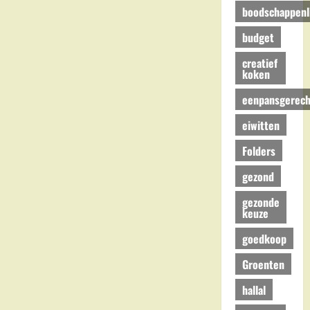
boodschappenli
budget
creatief
koken
eenpansgerech
eiwitten
Folders
gezond
gezonde
keuze
goedkoop
Groenten
hallal