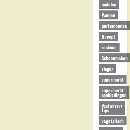
nadelen
Pannen
portemonnee
Recept
reclame
Schoonmaken
slager
supermarkt
supermarkt
aanbiedingen
Vaatwasser
Tips
vegetarisch