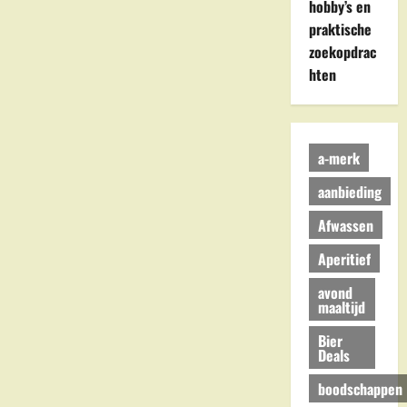
in
hobby’s en
Scheemda
praktische
zoekopdrac
hten
a-merk
aanbieding
Afwassen
Aperitief
avond
maaltijd
Bier
Deals
boodschappen