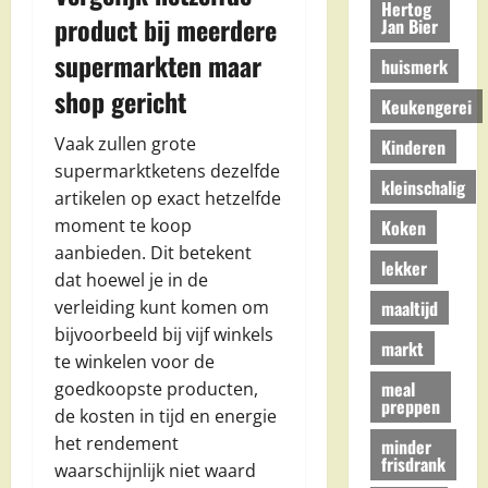
Hertog
product bij meerdere
Jan Bier
supermarkten maar
huismerk
shop gericht
Keukengerei
Vaak zullen grote
Kinderen
supermarktketens dezelfde
kleinschalig
artikelen op exact hetzelfde
moment te koop
Koken
aanbieden. Dit betekent
lekker
dat hoewel je in de
maaltijd
verleiding kunt komen om
bijvoorbeeld bij vijf winkels
markt
te winkelen voor de
meal
goedkoopste producten,
preppen
de kosten in tijd en energie
het rendement
minder
frisdrank
waarschijnlijk niet waard