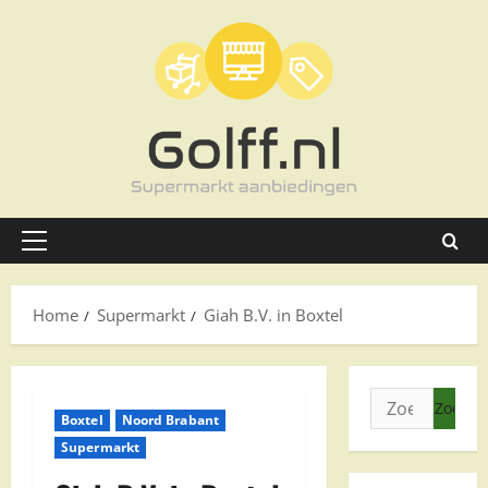
Ga
naar
de
inhoud
Primair
menu
Home
Supermarkt
Giah B.V. in Boxtel
Zoeken
Boxtel
Noord Brabant
naar:
Supermarkt