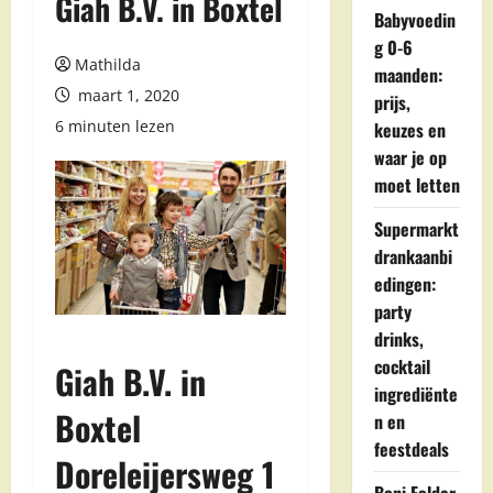
Giah B.V. in Boxtel
Babyvoedin
g 0-6
Mathilda
maanden:
maart 1, 2020
prijs,
6 minuten lezen
keuzes en
waar je op
moet letten
Supermarkt
drankaanbi
edingen:
party
drinks,
cocktail
Giah B.V. in
ingrediënte
Boxtel
n en
feestdeals
Doreleijersweg 1