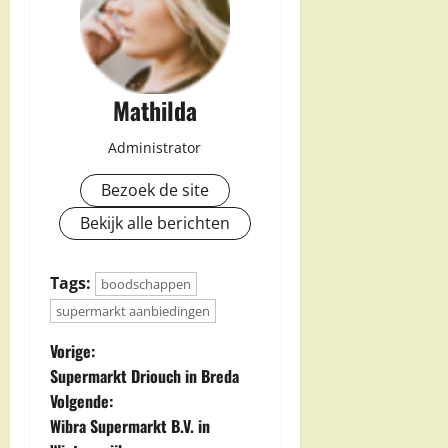
Mathilda
Administrator
Bezoek de site
Bekijk alle berichten
Tags:
boodschappen
supermarkt aanbiedingen
B
Vorige:
Supermarkt Driouch in Breda
e
Volgende:
Wibra Supermarkt B.V. in
r