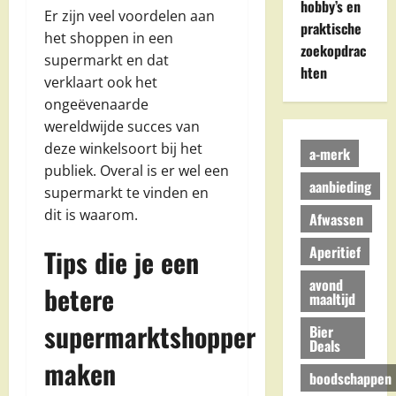
hobby’s en
Er zijn veel voordelen aan
praktische
het shoppen in een
zoekopdrac
supermarkt en dat
hten
verklaart ook het
ongeëvenaarde
wereldwijde succes van
deze winkelsoort bij het
a-merk
publiek. Overal is er wel een
aanbieding
supermarkt te vinden en
dit is waarom.
Afwassen
Aperitief
Tips die je een
avond
betere
maaltijd
supermarktshopper
Bier
Deals
maken
boodschappen