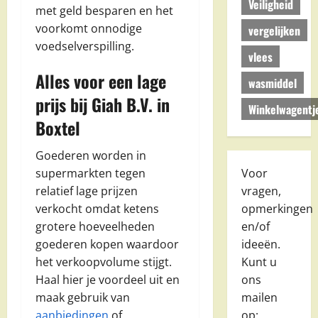
Veiligheid
met geld besparen en het
voorkomt onnodige
vergelijken
voedselverspilling.
vlees
Alles voor een lage
wasmiddel
prijs bij Giah B.V. in
Winkelwagentj
Boxtel
Goederen worden in
supermarkten tegen
Voor
relatief lage prijzen
vragen,
verkocht omdat ketens
opmerkingen
grotere hoeveelheden
en/of
goederen kopen waardoor
ideeën.
het verkoopvolume stijgt.
Kunt u
Haal hier je voordeel uit en
ons
maak gebruik van
mailen
aanbiedingen
of
op: