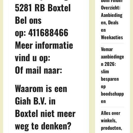
Boni Folder
5281 RB Boxtel
Overzicht:
Aanbieding
Bel ons
en, Deals
op: 411688466
en
Weekacties
Meer informatie
Vomar
vind u op:
aanbiedinge
n 2026:
Of mail naar:
slim
besparen
Waarom is een
op
boodschapp
Giah B.V. in
en
Boxtel niet meer
Alles over
winkels,
weg te denken?
producten,