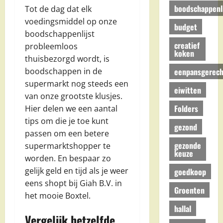
boodschappenli
Tot de dag dat elk
voedingsmiddel op onze
budget
boodschappenlijst
creatief
probleemloos
koken
thuisbezorgd wordt, is
eenpansgerech
boodschappen in de
supermarkt nog steeds een
eiwitten
van onze grootste klusjes.
Folders
Hier delen we een aantal
tips om die je toe kunt
gezond
passen om een betere
gezonde
supermarktshopper te
keuze
worden. En bespaar zo
gelijk geld en tijd als je weer
goedkoop
eens shopt bij Giah B.V. in
Groenten
het mooie Boxtel.
hallal
Vergelijk hetzelfde