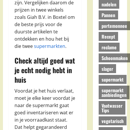
zijn. Vergelijken daarom de
nadelen
prijzen in twee winkels
Pannen
zoals Giah B.V. in Boxtel om
de beste prijs voor de
portemonnee
duurste artikelen te
Recept
ontdekken en hou het bij
die twee
supermarkten
.
reclame
Schoonmaken
Check altijd goed wat
je echt nodig hebt in
slager
huis
supermarkt
supermarkt
Voordat je het huis verlaat,
aanbiedingen
moet je elke keer voordat je
Vaatwasser
naar de supermarkt gaat
Tips
goed inventariseren wat er
in je voorraadkast staat.
vegetarisch
Dat helpt gegarandeerd