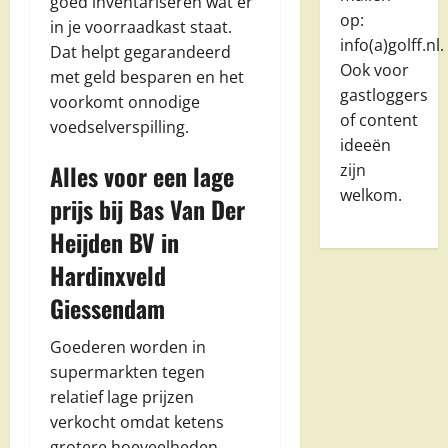
goed inventariseren wat er
op:
in je voorraadkast staat.
info(a)golff.nl.
Dat helpt gegarandeerd
Ook voor
met geld besparen en het
gastloggers
voorkomt onnodige
of content
voedselverspilling.
ideeën
Alles voor een lage
zijn
welkom.
prijs bij Bas Van Der
Heijden BV in
Hardinxveld
Giessendam
Goederen worden in
supermarkten tegen
relatief lage prijzen
verkocht omdat ketens
grotere hoeveelheden