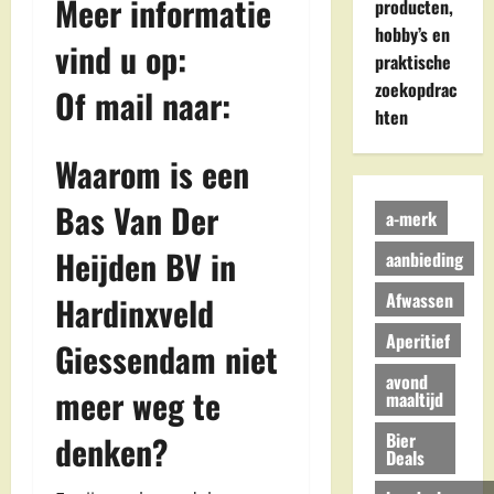
Meer informatie
producten,
hobby’s en
vind u op:
praktische
zoekopdrac
Of mail naar:
hten
Waarom is een
Bas Van Der
a-merk
Heijden BV in
aanbieding
Afwassen
Hardinxveld
Aperitief
Giessendam niet
avond
meer weg te
maaltijd
Bier
denken?
Deals