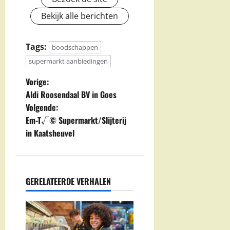
Bekijk alle berichten
Tags:
boodschappen
supermarkt aanbiedingen
B
Vorige:
Aldi Roosendaal BV in Goes
e
Volgende:
Em-T√© Supermarkt/Slijterij
r
in Kaatsheuvel
i
c
GERELATEERDE VERHALEN
h
t