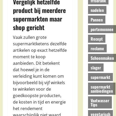
Vergelijk hetzelfde
frisdrank
product bij meerdere
nadelen
supermarkten maar
Pannen
shop gericht
portemonnee
Vaak zullen grote
Recept
supermarktketens dezelfde
reclame
artikelen op exact hetzelfde
moment te koop
Schoonmaken
aanbieden. Dit betekent
slager
dat hoewel je in de
verleiding kunt komen om
supermarkt
bijvoorbeeld bij vijf winkels
supermarkt
te winkelen voor de
aanbiedingen
goedkoopste producten,
Vaatwasser
de kosten in tijd en energie
Tips
het rendement
vegetarisch
waarschijnlijk niet waard