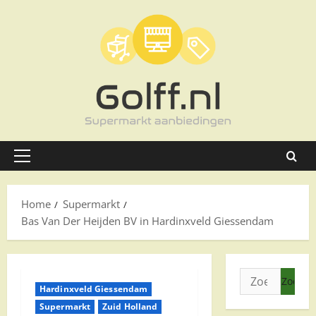
Ga
naar
de
inhoud
Primair
menu
Home
Supermarkt
Bas Van Der Heijden BV in Hardinxveld Giessendam
Zoeken
Hardinxveld Giessendam
naar:
Supermarkt
Zuid Holland