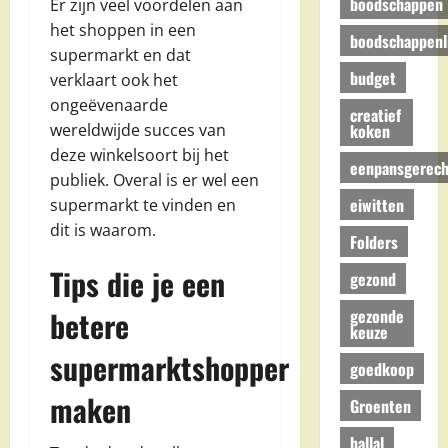
boodschappen
Er zijn veel voordelen aan
het shoppen in een
boodschappenli
supermarkt en dat
budget
verklaart ook het
ongeëvenaarde
creatief
koken
wereldwijde succes van
deze winkelsoort bij het
eenpansgerech
publiek. Overal is er wel een
eiwitten
supermarkt te vinden en
dit is waarom.
Folders
Tips die je een
gezond
betere
gezonde
keuze
supermarktshopper
goedkoop
maken
Groenten
hallal