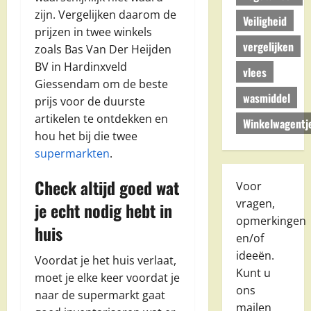
zijn. Vergelijken daarom de
Veiligheid
prijzen in twee winkels
vergelijken
zoals Bas Van Der Heijden
BV in Hardinxveld
vlees
Giessendam om de beste
wasmiddel
prijs voor de duurste
artikelen te ontdekken en
Winkelwagentj
hou het bij die twee
supermarkten
.
Check altijd goed wat
Voor
vragen,
je echt nodig hebt in
opmerkingen
huis
en/of
ideeën.
Voordat je het huis verlaat,
Kunt u
moet je elke keer voordat je
ons
naar de supermarkt gaat
mailen