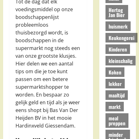
Tot de dag dat elk
voedingsmiddel op onze
Hertog
Jan Bier
boodschappenlijst
probleemloos
huismerk
thuisbezorgd wordt, is
Keukengerei
boodschappen in de
supermarkt nog steeds een
Kinderen
van onze grootste klusjes.
kleinschalig
Hier delen we een aantal
tips om die je toe kunt
Koken
passen om een betere
lekker
supermarktshopper te
worden. En bespaar zo
maaltijd
gelijk geld en tijd als je weer
markt
eens shopt bij Bas Van Der
meal
Heijden BV in het mooie
preppen
Hardinxveld Giessendam.
minder