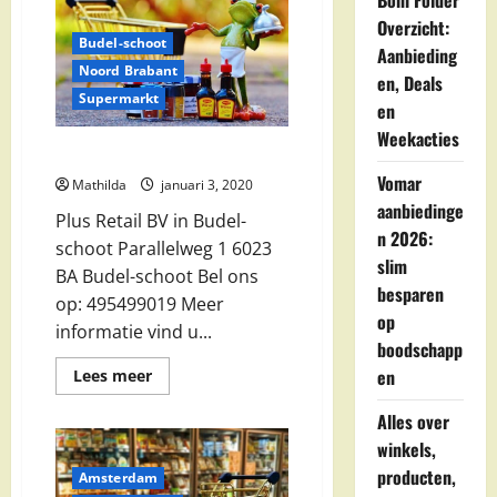
Boni Folder
in
Enkhuizen
Overzicht:
Budel-schoot
Aanbieding
Noord Brabant
en, Deals
Supermarkt
en
Weekacties
Plus Retail BV in Budel-schoot
Vomar
Mathilda
januari 3, 2020
aanbiedinge
Plus Retail BV in Budel-
n 2026:
schoot Parallelweg 1 6023
slim
BA Budel-schoot Bel ons
besparen
op: 495499019 Meer
op
informatie vind u...
boodschapp
Lees
en
Lees meer
meer
over
Alles over
Plus
Retail
winkels,
BV
in
producten,
Amsterdam
Budel-