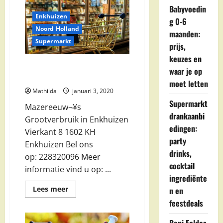
Babyvoedin
Enkhuizen
g 0-6
Noord Holland
maanden:
Supermarkt
prijs,
keuzes en
Mazereeuw¬¥s Grootverbruik in
waar je op
Enkhuizen
moet letten
Mathilda
januari 3, 2020
Supermarkt
Mazereeuw¬¥s
drankaanbi
Grootverbruik in Enkhuizen
edingen:
Vierkant 8 1602 KH
party
Enkhuizen Bel ons
drinks,
op: 228320096 Meer
cocktail
informatie vind u op: ...
ingrediënte
Lees
Lees meer
n en
meer
feestdeals
over
Mazereeuw¬¥s
Grootverbruik