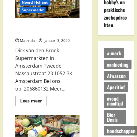
schoot
hobby’s en
Noord Holland
praktische
Supermarkt
zoekopdrac
hten
Dirk van den Broek
Supermarkten in Amsterdam
Mathilda
januari 3, 2020
Dirk van den Broek
a-merk
Supermarkten in
aanbieding
Amsterdam Tweede
Nassaustraat 23 1052 BK
Afwassen
Amsterdam Bel ons
Aperitief
op: 206860132 Meer...
avond
Lees
Lees meer
maaltijd
meer
over
Dirk
Bier
van
Deals
den
Broek
boodschappen
Supermarkten
in