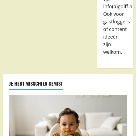
info(a)golff.nl.
Ook voor
gastloggers
of content
ideeën
zijn
welkom.
JE HEBT MISSCHIEN GEMIST