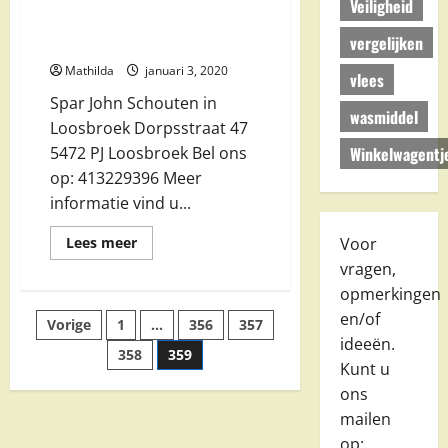
Veiligheid
Spar John Schouten in
vergelijken
Loosbroek
Mathilda
januari 3, 2020
vlees
Spar John Schouten in
wasmiddel
Loosbroek Dorpsstraat 47
Winkelwagentj
5472 PJ Loosbroek Bel ons
op: 413229396 Meer
informatie vind u...
Lees
Voor
Lees meer
meer
vragen,
over
Spar
opmerkingen
John
Schouten
Berichten
en/of
Vorige
1
…
356
357
in
Loosbroek
ideeën.
358
359
paginering
Kunt u
ons
mailen
op: