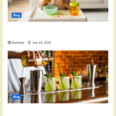
Blog
Babyvoeding 0-6 maanden: prijs, keuzes en waar je
op moet letten
Mathilda
mei 29, 2026
Blog
Supermarkt drankaanbiedingen: party drinks,