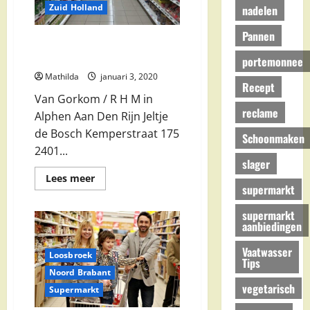
Zuid Holland
nadelen
Pannen
Van Gorkom / R H M in Alphen
Aan Den Rijn
portemonnee
Mathilda
januari 3, 2020
Recept
Van Gorkom / R H M in
reclame
Alphen Aan Den Rijn Jeltje
de Bosch Kemperstraat 175
Schoonmaken
2401...
slager
Lees
Lees meer
meer
supermarkt
over
Van
supermarkt
Gorkom
aanbiedingen
/
R
H
Vaatwasser
M
Loosbroek
Tips
in
Noord Brabant
Alphen
Aan
vegetarisch
Supermarkt
Den
Rijn