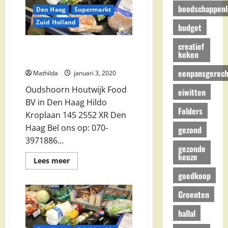
Amsterdam
boodschappenli
Den Haag
Supermarkt
Zuid Holland
budget
creatief
Oudshoorn Houtwijk Food BV in
koken
Den Haag
eenpansgerech
Mathilda
januari 3, 2020
Oudshoorn Houtwijk Food
eiwitten
BV in Den Haag Hildo
Folders
Kroplaan 145 2552 XR Den
Haag Bel ons op: 070-
gezond
3971886...
gezonde
keuze
Lees
Lees meer
meer
goedkoop
over
Oudshoorn
Houtwijk
Groenten
Food
BV
in
hallal
Den
Haag