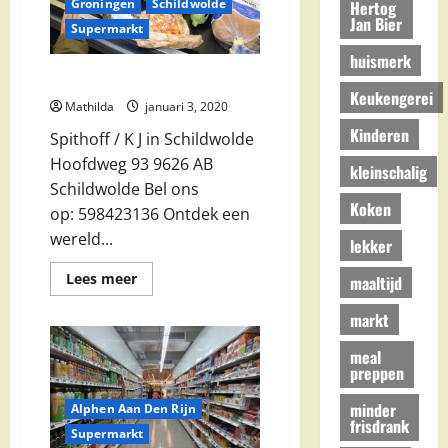
Groningen
Schildwolde
Hertog
Jan Bier
Supermarkt
huismerk
Spithoff / K J in Schildwolde
Keukengerei
Mathilda
januari 3, 2020
Kinderen
Spithoff / K J in Schildwolde
Hoofdweg 93 9626 AB
kleinschalig
Schildwolde Bel ons
Koken
op: 598423136 Ontdek een
wereld...
lekker
Lees
Lees meer
maaltijd
meer
over
markt
Spithoff
/
K
meal
J
preppen
in
Schildwolde
minder
Alphen Aan Den Rijn
frisdrank
Supermarkt