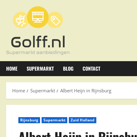
Ga
naar
de
inhoud
HOME
SUPERMARKT
BLOG
CONTACT
Home
Supermarkt
Albert Heijn in Rijnsburg
Rijnsburg
Supermarkt
Zuid Holland
Albert Heijn in Rijnsb