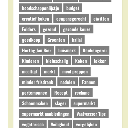
boodschappenlijstje
budget
creatief koken
eenpansgerecht
eiwitten
Folders
gezond
gezonde keuze
goedkoop
Groenten
hallal
Hertog Jan Bier
huismerk
Keukengerei
Kinderen
kleinschalig
Koken
lekker
maaltijd
markt
meal preppen
minder frisdrank
nadelen
Pannen
portemonnee
Recept
reclame
Schoonmaken
slager
supermarkt
supermarkt aanbiedingen
Vaatwasser Tips
vegetarisch
Veiligheid
vergelijken