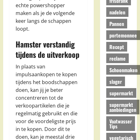
frisdrank
echte powershopper
nadelen
maken als je de volgende
keer langs de schappen
Pannen
loopt.
portemonnee
Hamster verstandig
Recept
tijdens de uitverkoop
reclame
In plaats van
Schoonmaken
impulsaankopen te kopen
slager
tijdens het boodschappen
doen, kan jij je beter
supermarkt
concentreren tot de
supermarkt
verkoopartikelen die je
aanbiedingen
regelmatig gebruikt en die
Vaatwasser
voor de voordeligste prijs
Tips
in te kopen. Door dit te
doen, kan je meestal drie
vegetarisch