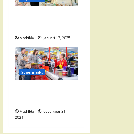
i
e
Vomar Folder Deze Week:
Alle Aanbiedingen en
Kortingen
Mathilda
januari 13, 2025
Supermarkt
Nettorama Supermarkten:
Kwaliteit en Voordelige
Boodschappen Dichtbij
Mathilda
december 31,
2024