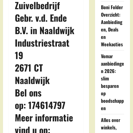
Zuivelbedrijf
Boni Folder
Overzicht:
Gebr. v.d. Ende
Aanbieding
B.V. in Naaldwijk
en, Deals
en
Industriestraat
Weekacties
19
Vomar
aanbiedinge
2671 CT
n 2026:
Naaldwijk
slim
besparen
Bel ons
op
boodschapp
op: 174614797
en
Meer informatie
Alles over
vind u op:
winkels,