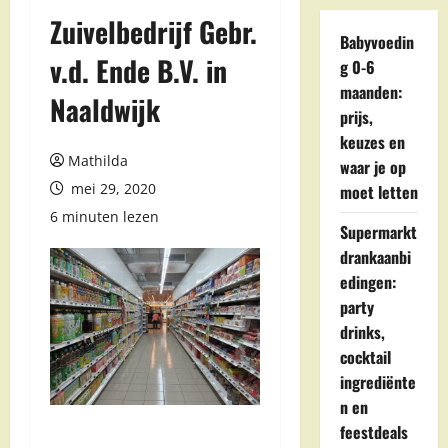
Zuivelbedrijf Gebr.
Babyvoedin
v.d. Ende B.V. in
g 0-6
maanden:
Naaldwijk
prijs,
keuzes en
Mathilda
waar je op
mei 29, 2020
moet letten
6 minuten lezen
Supermarkt
drankaanbi
edingen:
party
drinks,
cocktail
ingrediënte
n en
feestdeals