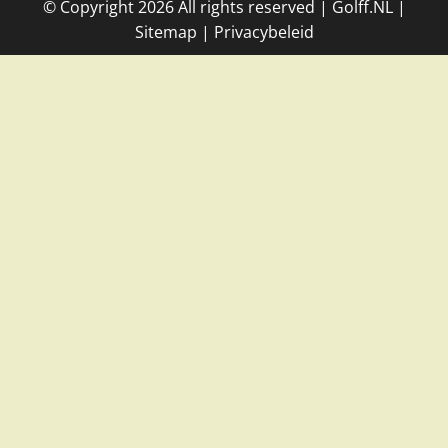
© Copyright
2026
All rights reserved |
Golff.NL
|
Site
map
|
Privacybeleid