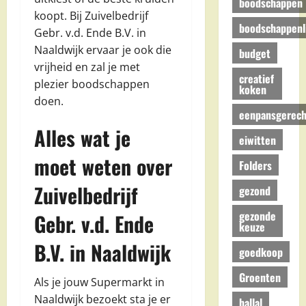
boodschappen
koopt. Bij Zuivelbedrijf
boodschappenli
Gebr. v.d. Ende B.V. in
Naaldwijk ervaar je ook die
budget
vrijheid en zal je met
creatief
plezier boodschappen
koken
doen.
eenpansgerech
Alles wat je
eiwitten
moet weten over
Folders
Zuivelbedrijf
gezond
gezonde
Gebr. v.d. Ende
keuze
B.V. in Naaldwijk
goedkoop
Groenten
Als je jouw Supermarkt in
Naaldwijk bezoekt sta je er
hallal