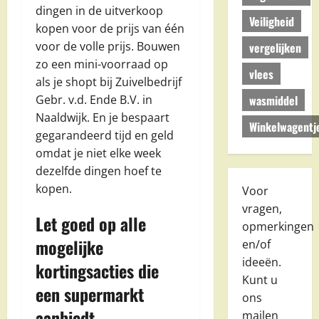
dingen in de uitverkoop
Veiligheid
kopen voor de prijs van één
voor de volle prijs. Bouwen
vergelijken
zo een mini-voorraad op
vlees
als je shopt bij Zuivelbedrijf
wasmiddel
Gebr. v.d. Ende B.V. in
Naaldwijk. En je bespaart
Winkelwagentj
gegarandeerd tijd en geld
omdat je niet elke week
dezelfde dingen hoef te
kopen.
Voor
vragen,
Let goed op alle
opmerkingen
mogelijke
en/of
ideeën.
kortingsacties die
Kunt u
een supermarkt
ons
aanbiedt
mailen