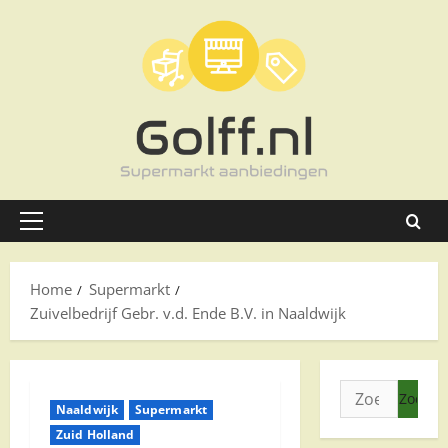
Ga
naar
de
inhoud
Primair
menu
Home
Supermarkt
Zuivelbedrijf Gebr. v.d. Ende B.V. in Naaldwijk
Zoeken
Naaldwijk
Supermarkt
naar:
Zuid Holland