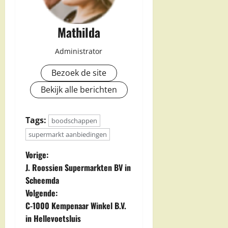
Mathilda
Administrator
Bezoek de site
Bekijk alle berichten
Tags:
boodschappen
supermarkt aanbiedingen
B
Vorige:
J. Roossien Supermarkten BV in
e
Scheemda
Volgende:
r
C-1000 Kempenaar Winkel B.V.
i
in Hellevoetsluis