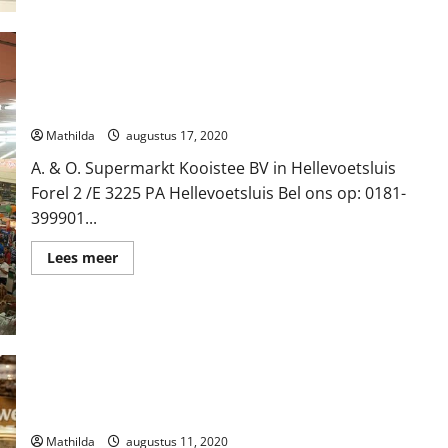
A. & O. Supermarkt Kooistee BV in Hellevoetsluis
Mathilda
augustus 17, 2020
A. & O. Supermarkt Kooistee BV in Hellevoetsluis
Forel 2 /E 3225 PA Hellevoetsluis Bel ons op: 0181-
399901...
Lees
Lees meer
meer
over
A.
&
O.
Supermarkt
Kooistee
BV
in
Hellevoetsluis
Zoete, Kauw M H de in Hellevoetsluis
Mathilda
augustus 11, 2020