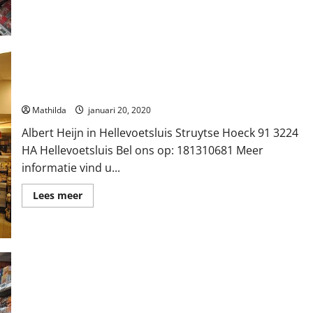
over
C-
1000
Kempenaar
Winkel
B.V.
in
Hellevoetsluis
Albert Heijn in Hellevoetsluis
Mathilda
januari 20, 2020
Albert Heijn in Hellevoetsluis Struytse Hoeck 91 3224
HA Hellevoetsluis Bel ons op: 181310681 Meer
informatie vind u...
Lees
Lees meer
meer
over
Albert
Heijn
in
Hellevoetsluis
Plus Priem CV in Hellevoetsluis