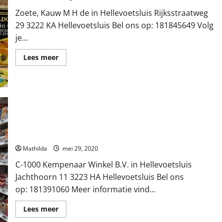
Zoete, Kauw M H de in Hellevoetsluis Rijksstraatweg
29 3222 KA Hellevoetsluis Bel ons op: 181845649 Volg
je...
Lees
Lees meer
meer
over
Zoete,
Kauw
M
H
de
in
Hellevoetsluis
C-1000 Kempenaar Winkel B.V. in Hellevoetsluis
Mathilda
mei 29, 2020
C-1000 Kempenaar Winkel B.V. in Hellevoetsluis
Jachthoorn 11 3223 HA Hellevoetsluis Bel ons
op: 181391060 Meer informatie vind...
Lees
Lees meer
meer