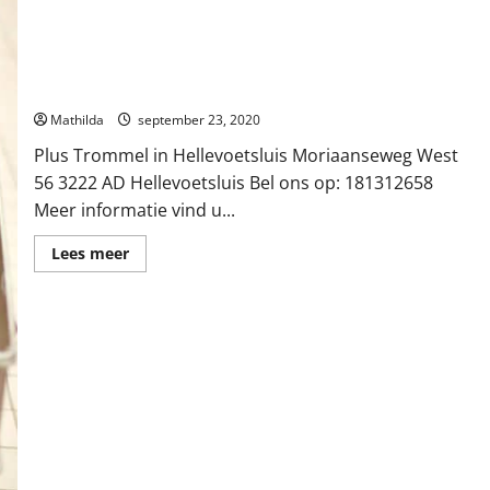
Plus Trommel in Hellevoetsluis
Mathilda
september 23, 2020
Plus Trommel in Hellevoetsluis Moriaanseweg West
56 3222 AD Hellevoetsluis Bel ons op: 181312658
Meer informatie vind u...
Lees
Lees meer
meer
over
Plus
Trommel
in
Hellevoetsluis