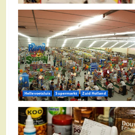
Hellevoetsluis
Supermarkt
Zuid Holland