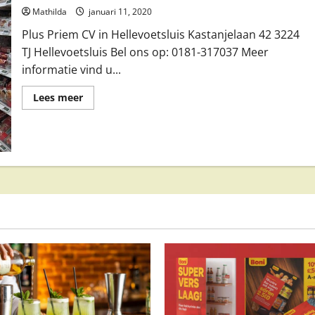
Mathilda
januari 11, 2020
Plus Priem CV in Hellevoetsluis Kastanjelaan 42 3224
TJ Hellevoetsluis Bel ons op: 0181-317037 Meer
informatie vind u...
Lees
Lees meer
meer
over
Plus
Priem
CV
in
Hellevoetsluis