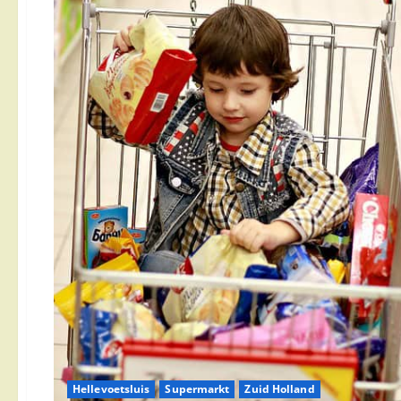
Hellevoetsluis
Supermarkt
Zuid Holland