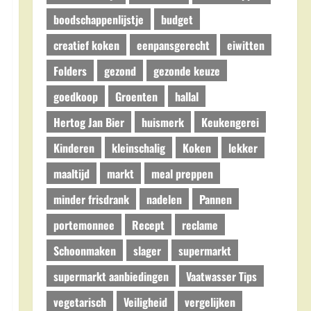
boodschappenlijstje
budget
creatief koken
eenpansgerecht
eiwitten
Folders
gezond
gezonde keuze
goedkoop
Groenten
hallal
Hertog Jan Bier
huismerk
Keukengerei
Kinderen
kleinschalig
Koken
lekker
maaltijd
markt
meal preppen
minder frisdrank
nadelen
Pannen
portemonnee
Recept
reclame
Schoonmaken
slager
supermarkt
supermarkt aanbiedingen
Vaatwasser Tips
vegetarisch
Veiligheid
vergelijken