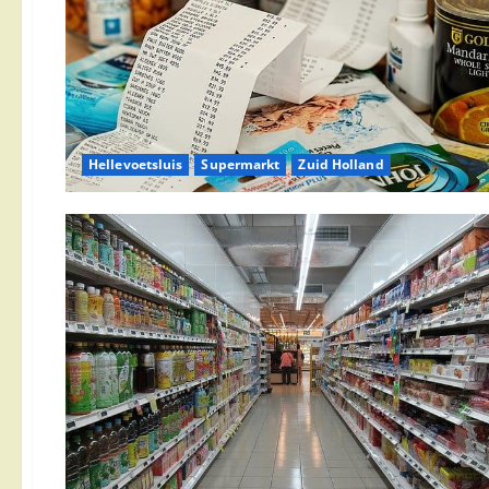
Hellevoetsluis
Supermarkt
Zuid Holland