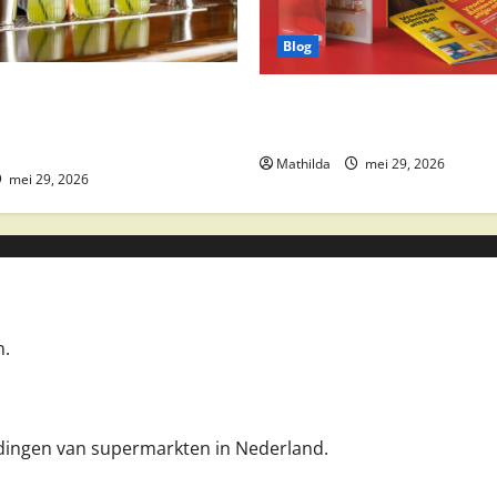
Blog
 drankaanbiedingen: party
Boni Folder Overzicht: Aanbi
ktail ingrediënten en
Deals en Weekacties
Mathilda
mei 29, 2026
mei 29, 2026
n.
iedingen van supermarkten in Nederland.