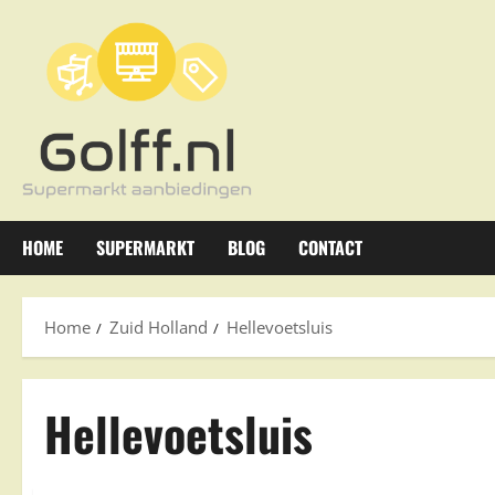
Ga
naar
de
inhoud
HOME
SUPERMARKT
BLOG
CONTACT
Home
Zuid Holland
Hellevoetsluis
Hellevoetsluis