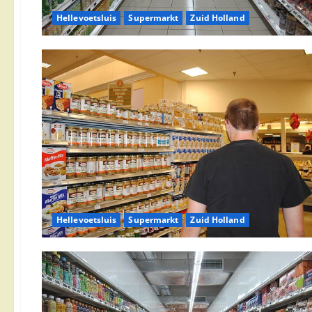
Hellevoetsluis
Supermarkt
Zuid Holland
Hellevoetsluis
Supermarkt
Zuid Holland