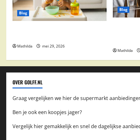
Blog
Blog
Supermarkt
Babyvoeding 0-6 maanden: prijs, keuzes
drinks, coc
en waar je op moet letten
feestdeals
Mathilda
mei 29, 2026
Mathilda
OVER GOLFF.NL
Graag vergelijken we hier de supermarkt aanbiedinge
Ben je ook een koopjes jager?
Vergelijk hier gemakkelijk en snel de dagelijkse aanb