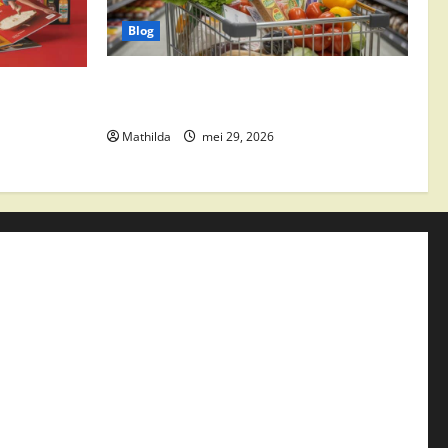
Blog
Vomar aanbiedingen 2026: slim
edingen,
besparen op boodschappen
Mathilda
mei 29, 2026