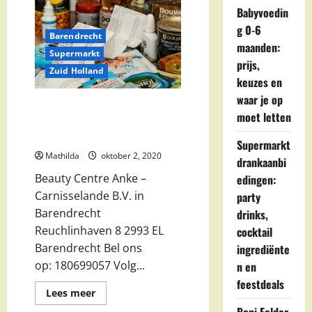
Babyvoedin
g 0-6
Barendrecht
maanden:
Supermarkt
prijs,
Zuid Holland
keuzes en
waar je op
Beauty Centre Anke –
moet letten
Carnisselande B.V. in
Barendrecht
Supermarkt
Mathilda
oktober 2, 2020
drankaanbi
Beauty Centre Anke –
edingen:
Carnisselande B.V. in
party
Barendrecht
drinks,
Reuchlinhaven 8 2993 EL
cocktail
Barendrecht Bel ons
ingrediënte
op: 180699057 Volg...
n en
feestdeals
Lees
Lees meer
meer
over