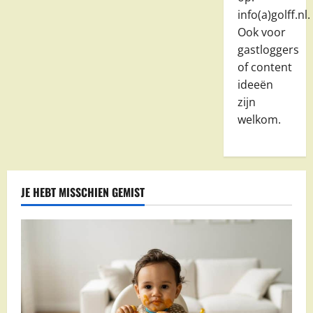
info(a)golff.nl.
Ook voor
gastloggers
of content
ideeën
zijn
welkom.
JE HEBT MISSCHIEN GEMIST