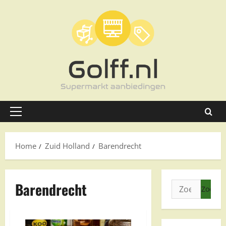
Ga
naar
de
inhoud
Primair
menu
Home
Zuid Holland
Barendrecht
Barendrecht
Zoeken
naar: