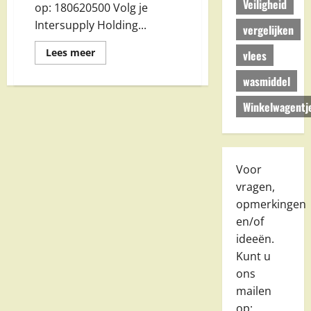
Veiligheid
op: 180620500 Volg je
Intersupply Holding...
vergelijken
Lees
Lees meer
vlees
meer
over
wasmiddel
Intersupply
Holding
B.V.
Winkelwagentj
in
Barendrecht
Voor
vragen,
opmerkingen
en/of
ideeën.
Kunt u
ons
mailen
op: