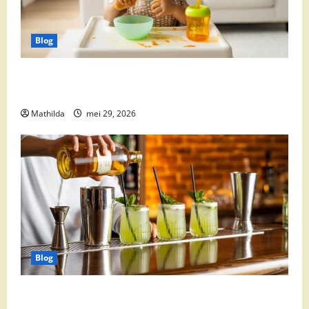
Blog
Babyvoeding 0-6 maanden: prijs, keuzes en waar je
op moet letten
Mathilda
mei 29, 2026
Blog
Supermarkt drankaanbiedingen: party drinks,