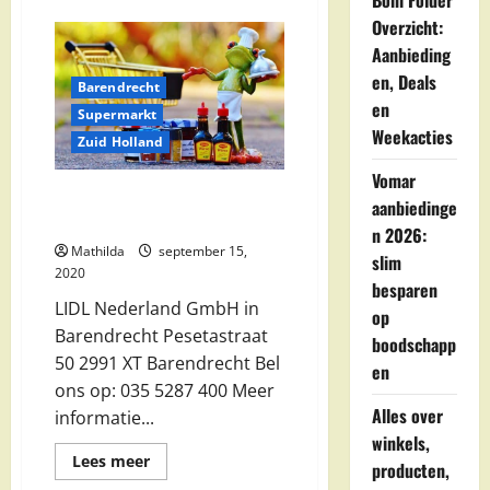
Boni Folder
Beauty
Overzicht:
Centre
Anke
Aanbieding
–
Carnisselande
en, Deals
Barendrecht
B.V.
in
en
Supermarkt
Barendrecht
Weekacties
Zuid Holland
Vomar
LIDL Nederland GmbH in
aanbiedinge
Barendrecht
n 2026:
Mathilda
september 15,
slim
2020
besparen
LIDL Nederland GmbH in
op
Barendrecht Pesetastraat
boodschapp
50 2991 XT Barendrecht Bel
en
ons op: 035 5287 400 Meer
Alles over
informatie...
winkels,
Lees
Lees meer
producten,
meer