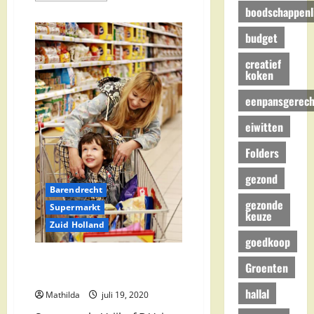
over
boodschappenli
Jumbo
Supermarkten
budget
in
Barendrecht
creatief
koken
eenpansgerech
eiwitten
Folders
gezond
Barendrecht
gezonde
Supermarkt
keuze
Zuid Holland
goedkoop
Supermarkt Vrijhof B.V. in
Groenten
Barendrecht
hallal
Mathilda
juli 19, 2020