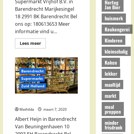
Supermarkt Vrijhof B.V. in
Hertog
Jan Bier
Barendrecht Marijkesingel
18 2991 BK Barendrecht Bel
huismerk
ons op: 180613653 Meer
Keukengerei
informatie vind u...
Kinderen
Lees
Lees meer
meer
kleinschalig
over
Supermarkt
Vrijhof
Koken
B.V.
in
Barendrecht
Barendrecht
lekker
Supermarkt
maaltijd
Zuid Holland
markt
Albert Heijn in Barendrecht
meal
Mathilda
maart 7, 2020
preppen
Albert Heijn in Barendrecht
minder
Van Beuningenhaven 10
frisdrank
2993 EH Barendrecht Bel