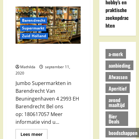
over
hobby’s en
LIDL
Nederland
praktische
GmbH
zoekopdrac
in
Barendrecht
Barendrecht
hten
Supermarkt
Zuid Holland
Jumbo Supermarkten in
a-merk
Barendrecht
aanbieding
Mathilda
september 11,
2020
Afwassen
Jumbo Supermarkten in
Aperitief
Barendrecht Van
Beuningenhaven 4 2993 EH
avond
maaltijd
Barendrecht Bel ons
op: 180617057 Meer
Bier
Deals
informatie vind u...
boodschappen
Lees
Lees meer
meer