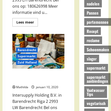
nadelen
ons op: 180626998 Meer
informatie vind u...
Pannen
portemonnee
Lees
Lees meer
meer
over
Recept
Albert
Heijn
in
reclame
Barendrecht
Schoonmaken
Barendrecht
Supermarkt
slager
Zuid Holland
supermarkt
Intersupply Holding B.V. in
supermarkt
Barendrecht
aanbiedingen
Mathilda
januari 10, 2020
Vaatwasser
Tips
Intersupply Holding B.V. in
Barendrecht Riga 2 2993
vegetarisch
LW Barendrecht Bel ons