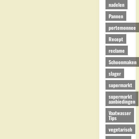
nadelen
Pannen
portemonnee
Recept
reclame
Schoonmaken
slager
supermarkt
supermarkt
aanbiedingen
Vaatwasser
Tips
vegetarisch