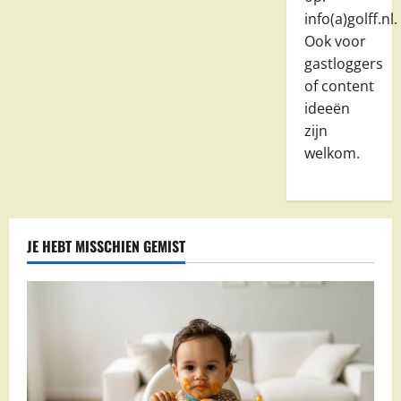
info(a)golff.nl.
Ook voor
gastloggers
of content
ideeën
zijn
welkom.
JE HEBT MISSCHIEN GEMIST