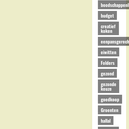
boodschappenli
budget
creatief
koken
eenpansgerech
eiwitten
Folders
gezond
gezonde
keuze
goedkoop
Groenten
hallal