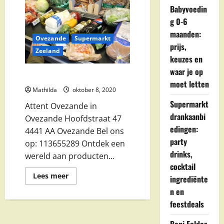
Babyvoedin
g 0-6
maanden:
Ovezande
Supermarkt
prijs,
Zeeland
keuzes en
waar je op
Attent Ovezande in Ovezande
moet letten
Mathilda
oktober 8, 2020
Supermarkt
Attent Ovezande in
drankaanbi
Ovezande Hoofdstraat 47
edingen:
4441 AA Ovezande Bel ons
party
op: 113655289 Ontdek een
drinks,
wereld aan producten...
cocktail
Lees
Lees meer
ingrediënte
meer
over
n en
Attent
feestdeals
Ovezande
in
Ovezande