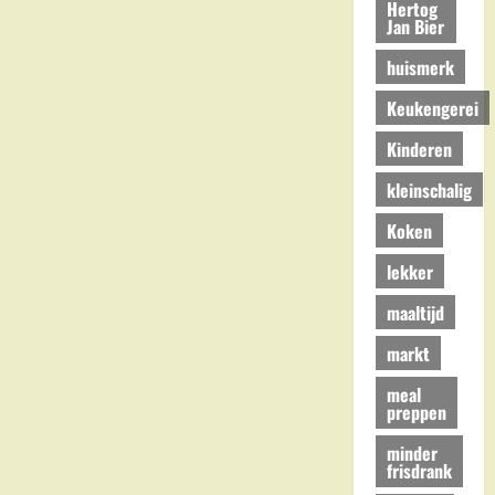
Hertog
Jan Bier
huismerk
Keukengerei
Kinderen
kleinschalig
Koken
lekker
maaltijd
markt
meal
preppen
minder
frisdrank