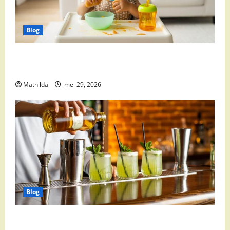
Blog
Babyvoeding 0-6 maanden: prijs, keuzes en waar je
op moet letten
Mathilda
mei 29, 2026
Blog
Supermarkt drankaanbiedingen: party drinks,