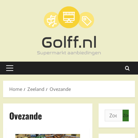
Ga
naar
de
inhoud
Primair
menu
Home
Zeeland
Ovezande
Ovezande
Zoeken
naar: