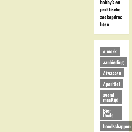
hobby’s en
praktische
zoekopdrac
hten
a-merk
aanbieding
Afwassen
Aperitief
avond
maaltijd
Bier
Deals
boodschappen