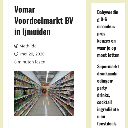
Vomar
Babyvoedin
Voordeelmarkt BV
g 0-6
maanden:
in Ijmuiden
prijs,
keuzes en
Mathilda
waar je op
mei 20, 2020
moet letten
6 minuten lezen
Supermarkt
drankaanbi
edingen:
party
drinks,
cocktail
ingrediënte
n en
feestdeals