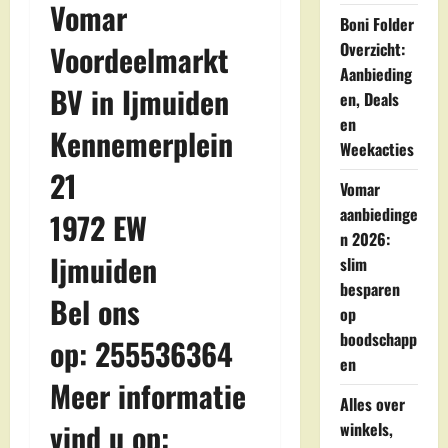
Vomar
Boni Folder
Overzicht:
Voordeelmarkt
Aanbieding
BV in Ijmuiden
en, Deals
en
Kennemerplein
Weekacties
21
Vomar
aanbiedinge
1972 EW
n 2026:
Ijmuiden
slim
besparen
Bel ons
op
boodschapp
op: 255536364
en
Meer informatie
Alles over
vind u op:
winkels,