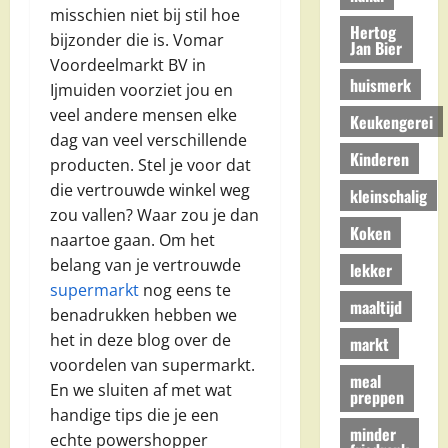
misschien niet bij stil hoe
Hertog
bijzonder die is. Vomar
Jan Bier
Voordeelmarkt BV in
huismerk
Ijmuiden voorziet jou en
veel andere mensen elke
Keukengerei
dag van veel verschillende
Kinderen
producten. Stel je voor dat
die vertrouwde winkel weg
kleinschalig
zou vallen? Waar zou je dan
Koken
naartoe gaan. Om het
belang van je vertrouwde
lekker
supermarkt
nog eens te
maaltijd
benadrukken hebben we
het in deze blog over de
markt
voordelen van supermarkt.
meal
En we sluiten af met wat
preppen
handige tips die je een
minder
echte powershopper