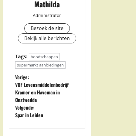
Mathilda
Administrator
Bezoek de site
Bekijk alle berichten
Tags:
boodschappen
supermarkt aanbiedingen
B
Vorige:
VOF Levensmiddelenbedrijf
e
Kramer en Haveman in
Onstwedde
r
Volgende:
i
Spar in Leiden
c