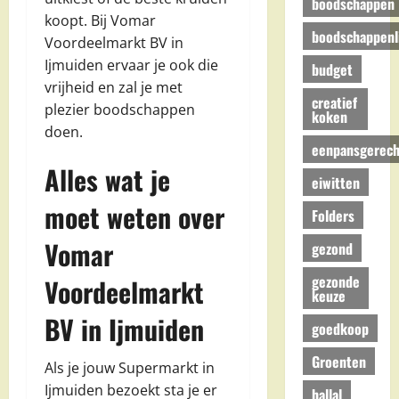
boodschappen
koopt. Bij Vomar
boodschappenli
Voordeelmarkt BV in
Ijmuiden ervaar je ook die
budget
vrijheid en zal je met
creatief
plezier boodschappen
koken
doen.
eenpansgerech
Alles wat je
eiwitten
moet weten over
Folders
Vomar
gezond
gezonde
Voordeelmarkt
keuze
BV in Ijmuiden
goedkoop
Groenten
Als je jouw Supermarkt in
Ijmuiden bezoekt sta je er
hallal