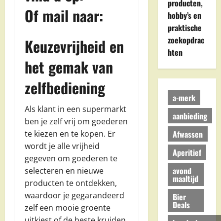
producten,
Of mail naar:
hobby’s en
praktische
zoekopdrac
Keuzevrijheid en
hten
het gemak van
zelfbediening
a-merk
Als klant in een supermarkt
aanbieding
ben je zelf vrij om goederen
Afwassen
te kiezen en te kopen. Er
wordt je alle vrijheid
Aperitief
gegeven om goederen te
avond
selecteren en nieuwe
maaltijd
producten te ontdekken,
waardoor je gegarandeerd
Bier
Deals
zelf een mooie groente
uitkiest of de beste kruiden