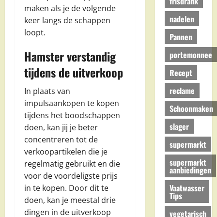
frisdrank
maken als je de volgende
nadelen
keer langs de schappen
loopt.
Pannen
Hamster verstandig
portemonnee
tijdens de uitverkoop
Recept
reclame
In plaats van
impulsaankopen te kopen
Schoonmaken
tijdens het boodschappen
slager
doen, kan jij je beter
concentreren tot de
supermarkt
verkoopartikelen die je
supermarkt
regelmatig gebruikt en die
aanbiedingen
voor de voordeligste prijs
Vaatwasser
in te kopen. Door dit te
Tips
doen, kan je meestal drie
dingen in de uitverkoop
vegetarisch