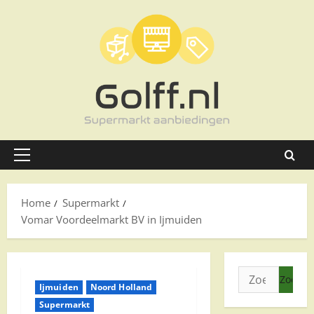
Ga
naar
de
inhoud
Primair
menu
Home
Supermarkt
Vomar Voordeelmarkt BV in Ijmuiden
Zoeken
Ijmuiden
Noord Holland
naar:
Supermarkt