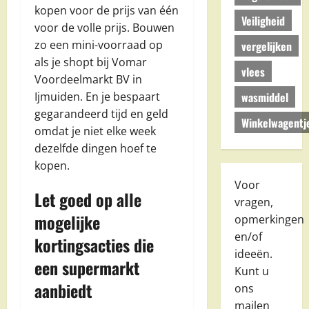
kopen voor de prijs van één
Veiligheid
voor de volle prijs. Bouwen
zo een mini-voorraad op
vergelijken
als je shopt bij Vomar
vlees
Voordeelmarkt BV in
wasmiddel
Ijmuiden. En je bespaart
gegarandeerd tijd en geld
Winkelwagentj
omdat je niet elke week
dezelfde dingen hoef te
kopen.
Voor
Let goed op alle
vragen,
mogelijke
opmerkingen
en/of
kortingsacties die
ideeën.
een supermarkt
Kunt u
aanbiedt
ons
mailen