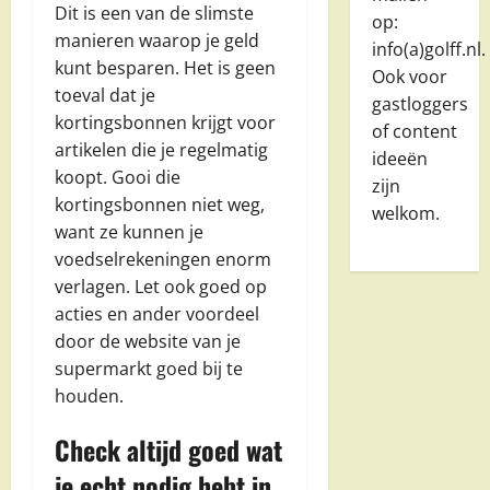
Dit is een van de slimste
op:
manieren waarop je geld
info(a)golff.nl.
kunt besparen. Het is geen
Ook voor
toeval dat je
gastloggers
kortingsbonnen krijgt voor
of content
artikelen die je regelmatig
ideeën
koopt. Gooi die
zijn
kortingsbonnen niet weg,
welkom.
want ze kunnen je
voedselrekeningen enorm
verlagen. Let ook goed op
acties en ander voordeel
door de website van je
supermarkt goed bij te
houden.
Check altijd goed wat
je echt nodig hebt in