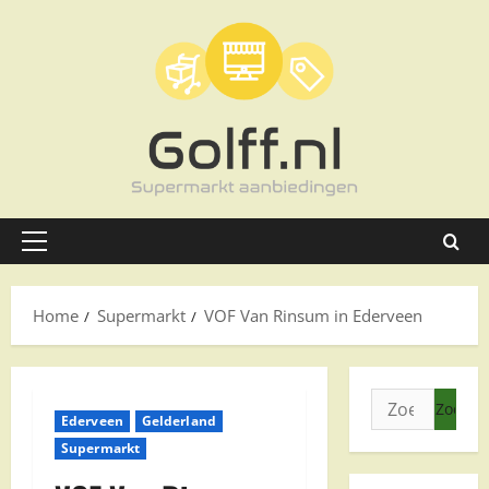
Ga
naar
de
inhoud
Primair
menu
Home
Supermarkt
VOF Van Rinsum in Ederveen
Zoeken
Ederveen
Gelderland
naar:
Supermarkt