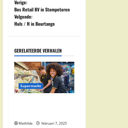
B
Vorige:
Bos Retail BV in Stompetoren
e
Volgende:
Huls / H in Bourtange
r
i
c
GERELATEERDE VERHALEN
h
t
n
Supermarkt
a
Jumbo Zwolle:
Openingstijden en Locaties
v
in Zwolle Zuid
i
Mathilda
februari 7, 2025