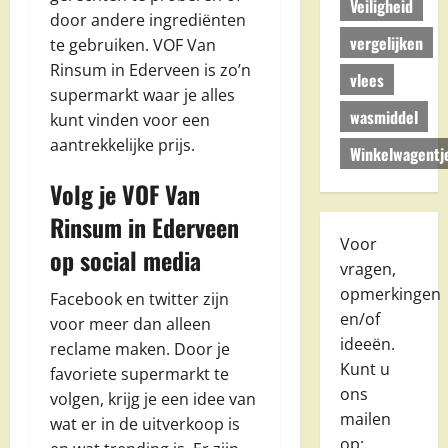
Veiligheid
door andere ingrediënten
vergelijken
te gebruiken. VOF Van
Rinsum in Ederveen is zo’n
vlees
supermarkt waar je alles
wasmiddel
kunt vinden voor een
aantrekkelijke prijs.
Winkelwagentj
Volg je VOF Van
Rinsum in Ederveen
Voor
op social media
vragen,
opmerkingen
Facebook en twitter zijn
en/of
voor meer dan alleen
ideeën.
reclame maken. Door je
Kunt u
favoriete supermarkt te
ons
volgen, krijg je een idee van
mailen
wat er in de uitverkoop is
op: