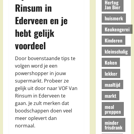
Hertog
Rinsum in
Jan Bier
Ederveen en je
huismerk
Keukengerei
hebt gelijk
Kinderen
voordeel
kleinschalig
Door bovenstaande tips te
Koken
volgen word je een
lekker
powershopper in jouw
supermarkt. Probeer ze
maaltijd
gelijk uit door naar VOF Van
markt
Rinsum in Ederveen te
gaan. Je zult merken dat
meal
boodschappen doen veel
preppen
meer oplevert dan
minder
normaal.
frisdrank