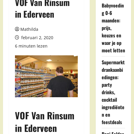
VOF Van Rinsum
Babyvoedin
in Ederveen
g 0-6
maanden:
prijs,
Mathilda
keuzes en
februari 2, 2020
waar je op
6 minuten lezen
moet letten
Supermarkt
drankaanbi
edingen:
party
drinks,
cocktail
ingrediënte
VOF Van Rinsum
n en
feestdeals
in Ederveen