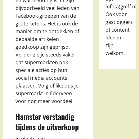
en wat trending is. Er zijn
info(a)golff.nl.
bijvoorbeeld veel leden van
Ook voor
Facebook-groepen van de
gastloggers
grote ketens. Het is ook de
of content
manier om te ontdekken of
ideeën
bepaalde artikelen
zijn
goedkoop zijn geprijsd.
welkom.
Verder zie je steeds vaker
dat supermarkten ook
speciale acties op hun
social media accounts
plaatsen. Volg of like dus je
supermarkt in Ederveen
voor nog meer voordeel.
Hamster verstandig
tijdens de uitverkoop
In plaats van