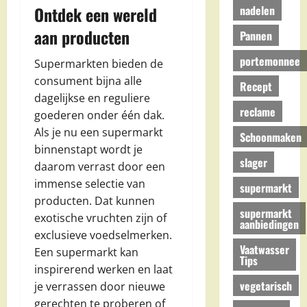
nadelen
Ontdek een wereld
aan producten
Pannen
portemonnee
Supermarkten bieden de
consument bijna alle
Recept
dagelijkse en reguliere
reclame
goederen onder één dak.
Als je nu een supermarkt
Schoonmaken
binnenstapt wordt je
slager
daarom verrast door een
immense selectie van
supermarkt
producten. Dat kunnen
supermarkt
exotische vruchten zijn of
aanbiedingen
exclusieve voedselmerken.
Vaatwasser
Een supermarkt kan
Tips
inspirerend werken en laat
vegetarisch
je verrassen door nieuwe
gerechten te proberen of