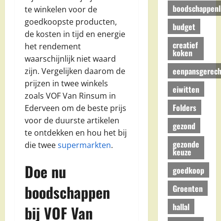
boodschappenli
te winkelen voor de
goedkoopste producten,
budget
de kosten in tijd en energie
creatief
het rendement
koken
waarschijnlijk niet waard
eenpansgerech
zijn. Vergelijken daarom de
prijzen in twee winkels
eiwitten
zoals VOF Van Rinsum in
Folders
Ederveen om de beste prijs
voor de duurste artikelen
gezond
te ontdekken en hou het bij
gezonde
die twee
supermarkten
.
keuze
Doe nu
goedkoop
boodschappen
Groenten
hallal
bij VOF Van