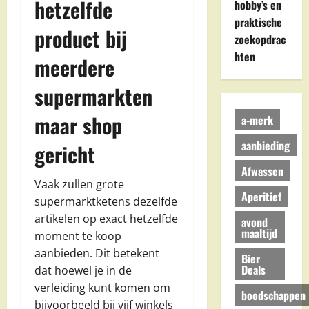
hetzelfde
hobby’s en
praktische
product bij
zoekopdrac
hten
meerdere
supermarkten
maar shop
a-merk
aanbieding
gericht
Afwassen
Vaak zullen grote
Aperitief
supermarktketens dezelfde
artikelen op exact hetzelfde
avond
maaltijd
moment te koop
aanbieden. Dit betekent
Bier
Deals
dat hoewel je in de
verleiding kunt komen om
boodschappen
bijvoorbeeld bij vijf winkels