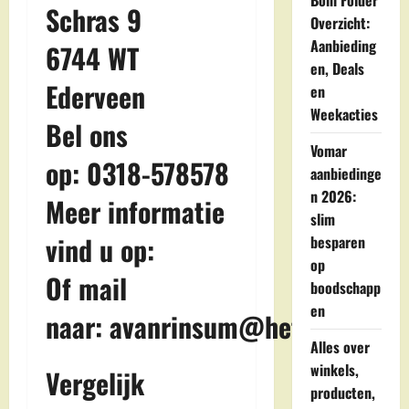
Boni Folder
Schras 9
Overzicht:
Aanbieding
6744 WT
en, Deals
Ederveen
en
Weekacties
Bel ons
Vomar
op: 0318-578578
aanbiedinge
n 2026:
Meer informatie
slim
vind u op:
besparen
op
Of mail
boodschapp
en
naar:
avanrinsum@hetnet.nl
Alles over
winkels,
Vergelijk
producten,