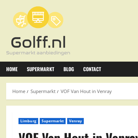
Ga
naar
de
inhoud
HOME
SUPERMARKT
BLOG
CONTACT
Home
Supermarkt
VOF Van Hout in Venray
Limburg
Supermarkt
Venray
VOF Van Hout in Venra