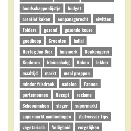
boodschappenlijstje
budget
creatief koken
eenpansgerecht
eiwitten
Folders
gezond
gezonde keuze
goedkoop
Groenten
hallal
Hertog Jan Bier
huismerk
Keukengerei
Kinderen
kleinschalig
Koken
lekker
maaltijd
markt
meal preppen
minder frisdrank
nadelen
Pannen
portemonnee
Recept
reclame
Schoonmaken
slager
supermarkt
supermarkt aanbiedingen
Vaatwasser Tips
vegetarisch
Veiligheid
vergelijken