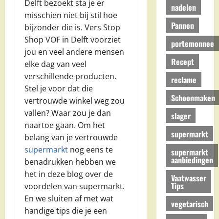
Delft bezoekt sta je er
nadelen
misschien niet bij stil hoe
Pannen
bijzonder die is. Vers Stop
Shop VOF in Delft voorziet
portemonnee
jou en veel andere mensen
Recept
elke dag van veel
verschillende producten.
reclame
Stel je voor dat die
Schoonmaken
vertrouwde winkel weg zou
vallen? Waar zou je dan
slager
naartoe gaan. Om het
supermarkt
belang van je vertrouwde
supermarkt
nog eens te
supermarkt
aanbiedingen
benadrukken hebben we
het in deze blog over de
Vaatwasser
Tips
voordelen van supermarkt.
En we sluiten af met wat
vegetarisch
handige tips die je een