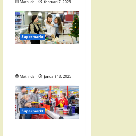
Mathilda
februari 7, 2025
g
a
t
Supermarkt
i
Vomar Folder Deze Week:
e
Alle Aanbiedingen en
Kortingen
Mathilda
januari 13, 2025
Supermarkt
Nettorama Supermarkten:
Kwaliteit en Voordelige