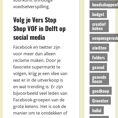
voorkomt onnodige
boodschappenli
voedselverspilling.
budget
Volg je Vers Stop
creatief
Shop VOF in Delft op
koken
social media
eenpansgerech
Facebook en twitter zijn
eiwitten
voor meer dan alleen
Folders
reclame maken. Door je
gezond
favoriete supermarkt te
volgen, krijg je een idee van
gezonde
wat er in de uitverkoop is
keuze
en wat trending is. Er zijn
goedkoop
bijvoorbeeld veel leden van
Facebook-groepen van de
Groenten
grote ketens. Het is ook de
hallal
manier om te ontdekken of