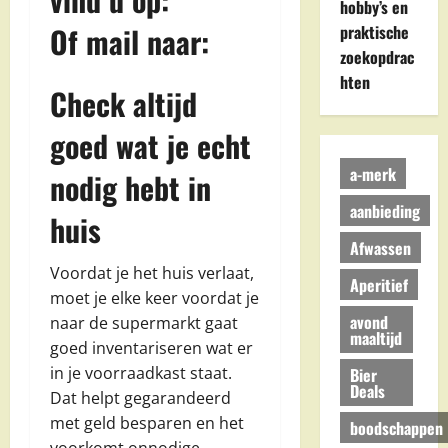
hobby’s en
Of mail naar:
praktische
zoekopdrac
hten
Check altijd
goed wat je echt
a-merk
nodig hebt in
aanbieding
huis
Afwassen
Voordat je het huis verlaat,
Aperitief
moet je elke keer voordat je
avond
naar de supermarkt gaat
maaltijd
goed inventariseren wat er
in je voorraadkast staat.
Bier
Deals
Dat helpt gegarandeerd
met geld besparen en het
boodschappen