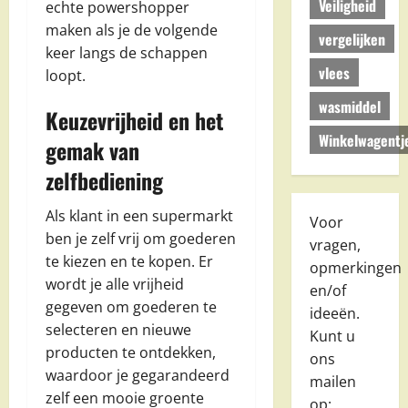
Veiligheid
echte powershopper
maken als je de volgende
vergelijken
keer langs de schappen
vlees
loopt.
wasmiddel
Keuzevrijheid en het
Winkelwagentj
gemak van
zelfbediening
Als klant in een supermarkt
Voor
ben je zelf vrij om goederen
vragen,
te kiezen en te kopen. Er
opmerkingen
wordt je alle vrijheid
en/of
gegeven om goederen te
ideeën.
selecteren en nieuwe
Kunt u
producten te ontdekken,
ons
waardoor je gegarandeerd
mailen
zelf een mooie groente
op: