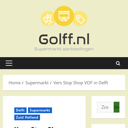
Ga
naar
de
inhoud
Primair
menu
Home
Supermarkt
Vers Stop Shop VOF in Delft
Zoeken
Delft
Supermarkt
naar:
Zuid Holland