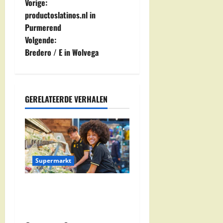
B
Vorige:
productoslatinos.nl in
e
Purmerend
Volgende:
r
Bredero / E in Wolvega
i
c
GERELATEERDE VERHALEN
h
t
n
Supermarkt
a
Jumbo Zwolle:
v
Openingstijden en Locaties
i
in Zwolle Zuid