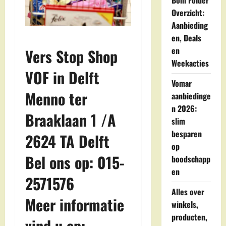
Boni Folder
Overzicht:
Aanbieding
en, Deals
en
Vers Stop Shop
Weekacties
VOF in Delft
Vomar
Menno ter
aanbiedinge
n 2026:
Braaklaan 1 /A
slim
besparen
2624 TA Delft
op
Bel ons op: 015-
boodschapp
en
2571576
Alles over
Meer informatie
winkels,
producten,
vind u op: