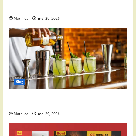
Babyvoeding 0-6 maanden: prijs, keuzes en waar je
op moet letten
Mathilda
mei 29, 2026
Blog
Supermarkt drankaanbiedingen: party drinks,
cocktail ingrediënten en feestdeals
Mathilda
mei 29, 2026