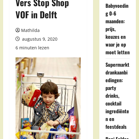
Vers Stop Shop
Babyvoedin
VOF in Delft
g 0-6
maanden:
prijs,
Mathilda
keuzes en
augustus 9, 2020
waar je op
6 minuten lezen
moet letten
Supermarkt
drankaanbi
edingen:
party
drinks,
cocktail
ingrediënte
n en
feestdeals