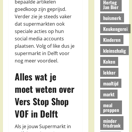
bepaalde artikelen
Hertog
Jan Bier
goedkoop zijn geprijsd.
Verder zie je steeds vaker
huismerk
dat supermarkten ook
Keukengerei
speciale acties op hun
social media accounts
Kinderen
plaatsen. Volg of like dus je
kleinschalig
supermarkt in Delft voor
nog meer voordeel.
Koken
lekker
Alles wat je
maaltijd
moet weten over
markt
Vers Stop Shop
meal
preppen
VOF in Delft
minder
frisdrank
Als je jouw Supermarkt in