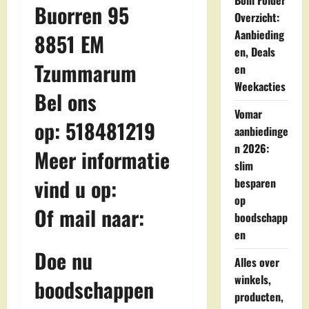
Boni Folder
Buorren 95
Overzicht:
Aanbieding
8851 EM
en, Deals
Tzummarum
en
Weekacties
Bel ons
Vomar
op: 518481219
aanbiedinge
n 2026:
Meer informatie
slim
vind u op:
besparen
op
Of mail naar:
boodschapp
en
Doe nu
Alles over
winkels,
boodschappen
producten,