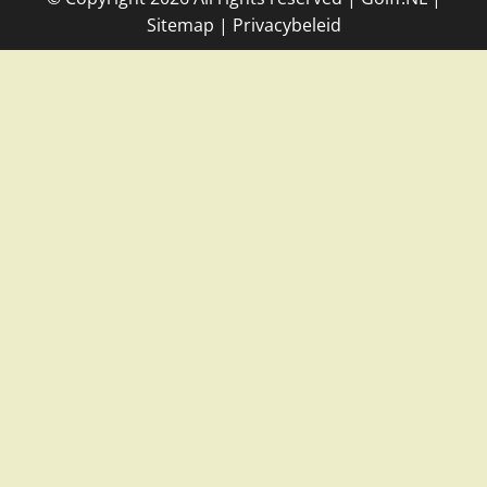
Site
map
|
Privacybeleid