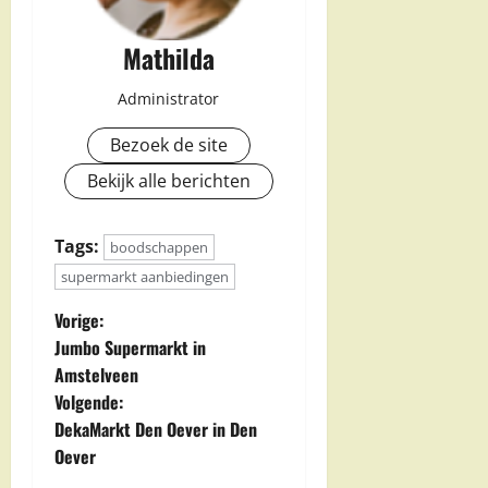
Mathilda
Administrator
Bezoek de site
Bekijk alle berichten
Tags:
boodschappen
supermarkt aanbiedingen
B
Vorige:
Jumbo Supermarkt in
e
Amstelveen
Volgende:
r
DekaMarkt Den Oever in Den
i
Oever