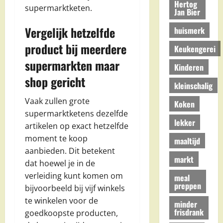
Hertog
supermarktketen.
Jan Bier
Vergelijk hetzelfde
huismerk
product bij meerdere
Keukengerei
supermarkten maar
Kinderen
shop gericht
kleinschalig
Vaak zullen grote
Koken
supermarktketens dezelfde
lekker
artikelen op exact hetzelfde
moment te koop
maaltijd
aanbieden. Dit betekent
markt
dat hoewel je in de
verleiding kunt komen om
meal
preppen
bijvoorbeeld bij vijf winkels
te winkelen voor de
minder
frisdrank
goedkoopste producten,