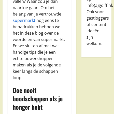
vallen? Waar zou je dan
info(a)golff.nl.
naartoe gaan. Om het
Ook voor
belang van je vertrouwde
gastloggers
supermarkt
nog eens te
of content
benadrukken hebben we
ideeën
het in deze blog over de
zijn
voordelen van supermarkt.
welkom.
En we sluiten af met wat
handige tips die je een
echte powershopper
maken als je de volgende
keer langs de schappen
loopt.
Doe nooit
boodschappen als je
honger hebt