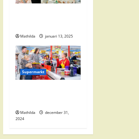
e
Vomar Folder Deze Week:
Alle Aanbiedingen en
Kortingen
Mathilda
januari 13, 2025
Supermarkt
Nettorama Supermarkten:
Kwaliteit en Voordelige
Boodschappen Dichtbij
Mathilda
december 31,
2024