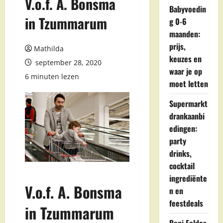
V.o.f. A. Bonsma
Babyvoedin
in Tzummarum
g 0-6
maanden:
prijs,
Mathilda
keuzes en
september 28, 2020
waar je op
6 minuten lezen
moet letten
Supermarkt
drankaanbi
edingen:
party
drinks,
cocktail
ingrediënte
V.o.f. A. Bonsma
n en
feestdeals
in Tzummarum