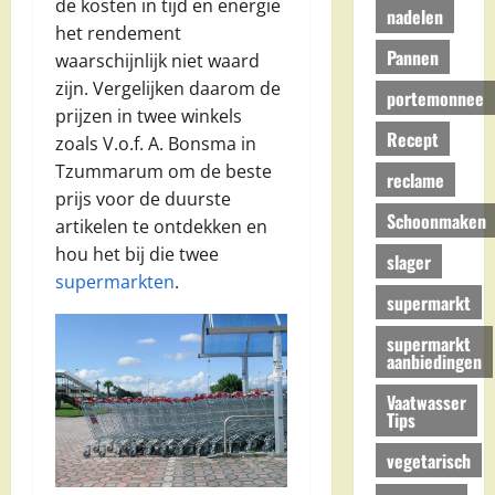
de kosten in tijd en energie
nadelen
het rendement
Pannen
waarschijnlijk niet waard
zijn. Vergelijken daarom de
portemonnee
prijzen in twee winkels
Recept
zoals V.o.f. A. Bonsma in
Tzummarum om de beste
reclame
prijs voor de duurste
Schoonmaken
artikelen te ontdekken en
hou het bij die twee
slager
supermarkten
.
supermarkt
supermarkt
aanbiedingen
Vaatwasser
Tips
vegetarisch