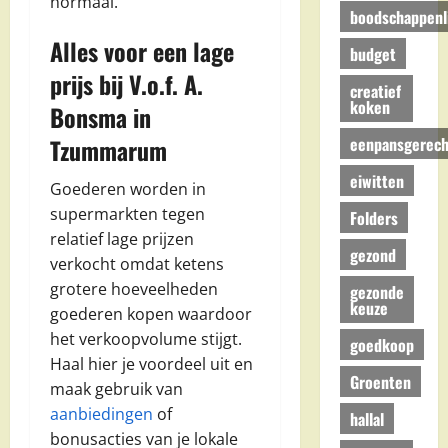
normaal.
boodschappenli
Alles voor een lage
budget
prijs bij V.o.f. A.
creatief
koken
Bonsma in
eenpansgerech
Tzummarum
eiwitten
Goederen worden in
supermarkten tegen
Folders
relatief lage prijzen
gezond
verkocht omdat ketens
grotere hoeveelheden
gezonde
keuze
goederen kopen waardoor
het verkoopvolume stijgt.
goedkoop
Haal hier je voordeel uit en
Groenten
maak gebruik van
aanbiedingen
of
hallal
bonusacties van je lokale