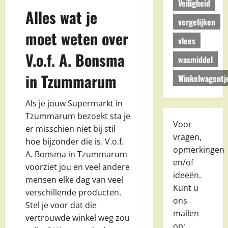
Veiligheid
Alles wat je
vergelijken
moet weten over
vlees
V.o.f. A. Bonsma
wasmiddel
in Tzummarum
Winkelwagentj
Als je jouw Supermarkt in
Tzummarum bezoekt sta je
Voor
er misschien niet bij stil
vragen,
hoe bijzonder die is. V.o.f.
opmerkingen
A. Bonsma in Tzummarum
en/of
voorziet jou en veel andere
ideeën.
mensen elke dag van veel
Kunt u
verschillende producten.
ons
Stel je voor dat die
mailen
vertrouwde winkel weg zou
op: