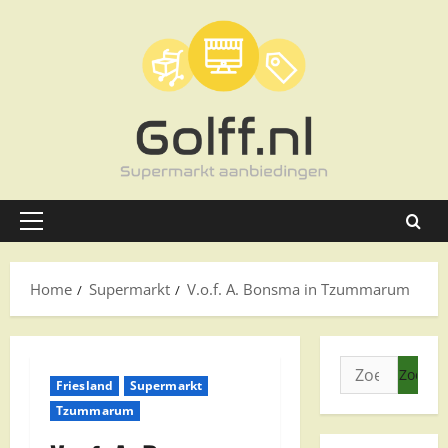
Ga
naar
de
inhoud
Primair
menu
Home
Supermarkt
V.o.f. A. Bonsma in Tzummarum
Zoeken
Friesland
Supermarkt
naar:
Tzummarum