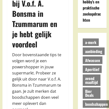
bij V.o.f. A.
hobby’s en
praktische
Bonsma in
zoekopdrac
hten
Tzummarum en
je hebt gelijk
voordeel
a-merk
aanbieding
Door bovenstaande tips te
Afwassen
volgen word je een
powershopper in jouw
Aperitief
supermarkt. Probeer ze
avond
gelijk uit door naar V.o.f. A.
maaltijd
Bonsma in Tzummarum te
Bier
gaan. Je zult merken dat
Deals
boodschappen doen veel
meer oplevert dan
boodschappen