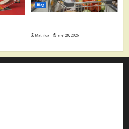
Blog
Vomar aanbiedingen 2026: slim
edingen,
besparen op boodschappen
Mathilda
mei 29, 2026