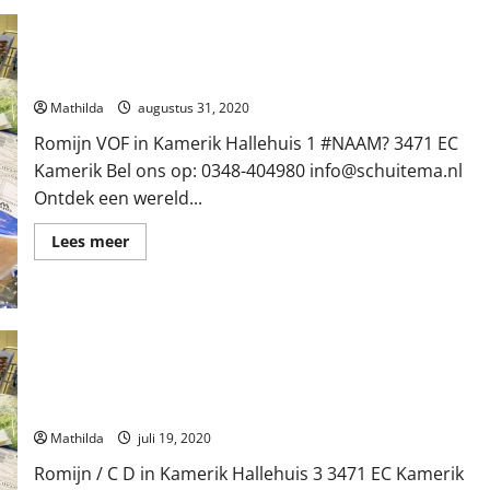
Romijn VOF in Kamerik
Mathilda
augustus 31, 2020
Romijn VOF in Kamerik Hallehuis 1 #NAAM? 3471 EC
Kamerik Bel ons op: 0348-404980
info@schuitema.nl
Ontdek een wereld...
Lees
Lees meer
meer
over
Romijn
VOF
in
Kamerik
Romijn / C D in Kamerik
Mathilda
juli 19, 2020
Romijn / C D in Kamerik Hallehuis 3 3471 EC Kamerik