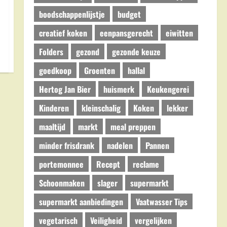
boodschappenlijstje
budget
creatief koken
eenpansgerecht
eiwitten
Folders
gezond
gezonde keuze
goedkoop
Groenten
hallal
Hertog Jan Bier
huismerk
Keukengerei
Kinderen
kleinschalig
Koken
lekker
maaltijd
markt
meal preppen
minder frisdrank
nadelen
Pannen
portemonnee
Recept
reclame
Schoonmaken
slager
supermarkt
supermarkt aanbiedingen
Vaatwasser Tips
vegetarisch
Veiligheid
vergelijken