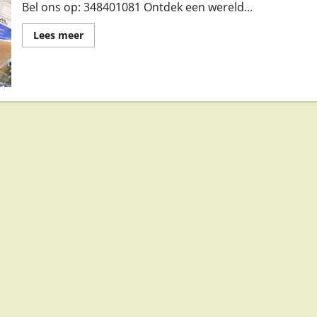
Bel ons op: 348401081 Ontdek een wereld...
Lees
Lees meer
meer
over
Romijn
/
C
D
in
Kamerik