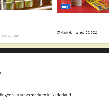
Blog
 drankaanbiedingen: party
Boni Folder Overzicht: Aanbi
ktail ingrediënten en
Deals en Weekacties
Mathilda
mei 29, 2026
mei 29, 2026
n.
iedingen van supermarkten in Nederland.