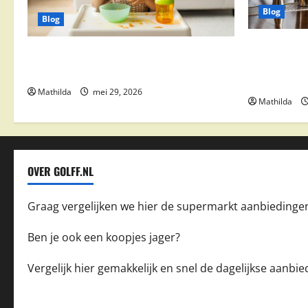
Blog
Blog
Supermarkt
Babyvoeding 0-6 maanden: prijs, keuzes
drinks, coc
en waar je op moet letten
feestdeals
Mathilda
mei 29, 2026
Mathilda
OVER GOLFF.NL
Graag vergelijken we hier de supermarkt aanbiedinge
Ben je ook een koopjes jager?
Vergelijk hier gemakkelijk en snel de dagelijkse aanb