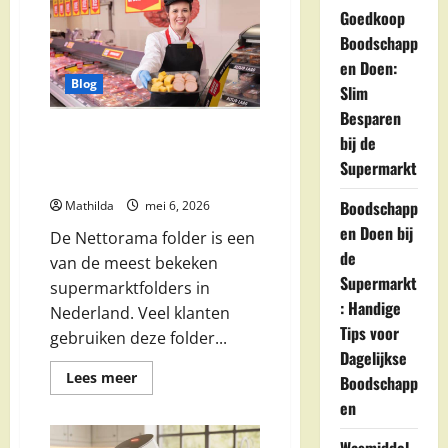
Goedkoop
Boodschapp
en Doen:
Blog
Slim
Besparen
Nettorama folder:
bij de
aanbiedingen, acties en
Supermarkt
weekdeals
Boodschapp
Mathilda
mei 6, 2026
en Doen bij
De Nettorama folder is een
de
van de meest bekeken
Supermarkt
supermarktfolders in
: Handige
Nederland. Veel klanten
Tips voor
gebruiken deze folder...
Dagelijkse
Lees
Lees meer
Boodschapp
meer
over
en
Nettorama
folder:
aanbiedingen,