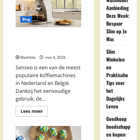
Wasmiddel
acties
Aanbieding
en
weekdeals
Deze Week:
Blog
Bespaar
Slim op Je
Senseo Aanbieding: Korting,
Was
Beste Deals en Voordeel
Pakketten
Slim
Mathilda
mei 4, 2026
Winkelen
en
Senseo is een van de meest
Praktische
populaire koffiemachines
Tips voor
in Nederland en België.
het
Dankzij het eenvoudige
Dagelijks
gebruik, de...
Leven
Lees
Lees meer
meer
Goedkoop
over
Senseo
boodschapp
Aanbieding:
Korting,
en kopen:
Beste