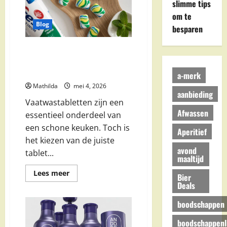
slimme tips
Deals
en
om te
Voordeel
Pakketten
Blog
besparen
Dreft vs Finish
Vaatwastabletten: Welke Zijn
Het Beste?
a-merk
Mathilda
mei 4, 2026
aanbieding
Vaatwastabletten zijn een
Afwassen
essentieel onderdeel van
een schone keuken. Toch is
Aperitief
het kiezen van de juiste
avond
tablet...
maaltijd
Lees
Lees meer
Bier
meer
Deals
over
Dreft
vs
boodschappen
Finish
Vaatwastabletten:
boodschappenli
Welke