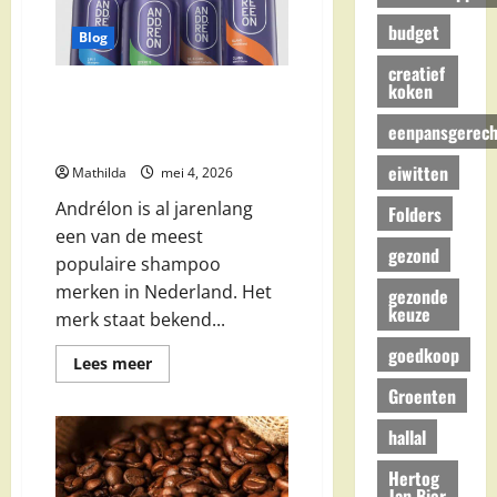
Zijn
Het
budget
Beste?
Blog
creatief
koken
Andrélon Shampoo Aanbieding:
Kruidvat, AH, Jumbo en Beste
eenpansgerech
Kortingen
eiwitten
Mathilda
mei 4, 2026
Andrélon is al jarenlang
Folders
een van de meest
gezond
populaire shampoo
merken in Nederland. Het
gezonde
keuze
merk staat bekend...
goedkoop
Lees
Lees meer
meer
Groenten
over
Andrélon
Shampoo
hallal
Aanbieding:
Kruidvat,
AH,
Hertog
Jumbo
Jan Bier