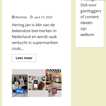
Hertog Jan aanbiedingen bij
Ook voor
Nettorama: prijzen & acties
overzicht
gastloggers
of content
Mathilda
april 14, 2026
ideeën
Hertog Jan is één van de
zijn
bekendste biermerken in
welkom.
Nederland en wordt vaak
verkocht in supermarkten
zoals...
Lees
Lees meer
meer
over
Hertog
Jan
aanbiedingen
bij
Nettorama:
prijzen
&
acties
Blog
overzicht
Dirck 3 folder actueel: alle