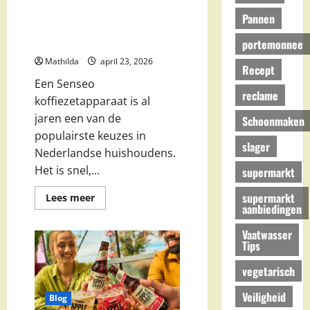
Senseo aanbieding bij Action,
Pannen
Lidl, Blokker en meer (2026
gids)
portemonnee
Mathilda
april 23, 2026
Recept
Een Senseo
reclame
koffiezetapparaat is al
jaren een van de
Schoonmaken
populairste keuzes in
slager
Nederlandse huishoudens.
Het is snel,...
supermarkt
supermarkt
Lees
Lees meer
meer
aanbiedingen
over
Senseo
Vaatwasser
aanbieding
Tips
bij
Action,
Lidl,
vegetarisch
Blokker
en
meer
Veiligheid
Blog
(2026