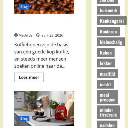
en
Beste
Blog
Kortingen
huismerk
Keukengerei
Koffiebonen aanbiedingen: Illy,
Starbucks & supermarkten
Kinderen
Mathilda
april 23, 2026
kleinschalig
Koffiebonen zijn de basis
van een goede kop koffie,
Koken
en steeds meer mensen
lekker
zoeken online naar de...
maaltijd
Lees
Lees meer
meer
markt
over
Koffiebonen
aanbiedingen:
meal
Illy,
preppen
Starbucks
&
supermarkten
minder
frisdrank
Blog
nadelen