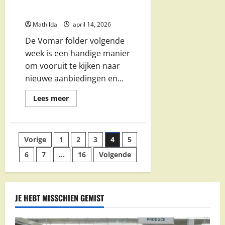
ontdek de nieuwste deals en
bespaar slim
Mathilda
april 14, 2026
De Vomar folder volgende
week is een handige manier
om vooruit te kijken naar
nieuwe aanbiedingen en...
Lees
Lees meer
meer
over
Vomar
folder
volgende
Berichten
Vorige
1
2
3
4
5
week:
ontdek
de
6
7
…
16
Volgende
paginering
nieuwste
deals
en
bespaar
slim
JE HEBT MISSCHIEN GEMIST