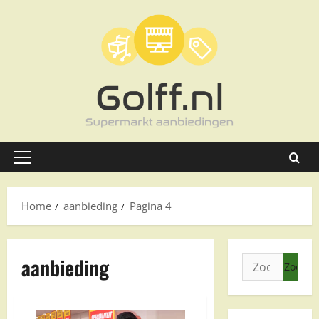
Ga
naar
de
inhoud
Primair
menu
Home
aanbieding
Pagina 4
aanbieding
Zoeken
naar: