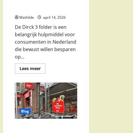
aanbiedingen en deals op één
plek
Mathilda
april 14, 2026
De Dirck 3 folder is een
belangrijk hulpmiddel voor
consumenten in Nederland
die bewust willen besparen
op...
Lees
Lees meer
meer
over
Dirck
3
folder
actueel:
alle
aanbiedingen
en
deals
Blog
op
één
plek
Vomar folder volgende week: