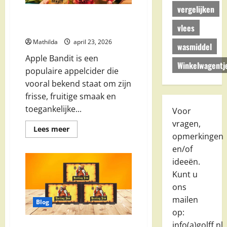
gids)
vergelijken
Apple Bandit appelcider: alles
vlees
over smaak, prijs en aanbieding
Mathilda
april 23, 2026
wasmiddel
Apple Bandit is een
Winkelwagentj
populaire appelcider die
vooral bekend staat om zijn
frisse, fruitige smaak en
toegankelijke...
Voor
vragen,
Lees
Lees meer
meer
opmerkingen
over
en/of
Apple
Bandit
ideeën.
appelcider:
alles
Kunt u
over
smaak,
ons
prijs
mailen
en
Blog
aanbieding
op:
info(a)golff.nl.