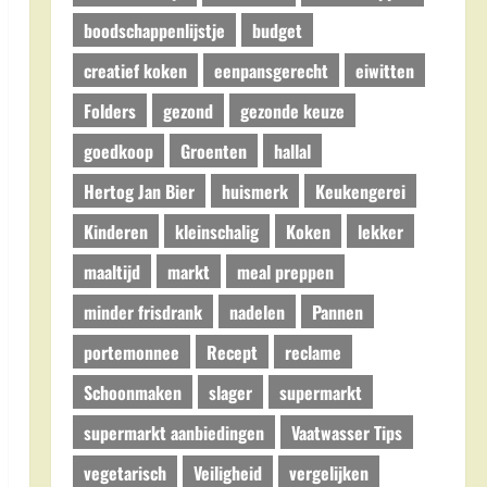
boodschappenlijstje
budget
creatief koken
eenpansgerecht
eiwitten
Folders
gezond
gezonde keuze
goedkoop
Groenten
hallal
Hertog Jan Bier
huismerk
Keukengerei
Kinderen
kleinschalig
Koken
lekker
maaltijd
markt
meal preppen
minder frisdrank
nadelen
Pannen
portemonnee
Recept
reclame
Schoonmaken
slager
supermarkt
supermarkt aanbiedingen
Vaatwasser Tips
vegetarisch
Veiligheid
vergelijken