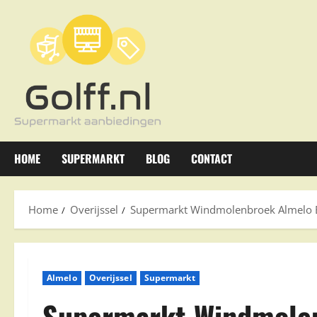
Ga
naar
de
inhoud
HOME
SUPERMARKT
BLOG
CONTACT
Home
Overijssel
Supermarkt Windmolenbroek Almelo B
Almelo
Overijssel
Supermarkt
Supermarkt Windmolen