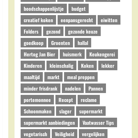
boodschappenlijstje
budget
creatief koken
eenpansgerecht
eiwitten
Folders
gezond
gezonde keuze
goedkoop
Groenten
hallal
Hertog Jan Bier
huismerk
Keukengerei
Kinderen
kleinschalig
Koken
lekker
maaltijd
markt
meal preppen
minder frisdrank
nadelen
Pannen
portemonnee
Recept
reclame
Schoonmaken
slager
supermarkt
supermarkt aanbiedingen
Vaatwasser Tips
vegetarisch
Veiligheid
vergelijken