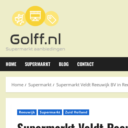
Ga
naar
de
inhoud
HOME
SUPERMARKT
BLOG
CONTACT
Home
Supermarkt
Supermarkt Veldt Reeuwijk BV in Re
Reeuwijk
Supermarkt
Zuid Holland
Supermarkt Veldt Reeu