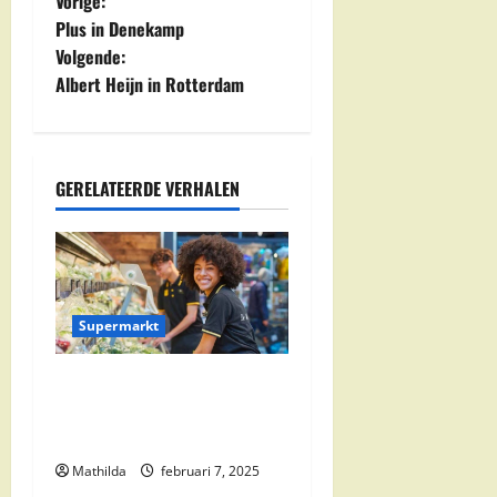
B
Vorige:
Plus in Denekamp
e
Volgende:
Albert Heijn in Rotterdam
r
i
c
GERELATEERDE VERHALEN
h
t
n
Supermarkt
a
Jumbo Zwolle:
Openingstijden en Locaties
v
in Zwolle Zuid
i
Mathilda
februari 7, 2025