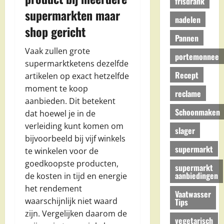
frisdrank
supermarkten maar
nadelen
shop gericht
Pannen
Vaak zullen grote
portemonnee
supermarktketens dezelfde
Recept
artikelen op exact hetzelfde
moment te koop
reclame
aanbieden. Dit betekent
Schoonmaken
dat hoewel je in de
verleiding kunt komen om
slager
bijvoorbeeld bij vijf winkels
supermarkt
te winkelen voor de
goedkoopste producten,
supermarkt
aanbiedingen
de kosten in tijd en energie
het rendement
Vaatwasser
waarschijnlijk niet waard
Tips
zijn. Vergelijken daarom de
vegetarisch