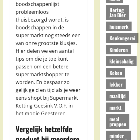
boodschappenlijst
Hertog
probleemloos
Jan Bier
thuisbezorgd wordt, is
huismerk
boodschappen in de
supermarkt nog steeds een
Keukengerei
van onze grootste klusjes.
Kinderen
Hier delen we een aantal
tips om die je toe kunt
kleinschalig
passen om een betere
Koken
supermarktshopper te
worden. En bespaar zo
lekker
gelijk geld en tijd als je weer
maaltijd
eens shopt bij Supermarkt
Ketting-Geesink V.O.F. in
markt
het mooie Geesteren.
meal
preppen
Vergelijk hetzelfde
minder
product bij meerdere