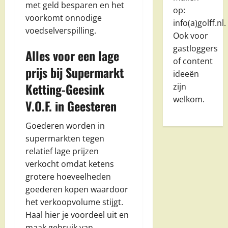
met geld besparen en het
op:
voorkomt onnodige
info(a)golff.nl.
voedselverspilling.
Ook voor
gastloggers
Alles voor een lage
of content
prijs bij Supermarkt
ideeën
Ketting-Geesink
zijn
welkom.
V.O.F. in Geesteren
Goederen worden in
supermarkten tegen
relatief lage prijzen
verkocht omdat ketens
grotere hoeveelheden
goederen kopen waardoor
het verkoopvolume stijgt.
Haal hier je voordeel uit en
maak gebruik van