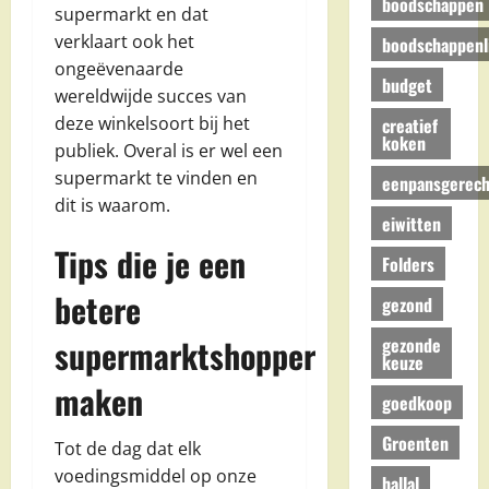
boodschappen
supermarkt en dat
verklaart ook het
boodschappenli
ongeëvenaarde
budget
wereldwijde succes van
deze winkelsoort bij het
creatief
koken
publiek. Overal is er wel een
supermarkt te vinden en
eenpansgerech
dit is waarom.
eiwitten
Tips die je een
Folders
betere
gezond
supermarktshopper
gezonde
keuze
maken
goedkoop
Groenten
Tot de dag dat elk
voedingsmiddel op onze
hallal