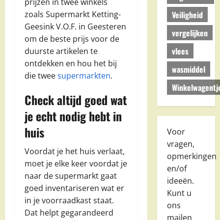
prijzen in twee winkels
Veiligheid
zoals Supermarkt Ketting-
Geesink V.O.F. in Geesteren
vergelijken
om de beste prijs voor de
vlees
duurste artikelen te
ontdekken en hou het bij
wasmiddel
die twee
supermarkten
.
Winkelwagentj
Check altijd goed wat
je echt nodig hebt in
huis
Voor
vragen,
Voordat je het huis verlaat,
opmerkingen
moet je elke keer voordat je
en/of
naar de supermarkt gaat
ideeën.
goed inventariseren wat er
Kunt u
in je voorraadkast staat.
ons
Dat helpt gegarandeerd
mailen