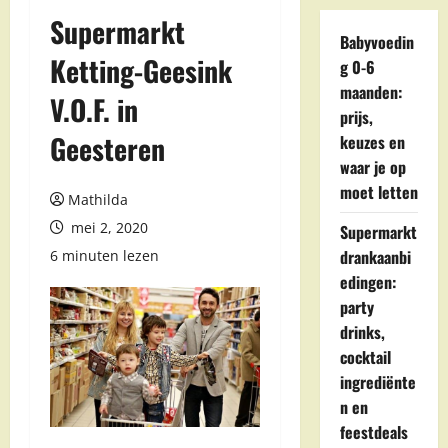
Supermarkt
Babyvoedin
Ketting-Geesink
g 0-6
maanden:
V.O.F. in
prijs,
Geesteren
keuzes en
waar je op
moet letten
Mathilda
mei 2, 2020
Supermarkt
drankaanbi
6 minuten lezen
edingen:
party
drinks,
cocktail
ingrediënte
n en
feestdeals