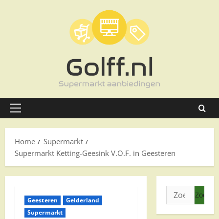
Ga
naar
de
inhoud
Primair
menu
Home
Supermarkt
Supermarkt Ketting-Geesink V.O.F. in Geesteren
Zoeken
Geesteren
Gelderland
naar:
Supermarkt