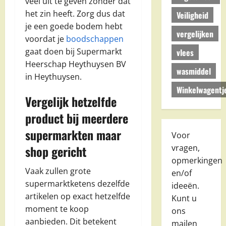
veel uit te geven zonder dat
het zin heeft. Zorg dus dat
Veiligheid
je een goede bodem hebt
vergelijken
voordat je
boodschappen
gaat doen bij Supermarkt
vlees
Heerschap Heythuysen BV
wasmiddel
in Heythuysen.
Winkelwagentj
Vergelijk hetzelfde
product bij meerdere
supermarkten maar
Voor
vragen,
shop gericht
opmerkingen
Vaak zullen grote
en/of
supermarktketens dezelfde
ideeën.
artikelen op exact hetzelfde
Kunt u
moment te koop
ons
aanbieden. Dit betekent
mailen