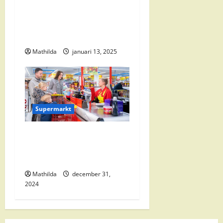
i
Vomar Folder Deze Week:
e
Alle Aanbiedingen en
Kortingen
Mathilda
januari 13, 2025
Supermarkt
Nettorama Supermarkten:
Kwaliteit en Voordelige
Boodschappen Dichtbij
Mathilda
december 31,
2024