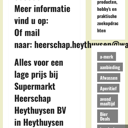
producten,
Meer informatie
hobby’s en
praktische
vind u op:
zoekopdrac
Of mail
hten
naar:
heerschap.heythuysen@wa
a-merk
Alles voor een
aanbieding
lage prijs bij
Afwassen
Supermarkt
Aperitief
Heerschap
avond
maaltijd
Heythuysen BV
Bier
Deals
in Heythuysen