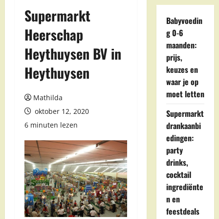
Supermarkt
Babyvoedin
Heerschap
g 0-6
maanden:
Heythuysen BV in
prijs,
Heythuysen
keuzes en
waar je op
moet letten
Mathilda
oktober 12, 2020
Supermarkt
drankaanbi
6 minuten lezen
edingen:
party
drinks,
cocktail
ingrediënte
n en
feestdeals