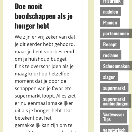
frisdrank
Doe nooit
nadelen
boodschappen als je
Pannen
honger hebt
portemonnee
We zijn er vrij zeker van dat
Recept
je dit eerder hebt gehoord,
maar je bent voorbestemd
reclame
om je huishoud budget
Schoonmaken
flink te overschrijden als je
maag knort op hetzelfde
slager
moment dat je door de
supermarkt
schappen van je favoriete
supermarkt loopt. Alles ziet
supermarkt
aanbiedingen
er nu eenmaal smakelijker
uit als je honger hebt. Dat
Vaatwasser
betekent dat het
Tips
gemakkelijk kan zijn om te
vegetarisch