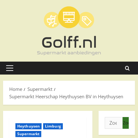
Ga
naar
de
inhoud
Primair
menu
Home
Supermarkt
Supermarkt Heerschap Heythuysen BV in Heythuysen
Zoeken
Heythuysen
Limburg
naar:
Supermarkt