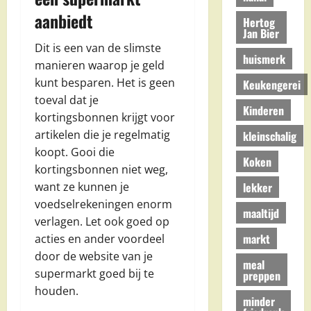
aanbiedt
Hertog
Jan Bier
Dit is een van de slimste
huismerk
manieren waarop je geld
kunt besparen. Het is geen
Keukengerei
toeval dat je
Kinderen
kortingsbonnen krijgt voor
artikelen die je regelmatig
kleinschalig
koopt. Gooi die
Koken
kortingsbonnen niet weg,
lekker
want ze kunnen je
voedselrekeningen enorm
maaltijd
verlagen. Let ook goed op
markt
acties en ander voordeel
door de website van je
meal
supermarkt goed bij te
preppen
houden.
minder