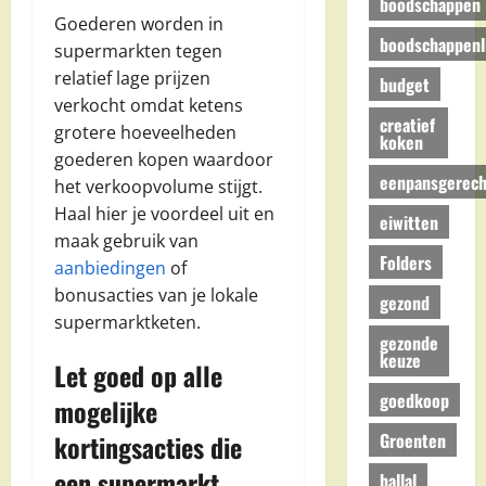
boodschappen
Goederen worden in
boodschappenli
supermarkten tegen
relatief lage prijzen
budget
verkocht omdat ketens
creatief
grotere hoeveelheden
koken
goederen kopen waardoor
eenpansgerech
het verkoopvolume stijgt.
Haal hier je voordeel uit en
eiwitten
maak gebruik van
Folders
aanbiedingen
of
bonusacties van je lokale
gezond
supermarktketen.
gezonde
keuze
Let goed op alle
goedkoop
mogelijke
Groenten
kortingsacties die
een supermarkt
hallal