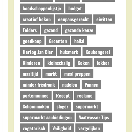
boodschappenlijstje
budget
creatief koken
eenpansgerecht
eiwitten
Folders
gezond
gezonde keuze
goedkoop
Groenten
hallal
Hertog Jan Bier
huismerk
Keukengerei
Kinderen
kleinschalig
Koken
lekker
maaltijd
markt
meal preppen
minder frisdrank
nadelen
Pannen
portemonnee
Recept
reclame
Schoonmaken
slager
supermarkt
supermarkt aanbiedingen
Vaatwasser Tips
vegetarisch
Veiligheid
vergelijken