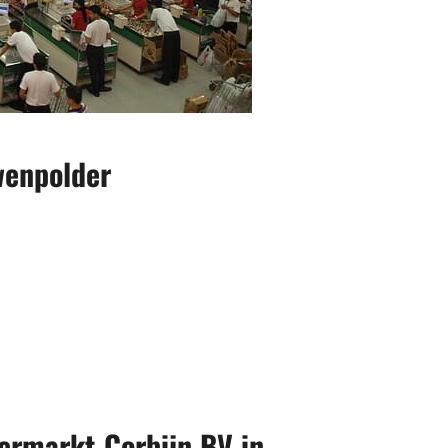
wenpolder
permarkt Corbijn BV in