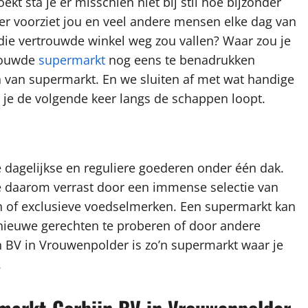
t sta je er misschien niet bij stil hoe bijzonder
er voorziet jou en veel andere mensen elke dag van
t die vertrouwde winkel weg zou vallen? Waar zou je
trouwde
supermarkt
nog eens te benadrukken
 van supermarkt. En we sluiten af met wat handige
 je de volgende keer langs de schappen loopt.
dagelijkse en reguliere goederen onder één dak.
e daarom verrast door een immense selectie van
n of exclusieve voedselmerken. Een supermarkt kan
 nieuwe gerechten te proberen of door andere
n BV in Vrouwenpolder is zo’n supermarkt waar je
.