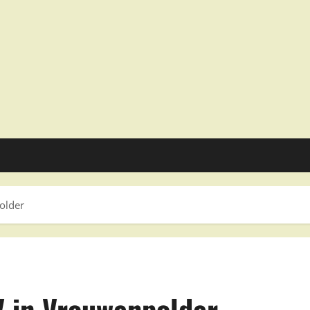
older
V in Vrouwenpolder