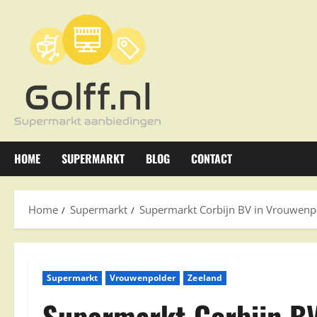
Ga
naar
de
inhoud
HOME
SUPERMARKT
BLOG
CONTACT
Home
Supermarkt
Supermarkt Corbijn BV in Vrouwenp
Supermarkt
Vrouwenpolder
Zeeland
Supermarkt Corbijn B