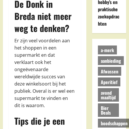
De Donk in
hobby’s en
praktische
Breda niet meer
zoekopdrac
hten
weg te denken?
Er zijn veel voordelen aan
het shoppen in een
a-merk
supermarkt en dat
aanbieding
verklaart ook het
ongeëvenaarde
Afwassen
wereldwijde succes van
Aperitief
deze winkelsoort bij het
publiek. Overal is er wel een
avond
maaltijd
supermarkt te vinden en
dit is waarom.
Bier
Deals
Tips die je een
boodschappen