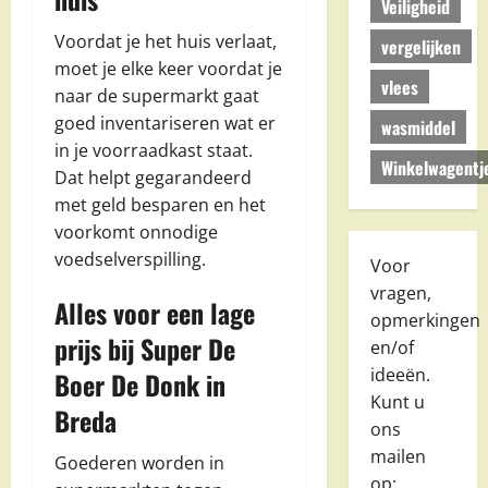
Veiligheid
Voordat je het huis verlaat,
vergelijken
moet je elke keer voordat je
vlees
naar de supermarkt gaat
goed inventariseren wat er
wasmiddel
in je voorraadkast staat.
Winkelwagentj
Dat helpt gegarandeerd
met geld besparen en het
voorkomt onnodige
voedselverspilling.
Voor
vragen,
Alles voor een lage
opmerkingen
prijs bij Super De
en/of
ideeën.
Boer De Donk in
Kunt u
Breda
ons
mailen
Goederen worden in
op: