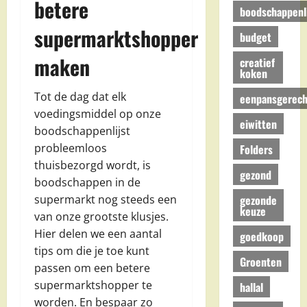
betere
boodschappenli
supermarktshopper
budget
maken
creatief
koken
Tot de dag dat elk
eenpansgerech
voedingsmiddel op onze
eiwitten
boodschappenlijst
probleemloos
Folders
thuisbezorgd wordt, is
gezond
boodschappen in de
gezonde
supermarkt nog steeds een
keuze
van onze grootste klusjes.
Hier delen we een aantal
goedkoop
tips om die je toe kunt
Groenten
passen om een betere
supermarktshopper te
hallal
worden. En bespaar zo