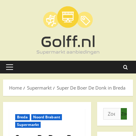
Ga
naar
de
inhoud
Primair
menu
Home
Supermarkt
Super De Boer De Donk in Breda
Zoeken
Breda
Noord Brabant
naar:
Supermarkt