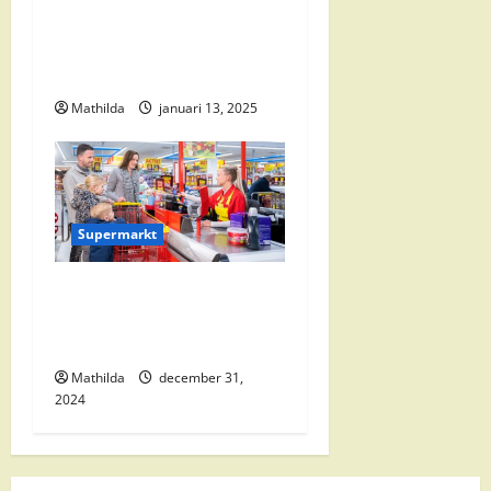
i
Vomar Folder Deze Week:
e
Alle Aanbiedingen en
Kortingen
Mathilda
januari 13, 2025
Supermarkt
Nettorama Supermarkten:
Kwaliteit en Voordelige
Boodschappen Dichtbij
Mathilda
december 31,
2024