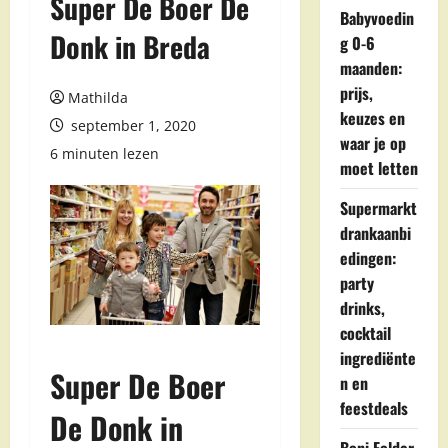
Super De Boer De
Babyvoedin
Donk in Breda
g 0-6
maanden:
prijs,
Mathilda
keuzes en
september 1, 2020
waar je op
6 minuten lezen
moet letten
Supermarkt
drankaanbi
edingen:
party
drinks,
cocktail
ingrediënte
Super De Boer
n en
feestdeals
De Donk in