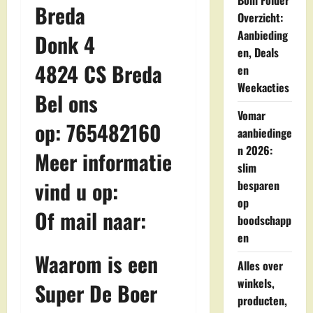
Boni Folder
Breda
Overzicht:
Aanbieding
Donk 4
en, Deals
4824 CS Breda
en
Weekacties
Bel ons
Vomar
op: 765482160
aanbiedinge
n 2026:
Meer informatie
slim
vind u op:
besparen
op
Of mail naar:
boodschapp
en
Waarom is een
Alles over
winkels,
Super De Boer
producten,