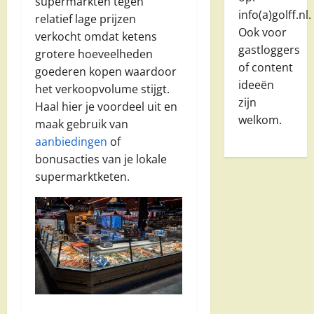
supermarkten tegen
info(a)golff.nl.
relatief lage prijzen
Ook voor
verkocht omdat ketens
gastloggers
grotere hoeveelheden
of content
goederen kopen waardoor
ideeën
het verkoopvolume stijgt.
zijn
Haal hier je voordeel uit en
welkom.
maak gebruik van
aanbiedingen
of
bonusacties van je lokale
supermarktketen.