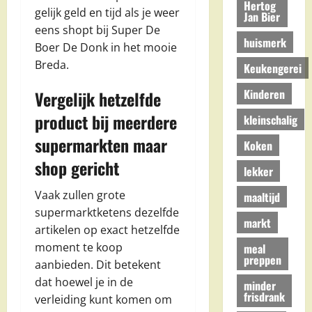
Hertog
gelijk geld en tijd als je weer
Jan Bier
eens shopt bij Super De
huismerk
Boer De Donk in het mooie
Breda.
Keukengerei
Kinderen
Vergelijk hetzelfde
product bij meerdere
kleinschalig
supermarkten maar
Koken
shop gericht
lekker
Vaak zullen grote
maaltijd
supermarktketens dezelfde
markt
artikelen op exact hetzelfde
moment te koop
meal
preppen
aanbieden. Dit betekent
dat hoewel je in de
minder
frisdrank
verleiding kunt komen om