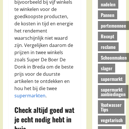
bijvoorbeeld bij vijf winkels
nadelen
te winkelen voor de
Pannen
goedkoopste producten,
de kosten in tijd en energie
portemonnee
het rendement
Recept
waarschijnlijk niet waard
zijn. Vergelijken daarom de
reclame
prijzen in twee winkels
Schoonmaken
zoals Super De Boer De
Donk in Breda om de beste
slager
prijs voor de duurste
supermarkt
artikelen te ontdekken en
hou het bij die twee
supermarkt
aanbiedingen
supermarkten
.
Vaatwasser
Check altijd goed wat
Tips
je echt nodig hebt in
vegetarisch
huis