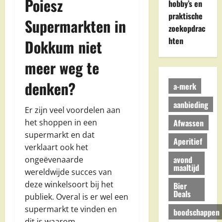
Poiesz
hobby’s en
praktische
Supermarkten in
zoekopdrac
hten
Dokkum niet
meer weg te
denken?
a-merk
aanbieding
Er zijn veel voordelen aan
Afwassen
het shoppen in een
supermarkt en dat
Aperitief
verklaart ook het
avond
ongeëvenaarde
maaltijd
wereldwijde succes van
deze winkelsoort bij het
Bier
Deals
publiek. Overal is er wel een
supermarkt te vinden en
boodschappen
dit is waarom.