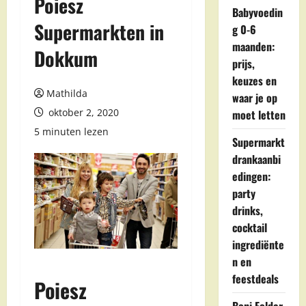
Poiesz
Babyvoedin
Supermarkten in
g 0-6
maanden:
Dokkum
prijs,
keuzes en
Mathilda
waar je op
oktober 2, 2020
moet letten
5 minuten lezen
Supermarkt
drankaanbi
edingen:
party
drinks,
cocktail
ingrediënte
n en
feestdeals
Poiesz