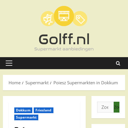
Ga
naar
de
inhoud
Primair
menu
Home
Supermarkt
Poiesz Supermarkten in Dokkum
Zoeken
Dokkum
Friesland
naar:
Supermarkt