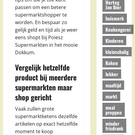
Hertog
Jan Bier
passen om een betere
supermarktshopper te
huismerk
worden. En bespaar zo
Keukengerei
gelijk geld en tijd als je weer
eens shopt bij Poiesz
Kinderen
Supermarkten in het mooie
kleinschalig
Dokkum.
Koken
Vergelijk hetzelfde
lekker
product bij meerdere
maaltijd
supermarkten maar
shop gericht
markt
meal
Vaak zullen grote
preppen
supermarktketens dezelfde
minder
artikelen op exact hetzelfde
frisdrank
moment te koop