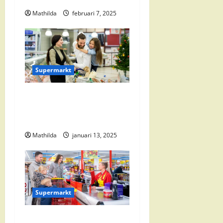
i
Mathilda
februari 7, 2025
g
a
t
Supermarkt
i
Vomar Folder Deze Week:
e
Alle Aanbiedingen en
Kortingen
Mathilda
januari 13, 2025
Supermarkt
Nettorama Supermarkten: