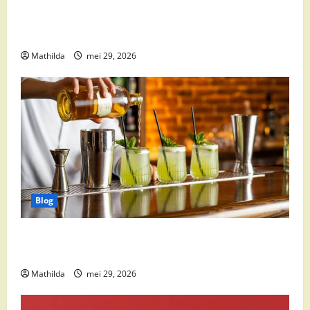
Babyvoeding 0-6 maanden: prijs, keuzes en waar je
op moet letten
Mathilda
mei 29, 2026
Blog
Supermarkt drankaanbiedingen: party drinks,
cocktail ingrediënten en feestdeals
Mathilda
mei 29, 2026