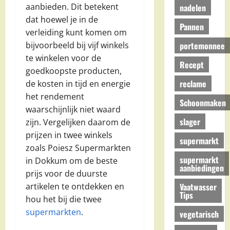
aanbieden. Dit betekent
nadelen
dat hoewel je in de
Pannen
verleiding kunt komen om
portemonnee
bijvoorbeeld bij vijf winkels
te winkelen voor de
Recept
goedkoopste producten,
reclame
de kosten in tijd en energie
het rendement
Schoonmaken
waarschijnlijk niet waard
slager
zijn. Vergelijken daarom de
prijzen in twee winkels
supermarkt
zoals Poiesz Supermarkten
supermarkt
in Dokkum om de beste
aanbiedingen
prijs voor de duurste
Vaatwasser
artikelen te ontdekken en
Tips
hou het bij die twee
supermarkten
.
vegetarisch