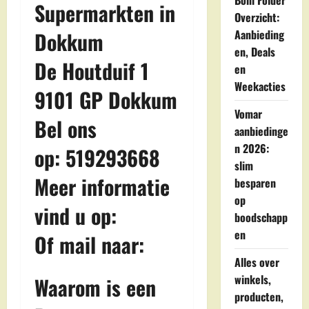
Boni Folder
Supermarkten in
Overzicht:
Dokkum
Aanbieding
en, Deals
De Houtduif 1
en
Weekacties
9101 GP Dokkum
Vomar
Bel ons
aanbiedinge
n 2026:
op: 519293668
slim
Meer informatie
besparen
op
vind u op:
boodschapp
en
Of mail naar:
Alles over
winkels,
Waarom is een
producten,