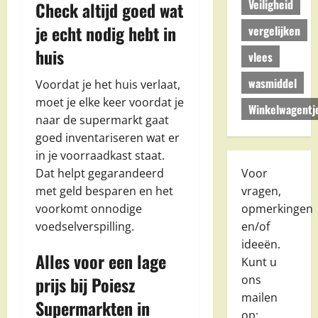
Veiligheid
Check altijd goed wat
je echt nodig hebt in
vergelijken
huis
vlees
wasmiddel
Voordat je het huis verlaat,
moet je elke keer voordat je
Winkelwagentj
naar de supermarkt gaat
goed inventariseren wat er
in je voorraadkast staat.
Dat helpt gegarandeerd
Voor
met geld besparen en het
vragen,
voorkomt onnodige
opmerkingen
voedselverspilling.
en/of
ideeën.
Alles voor een lage
Kunt u
prijs bij Poiesz
ons
mailen
Supermarkten in
op: