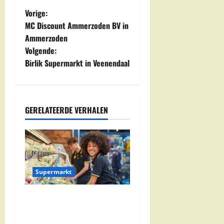
B
Vorige:
MC Discount Ammerzoden BV in
e
Ammerzoden
Volgende:
r
Birlik Supermarkt in Veenendaal
i
c
GERELATEERDE VERHALEN
h
t
n
Supermarkt
a
Jumbo Zwolle:
v
Openingstijden en Locaties
in Zwolle Zuid