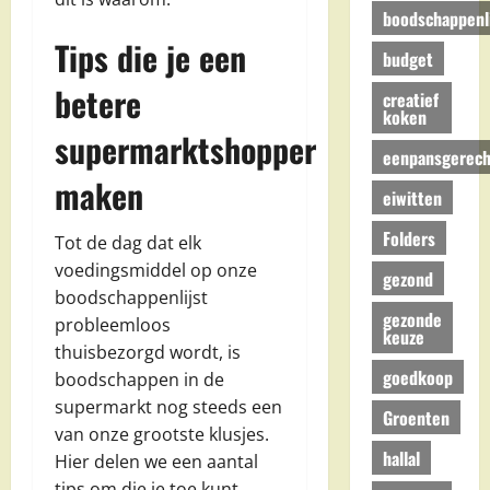
boodschappenli
Tips die je een
budget
betere
creatief
koken
supermarktshopper
eenpansgerech
maken
eiwitten
Folders
Tot de dag dat elk
voedingsmiddel op onze
gezond
boodschappenlijst
gezonde
probleemloos
keuze
thuisbezorgd wordt, is
goedkoop
boodschappen in de
supermarkt nog steeds een
Groenten
van onze grootste klusjes.
hallal
Hier delen we een aantal
tips om die je toe kunt