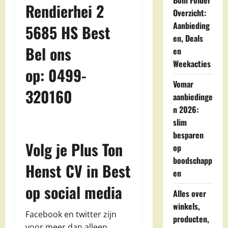
Boni Folder
Rendierhei 2
Overzicht:
Aanbieding
5685 HS Best
en, Deals
Bel ons
en
Weekacties
op: 0499-
Vomar
320160
aanbiedinge
n 2026:
slim
besparen
Volg je Plus Ton
op
boodschapp
Henst CV in Best
en
op social media
Alles over
winkels,
Facebook en twitter zijn
producten,
voor meer dan alleen