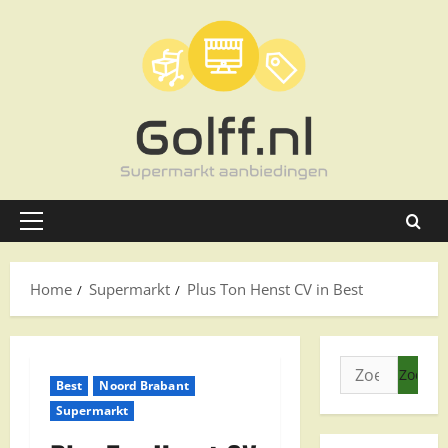
Ga
naar
de
inhoud
Primair
menu
Home
Supermarkt
Plus Ton Henst CV in Best
Zoeken
Best
Noord Brabant
naar:
Supermarkt