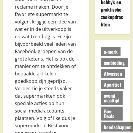
hobby’s en
reclame maken. Door je
praktische
favoriete supermarkt te
zoekopdrac
volgen, krijg je een idee van
hten
wat er in de uitverkoop is
en wat trending is. Er zijn
bijvoorbeeld veel leden van
a-merk
Facebook-groepen van de
grote ketens. Het is ook de
aanbieding
manier om te ontdekken of
Afwassen
bepaalde artikelen
goedkoop zijn geprijsd.
Aperitief
Verder zie je steeds vaker
avond
dat supermarkten ook
maaltijd
speciale acties op hun
social media accounts
Bier
Deals
plaatsen. Volg of like dus je
supermarkt in Best voor
boodschappen
nog meer voordeel.