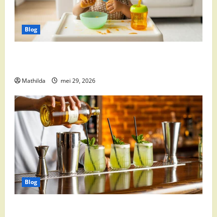
Blog
Babyvoeding 0-6 maanden: prijs, keuzes en waar je
op moet letten
Mathilda
mei 29, 2026
Blog
Supermarkt drankaanbiedingen: party drinks,