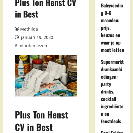
Plus Ton Henst CV
Babyvoedin
in Best
g 0-6
maanden:
prijs,
Mathilda
keuzes en
januari 19, 2020
waar je op
6 minuten lezen
moet letten
Supermarkt
drankaanbi
edingen:
party
drinks,
cocktail
ingrediënte
Plus Ton Henst
n en
feestdeals
CV in Best