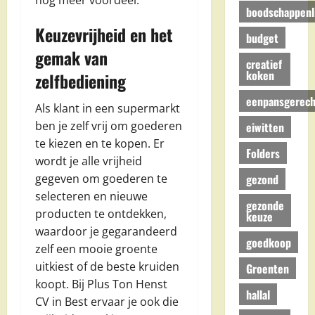
boodschappenli
Keuzevrijheid en het
budget
gemak van
creatief
koken
zelfbediening
eenpansgerech
Als klant in een supermarkt
ben je zelf vrij om goederen
eiwitten
te kiezen en te kopen. Er
Folders
wordt je alle vrijheid
gezond
gegeven om goederen te
selecteren en nieuwe
gezonde
producten te ontdekken,
keuze
waardoor je gegarandeerd
goedkoop
zelf een mooie groente
uitkiest of de beste kruiden
Groenten
koopt. Bij Plus Ton Henst
hallal
CV in Best ervaar je ook die