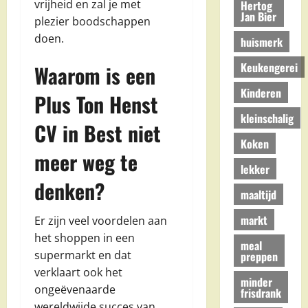
vrijheid en zal je met
Hertog
Jan Bier
plezier boodschappen
doen.
huismerk
Keukengerei
Waarom is een
Kinderen
Plus Ton Henst
kleinschalig
CV in Best niet
Koken
meer weg te
lekker
denken?
maaltijd
markt
Er zijn veel voordelen aan
het shoppen in een
meal
supermarkt en dat
preppen
verklaart ook het
minder
ongeëvenaarde
frisdrank
wereldwijde succes van