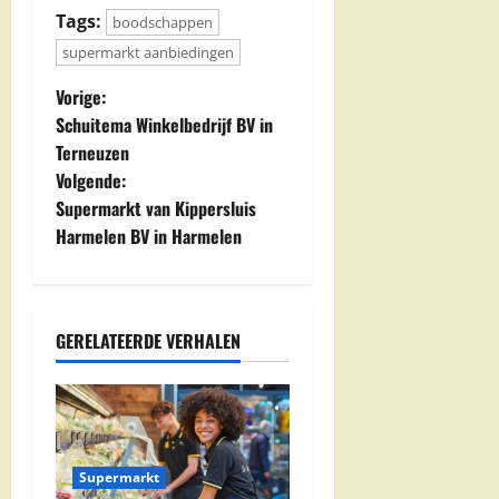
Tags:
boodschappen
supermarkt aanbiedingen
B
Vorige:
Schuitema Winkelbedrijf BV in
e
Terneuzen
Volgende:
r
Supermarkt van Kippersluis
i
Harmelen BV in Harmelen
c
h
GERELATEERDE VERHALEN
t
n
a
Supermarkt