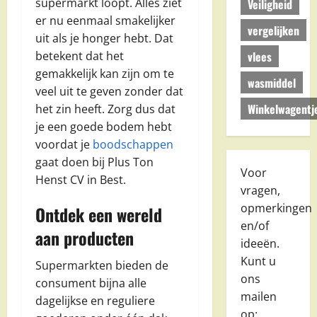
supermarkt loopt. Alles ziet
Veiligheid
er nu eenmaal smakelijker
vergelijken
uit als je honger hebt. Dat
vlees
betekent dat het
gemakkelijk kan zijn om te
wasmiddel
veel uit te geven zonder dat
Winkelwagentj
het zin heeft. Zorg dus dat
je een goede bodem hebt
voordat je
boodschappen
gaat doen bij Plus Ton
Voor
Henst CV in Best.
vragen,
opmerkingen
Ontdek een wereld
en/of
aan producten
ideeën.
Kunt u
Supermarkten bieden de
ons
consument bijna alle
mailen
dagelijkse en reguliere
op: