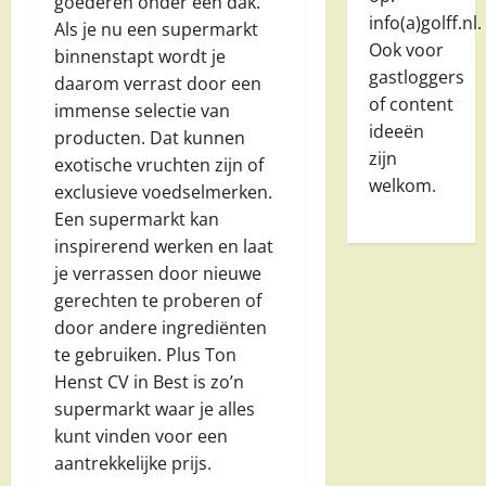
goederen onder één dak.
info(a)golff.nl.
Als je nu een supermarkt
Ook voor
binnenstapt wordt je
gastloggers
daarom verrast door een
of content
immense selectie van
ideeën
producten. Dat kunnen
zijn
exotische vruchten zijn of
welkom.
exclusieve voedselmerken.
Een supermarkt kan
inspirerend werken en laat
je verrassen door nieuwe
gerechten te proberen of
door andere ingrediënten
te gebruiken. Plus Ton
Henst CV in Best is zo’n
supermarkt waar je alles
kunt vinden voor een
aantrekkelijke prijs.