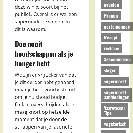
nadelen
deze winkelsoort bij het
publiek. Overal is er wel een
Pannen
supermarkt te vinden en
portemonnee
dit is waarom.
Recept
Doe nooit
reclame
boodschappen als je
Schoonmaken
honger hebt
slager
We zijn er vrij zeker van dat
supermarkt
je dit eerder hebt gehoord,
maar je bent voorbestemd
supermarkt
aanbiedingen
om je huishoud budget
flink te overschrijden als je
Vaatwasser
maag knort op hetzelfde
Tips
moment dat je door de
vegetarisch
schappen van je favoriete