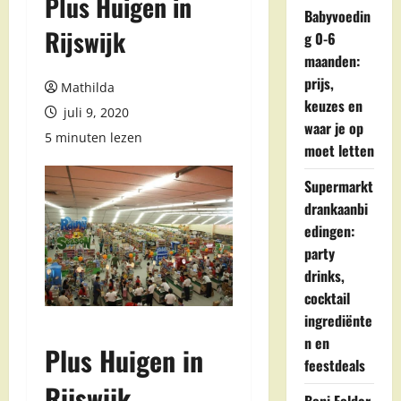
Plus Huigen in
Babyvoedin
Rijswijk
g 0-6
maanden:
prijs,
Mathilda
keuzes en
juli 9, 2020
waar je op
5 minuten lezen
moet letten
Supermarkt
drankaanbi
edingen:
party
drinks,
cocktail
ingrediënte
n en
Plus Huigen in
feestdeals
Rijswijk