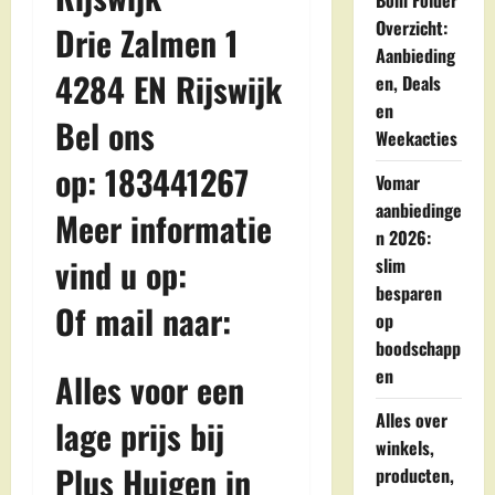
Boni Folder
Overzicht:
Drie Zalmen 1
Aanbieding
4284 EN Rijswijk
en, Deals
en
Bel ons
Weekacties
op: 183441267
Vomar
aanbiedinge
Meer informatie
n 2026:
vind u op:
slim
besparen
Of mail naar:
op
boodschapp
en
Alles voor een
Alles over
lage prijs bij
winkels,
Plus Huigen in
producten,