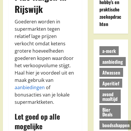
hobby’s en
Rijswijk
praktische
zoekopdrac
Goederen worden in
hten
supermarkten tegen
relatief lage prijzen
verkocht omdat ketens
a-merk
grotere hoeveelheden
goederen kopen waardoor
aanbieding
het verkoopvolume stijgt.
Afwassen
Haal hier je voordeel uit en
maak gebruik van
Aperitief
aanbiedingen
of
avond
bonusacties van je lokale
maaltijd
supermarktketen.
Bier
Deals
Let goed op alle
mogelijke
boodschappen