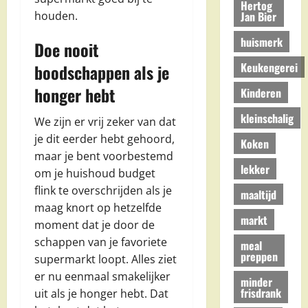
Hertog
Jan Bier
houden.
huismerk
Doe nooit
Keukengerei
boodschappen als je
honger hebt
Kinderen
kleinschalig
We zijn er vrij zeker van dat
je dit eerder hebt gehoord,
Koken
maar je bent voorbestemd
lekker
om je huishoud budget
flink te overschrijden als je
maaltijd
maag knort op hetzelfde
markt
moment dat je door de
schappen van je favoriete
meal
preppen
supermarkt loopt. Alles ziet
er nu eenmaal smakelijker
minder
frisdrank
uit als je honger hebt. Dat