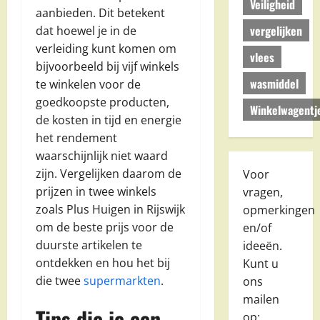
Veiligheid
aanbieden. Dit betekent
vergelijken
dat hoewel je in de
verleiding kunt komen om
vlees
bijvoorbeeld bij vijf winkels
wasmiddel
te winkelen voor de
goedkoopste producten,
Winkelwagentj
de kosten in tijd en energie
het rendement
waarschijnlijk niet waard
zijn. Vergelijken daarom de
Voor
prijzen in twee winkels
vragen,
zoals Plus Huigen in Rijswijk
opmerkingen
om de beste prijs voor de
en/of
duurste artikelen te
ideeën.
ontdekken en hou het bij
Kunt u
die twee
supermarkten
.
ons
mailen
Tips die je een
op: