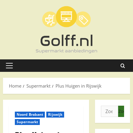
Ga
naar
de
inhoud
Primair
menu
Home
Supermarkt
Plus Huigen in Rijswijk
Zoeken
Noord Brabant
Rijswijk
naar:
Supermarkt