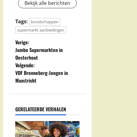
Bekijk alle berichten
Tags:
boodschappen
supermarkt aanbiedingen
B
Vorige:
Jumbo Supermarkten in
e
Oosterhout
Volgende:
r
VOF Bronneberg-Jongen in
i
Maastricht
c
h
GERELATEERDE VERHALEN
t
n