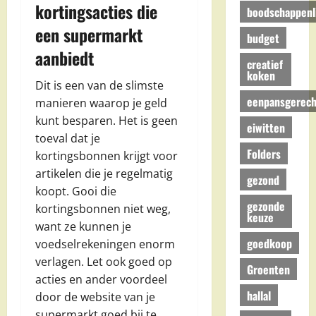
kortingsacties die
boodschappenli
een supermarkt
budget
aanbiedt
creatief
koken
Dit is een van de slimste
eenpansgerech
manieren waarop je geld
kunt besparen. Het is geen
eiwitten
toeval dat je
Folders
kortingsbonnen krijgt voor
artikelen die je regelmatig
gezond
koopt. Gooi die
gezonde
kortingsbonnen niet weg,
keuze
want ze kunnen je
goedkoop
voedselrekeningen enorm
verlagen. Let ook goed op
Groenten
acties en ander voordeel
hallal
door de website van je
supermarkt goed bij te