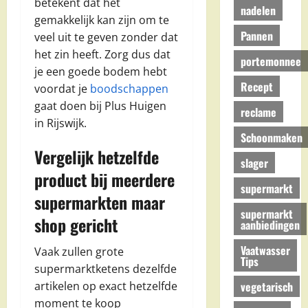
betekent dat het
nadelen
gemakkelijk kan zijn om te
Pannen
veel uit te geven zonder dat
het zin heeft. Zorg dus dat
portemonnee
je een goede bodem hebt
Recept
voordat je
boodschappen
gaat doen bij Plus Huigen
reclame
in Rijswijk.
Schoonmaken
Vergelijk hetzelfde
slager
product bij meerdere
supermarkt
supermarkten maar
supermarkt
shop gericht
aanbiedingen
Vaatwasser
Vaak zullen grote
Tips
supermarktketens dezelfde
vegetarisch
artikelen op exact hetzelfde
moment te koop