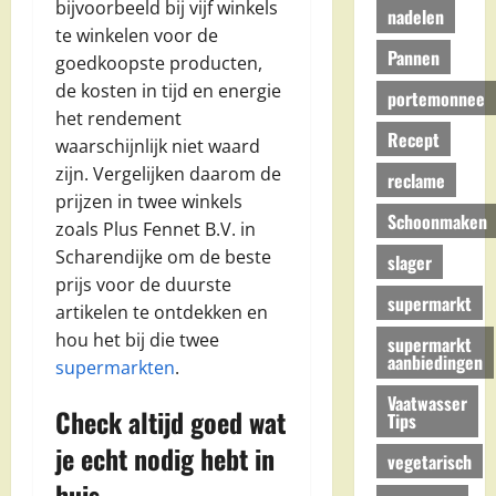
bijvoorbeeld bij vijf winkels
nadelen
te winkelen voor de
Pannen
goedkoopste producten,
de kosten in tijd en energie
portemonnee
het rendement
Recept
waarschijnlijk niet waard
zijn. Vergelijken daarom de
reclame
prijzen in twee winkels
Schoonmaken
zoals Plus Fennet B.V. in
Scharendijke om de beste
slager
prijs voor de duurste
supermarkt
artikelen te ontdekken en
hou het bij die twee
supermarkt
aanbiedingen
supermarkten
.
Vaatwasser
Check altijd goed wat
Tips
je echt nodig hebt in
vegetarisch
huis