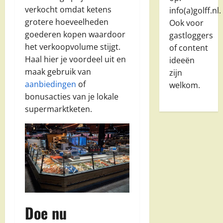
verkocht omdat ketens
info(a)golff.nl.
grotere hoeveelheden
Ook voor
goederen kopen waardoor
gastloggers
het verkoopvolume stijgt.
of content
Haal hier je voordeel uit en
ideeën
maak gebruik van
zijn
aanbiedingen
of
welkom.
bonusacties van je lokale
supermarktketen.
Doe nu