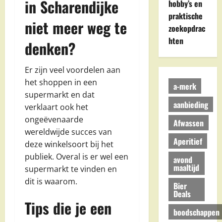
in Scharendijke
hobby’s en
praktische
niet meer weg te
zoekopdrac
hten
denken?
Er zijn veel voordelen aan
het shoppen in een
a-merk
supermarkt en dat
aanbieding
verklaart ook het
ongeëvenaarde
Afwassen
wereldwijde succes van
Aperitief
deze winkelsoort bij het
publiek. Overal is er wel een
avond
maaltijd
supermarkt te vinden en
dit is waarom.
Bier
Deals
Tips die je een
boodschappen