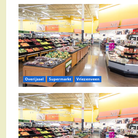
Overijssel
Supermarkt
Vriezenveen