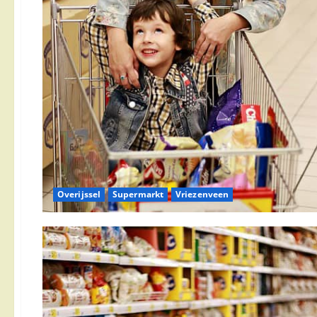
Overijssel
Supermarkt
Vriezenveen