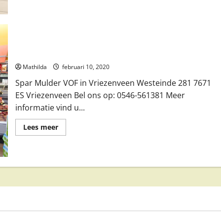
Spar Mulder VOF in Vriezenveen
Mathilda
februari 10, 2020
Spar Mulder VOF in Vriezenveen Westeinde 281 7671
ES Vriezenveen Bel ons op: 0546-561381 Meer
informatie vind u...
Lees
Lees meer
meer
over
Spar
Mulder
VOF
in
Vriezenveen