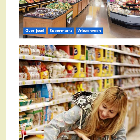
Overijssel
Supermarkt
Vriezenveen