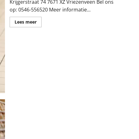
Krijgerstraat 74 7671 XZ Vriezenveen Bel ons
op: 0546-556520 Meer informatie...
Lees
Lees meer
meer
over
C.
1000
Vers
Voordeelmarkt
Fikkert
in
Vriezenveen