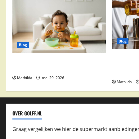
Blog
Blog
Supermarkt
Babyvoeding 0-6 maanden: prijs, keuzes
drinks, coc
en waar je op moet letten
feestdeals
Mathilda
mei 29, 2026
Mathilda
OVER GOLFF.NL
Graag vergelijken we hier de supermarkt aanbiedinge