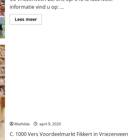
informatie vind u op: ...
Lees
Lees meer
meer
over
Golff
Supermarkt
in
Vriezenveen
C. 1000 Vers Voordeelmarkt Fikkert in Vriezenveen
Mathilda
april 9, 2020
C. 1000 Vers Voordeelmarkt Fikkert in Vriezenveen