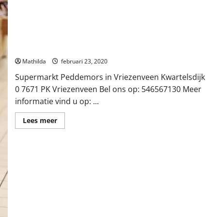
Supermarkt Peddemors in Vriezenveen
Mathilda
februari 23, 2020
Supermarkt Peddemors in Vriezenveen Kwartelsdijk
0 7671 PK Vriezenveen Bel ons op: 546567130 Meer
informatie vind u op: ...
Lees
Lees meer
meer
over
Supermarkt
Peddemors
in
Vriezenveen