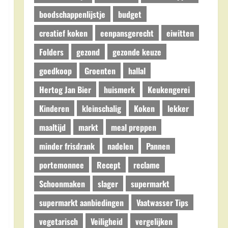
boodschappenlijstje
budget
creatief koken
eenpansgerecht
eiwitten
Folders
gezond
gezonde keuze
goedkoop
Groenten
hallal
Hertog Jan Bier
huismerk
Keukengerei
Kinderen
kleinschalig
Koken
lekker
maaltijd
markt
meal preppen
minder frisdrank
nadelen
Pannen
portemonnee
Recept
reclame
Schoonmaken
slager
supermarkt
supermarkt aanbiedingen
Vaatwasser Tips
vegetarisch
Veiligheid
vergelijken