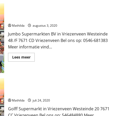
Jumbo Supermarkten BV in Vriezenveen
Mathilda
augustus 3, 2020
Jumbo Supermarkten BV in Vriezenveen Westeinde
48 /F 7671 CD Vriezenveen Bel ons op: 0546-681383
Meer informatie vind...
Lees
Lees meer
meer
over
Jumbo
Supermarkten
BV
in
Vriezenveen
Golff Supermarkt in Vriezenveen
Mathilda
juli 24, 2020
Golff Supermarkt in Vriezenveen Westeinde 20 7671
CC Vriezenveen Bel ons op: 546484880 Meer