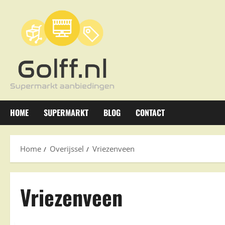
Ga
naar
de
inhoud
HOME
SUPERMARKT
BLOG
CONTACT
Home
Overijssel
Vriezenveen
Vriezenveen