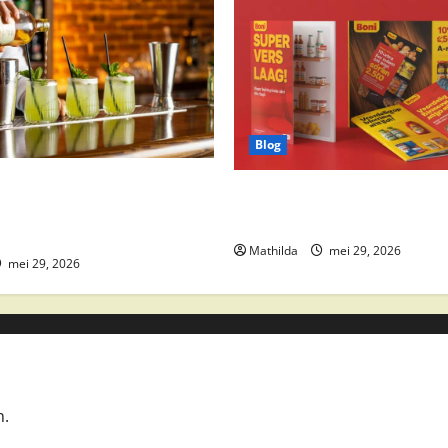
Blog
 drankaanbiedingen: party
Boni Folder Overzicht: Aanbi
ktail ingrediënten en
Deals en Weekacties
Mathilda
mei 29, 2026
mei 29, 2026
n.